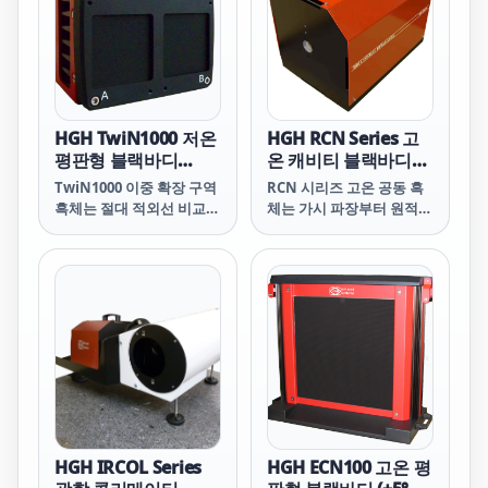
HGH TwiN1000 저온
HGH RCN Series 고
평판형 블랙바디
온 캐비티 블랙바디
(+10°C ~ + 90°C / -5°C
(50 ~ 1350℃)
TwiN1000 이중 확장 구역
RCN 시리즈 고온 공동 흑
~ +150°C)
흑체는 절대 적외선 비교
체는 가시 파장부터 원적외
방사선원 입니다. 이 흑체
선 파장에 이르는 광범위한
는 저온 적외선 비교 방사
파장을 지원하는 비교 방사
선원으로 사용할 수 있습니
선원 입니다. 이 흑체는 전
다. TwiN1000은 2개의 독
자 장치로 제어되는 소형
립적으로 조절되는 방사면
방사 헤드와 실시간 PID 파
으로 구성되며, 온도는 PID
라미터 조절 덕에 정밀한
가 조정된 조절기가 있는
온도 선택 및 안정화가 가
하나의 전자 장치를 통해
능한 전자 장치의 전면에
제어됩니다.
위치한 사용자 위주의 터치
스크린 제어 패널로 구성됩
니다.
HGH IRCOL Series
HGH ECN100 고온 평