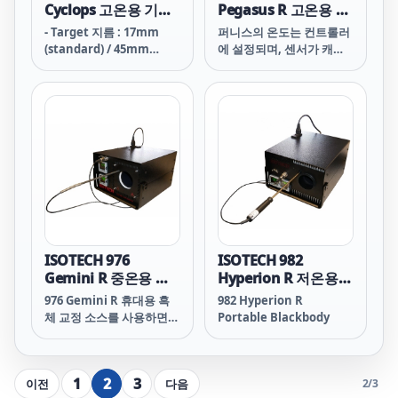
Aperture Diameter
Cyclops 고온용 기준
Pegasus R 고온용 기
45mm Cavit
흑체로 (100°C
준 흑체로 (150°C ~
- Target 지름 : 17mm
퍼니스의 온도는 컨트롤러
~1300°C)
1200°C)
(standard) / 45mm
에 설정되며, 센서가 캐비
(special)
티에 맞는 독립적 인 표시
기는 실제 방사 온도를 나
타냅니다. 외부 교정을 위
해 센서를 제거하거나 전체
시스템을 교정 할 수 있습
니다.
ISOTECH 976
ISOTECH 982
Gemini R 중온용 기
Hyperion R 저온용
준 흑체로 (30°C ~
기준 흑체로 (-20°C to
976 Gemini R 휴대용 흑
982 Hyperion R
550°C)
125°C)
체 교정 소스를 사용하면
Portable Blackbody
30°C ~ 550°C의 온도 범위
에서 비접촉 적외선 온도계
를 교정할 수 있습니다.
1
2
3
이전
다음
2
/
3