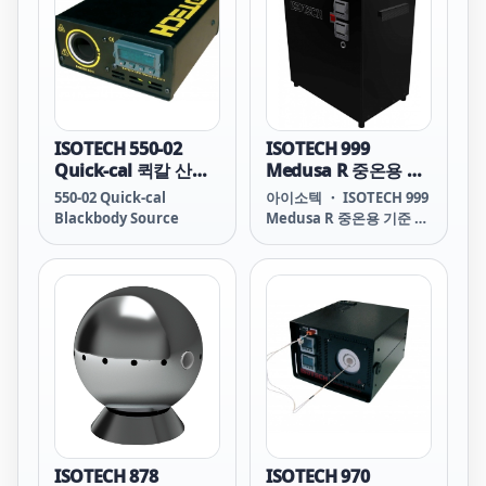
능합니다.
pr&eacute;cise
Blackbody Reference
Source for Fever/EST
Camera Blackbody
Thermal Camera
Reference
ISOTECH 550-02
ISOTECH 999
Quick-cal 퀵칼 산업
Medusa R 중온용 기
용 흑체로 (350°C)
준 흑체로
550-02 Quick-cal
아이소텍 ・ ISOTECH 999
(30°C~550°C)
Blackbody Source
Medusa R 중온용 기준 흑
체로 999 Medusa R
Blackbody Source
TECHNICAL
FEATUREVALUE Model
999 Temperature
Range 30°C to 550.0°C
Emissivity Greater than
0.995 Stability ±0.1°C
Display Resolution
0.01°C to 99.99; 0.1°C
from 100 to 550 Heating
Time 45 minutes
ISOTECH 878
ISOTECH 970