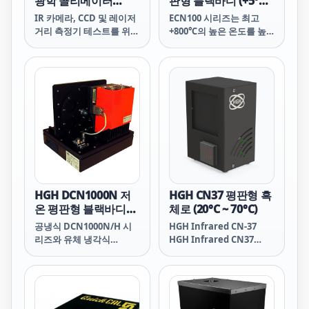
광학 콜리메이터
판형 블랙바디 (+5°C ~
(+15°C to +35°C /
100°C / 50°C ~
IR 카메라, CCD 및 레이저
ECN100 시리즈는 최고
-54°C to +71°C)
600°C)
거리 측정기 테스트를 위한
+800℃의 높은 온도를 높
다목적 벤치
은 균일도로 안정화하는 확
장구역 적외선 비교 방사선
원 입니다.
HGH DCN1000N 저
HGH CN37 평판형 흑
온 평판형 블랙바디
체로 (20°C ~ 70°C)
(-75℃ ~ +150℃)
공냉식 DCN1000N/H 시
HGH Infrared CN-37
리즈와 유체 냉각식
HGH Infrared CN37
DCN1000W/L 시리즈는 온
HGH CN-37 HGH CN37
도 균일성 및 안정성과 방
Corps Noir Basse
사율이 높은 확장 구역 흑
Temp&eacute;rature
체로, -75℃ ~ +150℃의 절
Le Corps Noir pour une
대 온도 범위에서 사용 가
d&eacute;tection