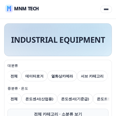
MNM TECH
INDUSTRIAL EQUIPMENT
대분류
전체
데이터로거
열화상카메라
서브 카테고리
압
중분류 · 온도
전체
온도센서(산업용)
온도센서(기준급)
온도트랜스
전체 카테고리 · 소분류 보기