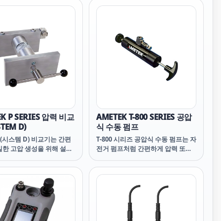
. 내장된 안전 밸브와 이중
력으로 안전하고 간편하게
있습니다. T-965 및 T-975
버튼 밸브가 장착되어 있어
성과 진공 생성을 손쉽게 전
 있습니다.
K P SERIES 압력 비교
AMETEK T-800 SERIES 공압
STEM D)
식 수동 펌프
(시스템 D) 비교기는 간편
T-800 시리즈 공압식 수동 펌프는 자
밀한 고압 생성을 위해 설계
전거 펌프처럼 간편하게 압력 또는
 스크류 펌프입니다. 각 비교
진공을 생성할 수 있도록 설계되었
4개의 연결부가 있는 매니폴
습니다. 이 경제적인 솔루션은 최대
함되어 있어 기준 압력계, 측
200psi에서 최소 -26inHg까지의 압
장치, 미세 조정 장치, 차단
력 및 진공 생성 작업에 적합하며,
는 유체 저장소에 사용할 수
내장된 미세 조정 기능으로 압력 제
. 조절 가능한 기준 압력 포
어가 간편합니다.
해 최적의 시야각으로 기준