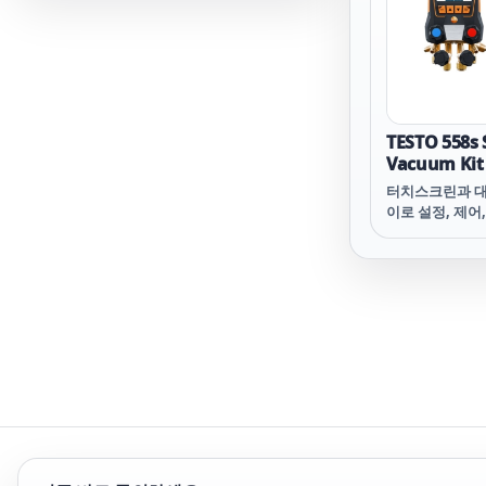
TESTO 558s
Vacuum K
매니폴드 - 
터치스크린과 대
브 포함
이로 설정, 제어
워졌습니다.