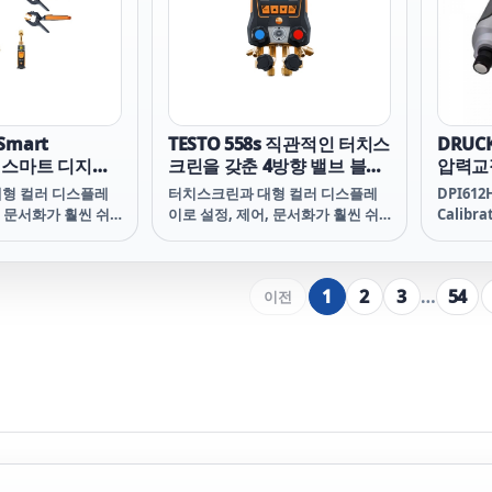
적의 시야각으로 설정할 수 있습니
압력계를
다.
유, 물 
는 세 
 Smart
TESTO 558s 직관적인 터치스
DRUC
it 스마트 디지털
크린을 갖춘 4방향 밸브 블록
압력교정
온도 및 진공 프로
디지털 매니폴드
형 컬러 디스플레
터치스크린과 대형 컬러 디스플레
DPI612H
, 문서화가 훨씬 쉬
이로 설정, 제어, 문서화가 훨씬 쉬
Calibra
워졌습니다.
1
2
3
…
54
이전