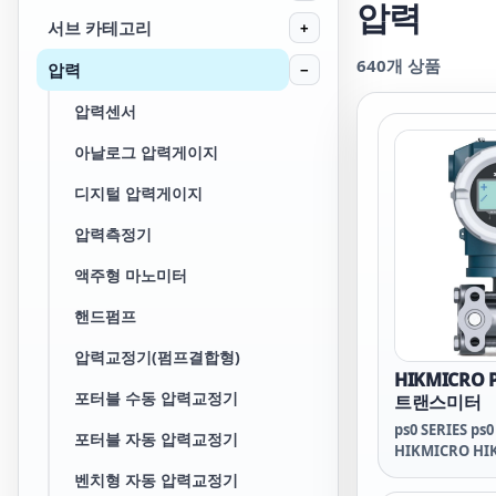
압력
서브 카테고리
+
640
개 상품
압력
−
압력센서
아날로그 압력게이지
디지털 압력게이지
압력측정기
액주형 마노미터
핸드펌프
압력교정기(펌프결합형)
HIKMICRO P
포터블 수동 압력교정기
트랜스미터
ps0 SERIES ps0
포터블 자동 압력교정기
HIKMICRO HI
SERIES ps0 
벤치형 자동 압력교정기
로 하이크마이크로 p