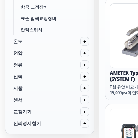
HIKMICRO ps0
항공 교정장비
이크마이크로 하
표준 압력교정장비
압력스위치
온도
+
전압
+
전류
+
AMETEK Ty
전력
+
(SYSTEM F)
T형 유압 비교기
저항
+
15,000psi의
자체 밀폐형 고
센서
+
입니다. 게이지 
밸브 및 압력 
교정기기
+
입니다. 유압 오
모두를 사용하는
신뢰성시험기
+
공됩니다.