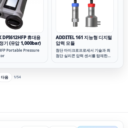
 설정할 수 있습니다. 유압
또는 두 가지 모두를 사용하
가지 모델이 제공됩니다.
K DPI612HFP 휴대용
ADDITEL 161 지능형 디지털
기 (유압 1,000bar)
압력 모듈
FP Portable Pressure
첨단 마이크로프로세서 기술과 최
tor
첨단 실리콘 압력 센서를 탑재한
Additel의 161 및 161Ex 시리즈 디
지털 압력 모듈은 다양한 압력 측정
애플리케이션에 정확하고 신뢰할
다음
1
/
54
수 있으며 경제적인 솔루션을 제공
합니다. 본질 안전(Ex) 모델은 위험
한 환경에서도 최상의 결과를 보장
하도록 설계되었습니다. 최상의 성
능을 구현하기 위해 모듈에 사용된
모든 실리콘 압력 센서는 조립 전에
특수 에이징, 테스트 및 검사를 거쳤
습니다. Additel의 760 자동 휴대용
압력 교정기, ADT761 자동 압력 교
정기, ADT226/ADT227 시리즈 휴