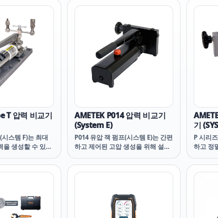
 HIKMICRO ps0 하
고 확실한 차단 및 압력 해제를 제공
있습니다
이크마이크로 ps0
합니다. 이 펌프는 석유계 오일 또는
압력 출
유압유와 호환됩니다.
작동할 수 
모델은 
압력 생
환할 수
pe T 압력 비교기
AMETEK P014 압력 비교기
AMETE
(System E)
기 (SY
(시스템 F)는 최대
P014 유압 잭 펌프(시스템 E)는 간편
P 시리즈
 압력을 생성할 수 있는
하고 제어된 고압 생성을 위해 설계
하고 정
용량 압력 공급 장치
된 매우 효율적인 압력 펌프입니다.
된 유압
테스트, 유압 릴리프
각 비교기에는 4개의 연결부가 있는
기에는 
스위치 설정에 이상적
매니폴드가 포함되어 있어 기준 지
드가 포
일, 물 또는 두 가지
시계, 테스트 대상 장치, 미세 조정,
정 대상 
 다양한 모델이 제
차단 밸브 또는 유체 저장소에 사용
밸브 또
할 수 있습니다. 조절 가능한 기준
있습니다
압력 포트를 통해 기준 게이지를 최
트를 통