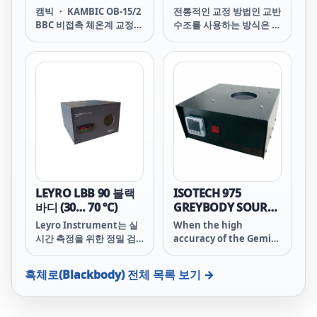
정시스템 (30 ºC ...
50°C)
캠빅 ・ KAMBIC OB-15/2
전통적인 교정 방법인 교반
130 ºC)
BBC 비접촉 체온계 교정시
수조를 사용하는 방식은 번
스템 OB-15/2 BBC Non
거롭고 비싸며 쉽게 휴대할
Contact Thermometer
수 없기 때문에, 특히 실험
Calibrator Blackbody
실 외부에서 빈번한 교정이
cavity with emissivity
나 검증이 필요한 의료 시
higher than 0.99 in a
설에 물리적, 재정적 부담
calibration fluid bath
을 줍니다.
Metrological
uniformity and
stability in mK range
Ready-to-fit reference
PRT or SPRT for
monitoring fluid
LEYRO LBB 90 블랙
ISOTECH 975
stability Temperature
바디 (30… 70 ºC)
GREYBODY SOURCE
range: 30
(50°C to 350°C)
Leyro Instrument는 실
When the high
시간 측정을 위한 정밀 검
accuracy of the Gemini
체 교정기를 개발해 IR 열
R is not necessary this
화상 카메라 제조사에 빠른
product offers a cost
흑체로(Blackbody)
전체 목록 보기 →
대응을 제공하고 있습니다.
effective solution for
the calibration and
testing of infrared