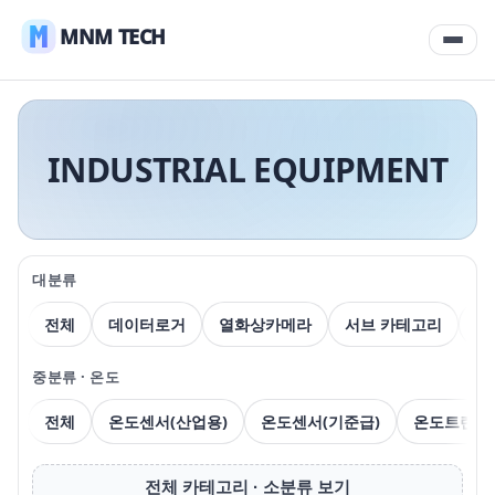
MNM TECH
INDUSTRIAL EQUIPMENT
대분류
전체
데이터로거
열화상카메라
서브 카테고리
압
중분류 · 온도
전체
온도센서(산업용)
온도센서(기준급)
온도트랜스
전체 카테고리 · 소분류 보기