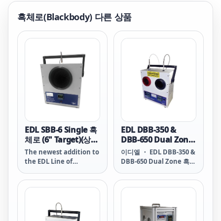
흑체로(Blackbody)
다른 상품
EDL SBB-6 Single 흑
EDL DBB-350 &
체로 (6" Target)(상온
DBB-650 Dual Zone
~500℃)
흑체로
The newest addition to
이디엘 ・ EDL DBB-350 &
(-20℃..350/650℃)
the EDL Line of
DBB-650 Dual Zone 흑체
Infrared Calibrators
로 (-20℃..350/650℃)
boasts a super large 6"
DBB-350 & DBB-650
target
Dual Black Body
Infrared Calibrators
DBB-350 Low Range:
-20° to 135° C High