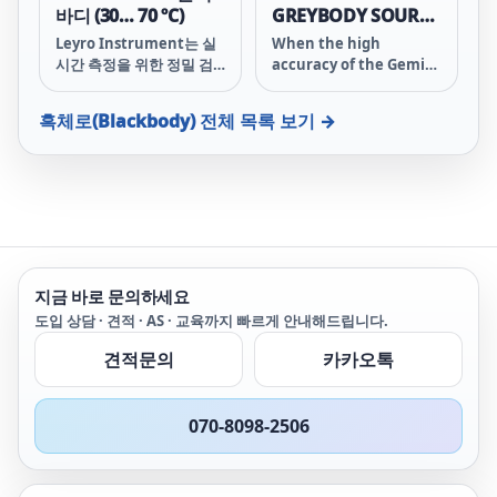
stability Temperature
바디 (30… 70 ºC)
GREYBODY SOURCE
range: 30
(50°C to 350°C)
Leyro Instrument는 실
When the high
시간 측정을 위한 정밀 검
accuracy of the Gemini
체 교정기를 개발해 IR 열
R is not necessary this
화상 카메라 제조사에 빠른
product offers a cost
흑체로(Blackbody)
전체 목록 보기 →
대응을 제공하고 있습니다.
effective solution for
the calibration and
testing of infrared
thermometers.
지금 바로 문의하세요
도입 상담 · 견적 · AS · 교육까지 빠르게 안내해드립니다.
견적문의
카카오톡
070-8098-2506