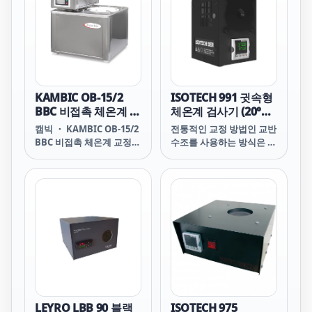
1 SBB 3 SBB 3EDL EDL
SBB 3 SBB 3이디엘 이디
엘 SBB 3 SBB 2 SBB 2
EDL EDL SBB 2 SBB 2이디
엘 이디엘SBB 2 SBB 1
SBB 1 EDL EDLSBB 1 SBB
1이디엘 이디엘 SBB 1
KAMBIC OB-15/2
ISOTECH 991 귓속형
BBC 비접촉 체온계 교
체온계 검사기 (20°C ~
정시스템 (30 ºC ...
50°C)
캠빅 ・ KAMBIC OB-15/2
전통적인 교정 방법인 교반
130 ºC)
BBC 비접촉 체온계 교정시
수조를 사용하는 방식은 번
스템 OB-15/2 BBC Non
거롭고 비싸며 쉽게 휴대할
Contact Thermometer
수 없기 때문에, 특히 실험
Calibrator Blackbody
실 외부에서 빈번한 교정이
cavity with emissivity
나 검증이 필요한 의료 시
higher than 0.99 in a
설에 물리적, 재정적 부담
calibration fluid bath
을 줍니다.
Metrological
uniformity and
stability in mK range
Ready-to-fit reference
PRT or SPRT for
monitoring fluid
LEYRO LBB 90 블랙
ISOTECH 975