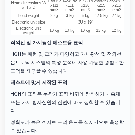
115x198
145x198
192x215
235x257
355x377
Head dimensions W
x111
x111
x120
x215
x215
x H x D
mm3
mm3
mm3
mm3
mm3
Head weight
2 kg
3 kg
5 kg
12.5 kg
27 kg
Electronic unit size
3U x 19”
Electronic unit
10 kg
10 kg
10 kg
12 kg
12 kg
weight
적외선 및 가시광선 테스트용 표적
HGH는 패턴 및 크기가 다양하고 가시광선 및 적외선
옵트로닉 시스템의 특성 분석에 사용 가능한 광범위한
표적을 제공할 수 있습니다
테스트에 맞게 제작된 표적
HGH의 표적은 분광기 표적 바퀴에 장착하거나 흑체
또는 가시 방사선원의 전면에 바로 장착할 수 있습니
다.
정확도가 높은 센서로 표적 온드를 실시간으로 측정할
수 있습니다.