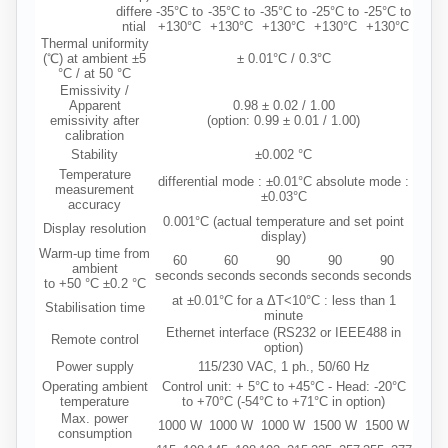
differe
-35°C to
-35°C to
-35°C to
-25°C to
-25°C to
ntial
+130°C
+130°C
+130°C
+130°C
+130°C
Thermal uniformity
(℃) at ambient ±5
± 0.01°C / 0.3°C
°C / at 50 °C
Emissivity /
Apparent
0.98 ± 0.02 / 1.00
emissivity after
(option: 0.99 ± 0.01 / 1.00)
calibration
Stability
±0.002 °C
Temperature
differential mode : ±0.01°C absolute mode :
measurement
±0.03°C
accuracy
0.001°C (actual temperature and set point
Display resolution
display)
Warm-up time from
60
60
90
90
90
ambient
seconds
seconds
seconds
seconds
seconds
to +50 °C ±0.2 °C
at ±0.01°C for a ΔT<10°C : less than 1
Stabilisation time
minute
Ethernet interface (RS232 or IEEE488 in
Remote control
option)
Power supply
115/230 VAC, 1 ph., 50/60 Hz
Operating ambient
Control unit: + 5°C to +45°C - Head: -20°C
temperature
to +70°C (-54°C to +71°C in option)
Max. power
1000 W
1000 W
1000 W
1500 W
1500 W
consumption