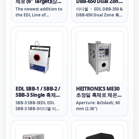
체로 (6" Target)(상온
DBB-650 Dual Zone
~500℃)
흑체로
The newest addition to
이디엘 ・ EDL DBB-350 &
(-20℃..350/650℃)
the EDL Line of
DBB-650 Dual Zone 흑체
Infrared Calibrators
로 (-20℃..350/650℃)
boasts a super large 6"
DBB-350 & DBB-650
target
Dual Black Body
Infrared Calibrators
DBB-350 Low Range:
-20° to 135° C High
Range: 20° to 350° C
DBB-650 Low Range:
-20° to 135° C High
Range: 20° to 650° C
DBB-650 DBB-650 EDL
EDL DBB-650 DBB-650 이
EDL SBB-1 / SBB-2 /
HEITRONICS ME30
디엘 이디엘 DBB-650
SBB-3 Single 흑체로
초정밀 흑체로 체온계
DBB-350 DB
(-30℃..+110/350/650
교정 등
SBB-3 SBB-3EDL EDL
Aperture: &Oslash; 60
℃)
(-20/50/-350℃)
SBB-3 SBB-3이디엘 이디
mm (2.36“)
엘 SBB-3 SBB-2 SBB-2
EDL EDL SBB-2 SBB-2이
디엘 이디엘SBB-2 SBB-1
SBB-1 EDL EDLSBB-1
SBB-1이디엘 이디엘 SBB-