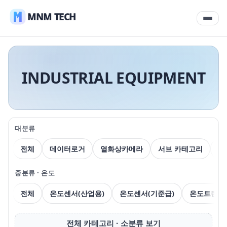
MNM TECH
INDUSTRIAL EQUIPMENT
대분류
전체
데이터로거
열화상카메라
서브 카테고리
압
중분류 · 온도
전체
온도센서(산업용)
온도센서(기준급)
온도트랜스
전체 카테고리 · 소분류 보기