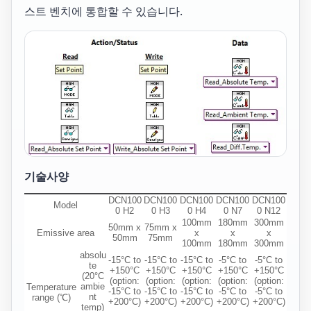
스트 벤치에 통합할 수 있습니다.
기술사양
DCN100
DCN100
DCN100
DCN100
DCN100
Model
0 H2
0 H3
0 H4
0 N7
0 N12
100mm
180mm
300mm
50mm x
75mm x
Emissive area
x
x
x
50mm
75mm
100mm
180mm
300mm
absolu
-15°C to
-15°C to
-15°C to
-5°C to
-5°C to
te
+150°C
+150°C
+150°C
+150°C
+150°C
(20°C
(option:
(option:
(option:
(option:
(option:
ambie
Temperature
-15°C to
-15°C to
-15°C to
-5°C to
-5°C to
nt
range (℃)
+200°C)
+200°C)
+200°C)
+200°C)
+200°C)
temp)