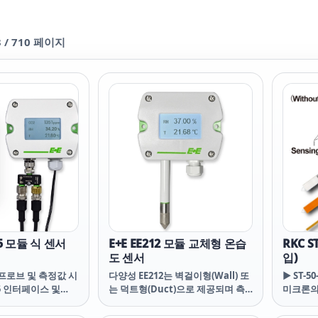
3
/
710
페이지
05 모듈 식 센서
E+E EE212 모듈 교체형 온습
RKC 
도 센서
입)
프로브 및 측정값 시
다양성 EE212는 벽걸이형(Wall) 또
▶ ST-50
85 인터페이스 및
는 덕트형(Duct)으로 제공되며 측
미크론의
U 프로토콜을 통해 최
정값은 전류, 전압의 아날로그 출력
▶ 250
 센서 프로브를 수용합
또는 옵션의 디스플레이 적용으로
없습니