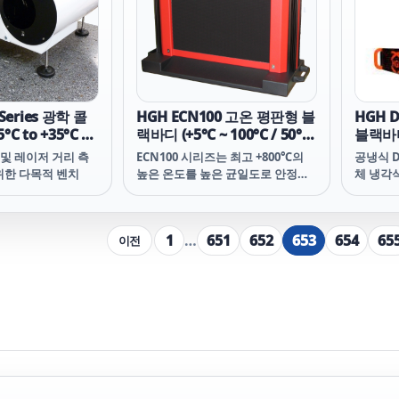
Series 광학 콜
HGH ECN100 고온 평판형 블
HGH 
C to +35°C /
랙바디 (+5°C ~ 100°C / 50°C
블랙바
°C)
~ 600°C)
D 및 레이저 거리 측
ECN100 시리즈는 최고 +800℃의
공냉식 D
위한 다목적 벤치
높은 온도를 높은 균일도로 안정화
체 냉각식
하는 확장구역 적외선 비교 방사선
온도 균
원 입니다.
높은 확장
+150℃
1
…
651
652
653
654
65
이전
가능합니