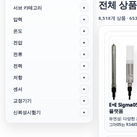
전체 상품
서브 카테고리
+
8,518
개 상품 ·
65
압력
+
온도
+
전압
+
전류
+
전력
+
저항
+
센서
+
교정기기
+
E+E Sigma
플랫폼
신뢰성시험기
+
유연성: 다양한 
그마05는 RS4
Modbus RT
대 3개의 E+E