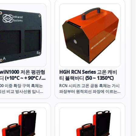
TwiN1000 저온 평판형
HGH RCN Series 고온 캐비
(+10°C ~ + 90°C /
티 블랙바디 (50 ~ 1350℃)
 +150°C)
000 이중 확장 구역 흑체는
RCN 시리즈 고온 공동 흑체는 가시
외선 비교 방사선원 입니다.
파장부터 원적외선 파장에 이르는
는 저온 적외선 비교 방사선
광범위한 파장을 지원하는 비교 방
사용할 수 있습니다.
사선원 입니다. 이 흑체는 전자 장치
000은 2개의 독립적으로 조
로 제어되는 소형 방사 헤드와 실시
방사면으로 구성되며, 온도
간 PID 파라미터 조절 덕에 정밀한
가 조정된 조절기가 있는 하
온도 선택 및 안정화가 가능한 전자
자 장치를 통해 제어됩니다.
장치의 전면에 위치한 사용자 위주
의 터치 스크린 제어 패널로 구성됩