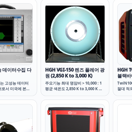
LCD액정에서 바로 확인 가능합니
다. 온습도 측정 외에도 노점(露點)
온도, 절대습도 및 혼합비율과 같은
다양한 습도 관련 매개 변수를 계산
합니다.
고속 데이터수집 다
HGH VGI-150 렌즈 플레어 광
HGH 
원 (2,850 K to 3,000 K)
블랙바디 
-5°C ~
ues는 고성능 데이터
주요기능 최대 명암비 > 10,000 : 1
TwiN1
더로서 미국에 본사
평균 색온도 2,850 K to 3,000 K 렌
절대 적
30여년 가까이 축적
즈 플레어 측정 시 사용하는 광원 최
이 흑체
nt recorder, 데
대 명암비 > 10,000 : 1 평균 색온도
원으로 
, 고분해능의 디지털
2,850 K to 3,000 K
TwiN1
품 전문 제조 업체
절되는 
는 PID
나의 전