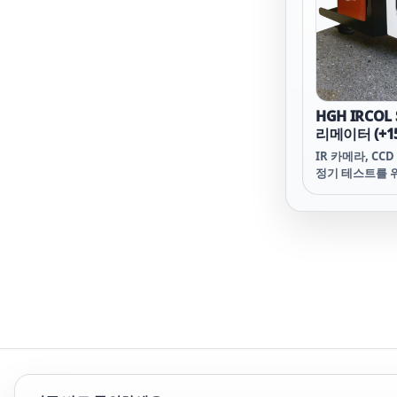
HGH IRCOL 
리메이터 (+15°
-54°C to +71
IR 카메라, CC
정기 테스트를 