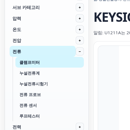
서브 카테고리
+
KEYS
압력
+
온도
+
알림: U1211A는 
전압
+
전류
−
클램프미터
누설전류계
누설전류시험기
전류 프로브
전류 센서
루프테스터
전력
+