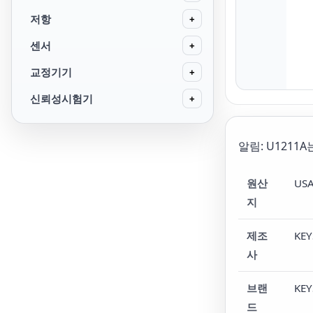
저항
+
센서
+
교정기기
+
신뢰성시험기
+
알림: U1211A
원산
US
지
제조
KEY
사
브랜
KEY
드