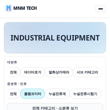
MNM TECH
INDUSTRIAL EQUIPMENT
대분류
전체
데이터로거
열화상카메라
서브 카테고리
압
중분류 · 전류
전체
클램프미터
누설전류계
누설전류시험기
전
전체 카테고리 · 소분류 보기