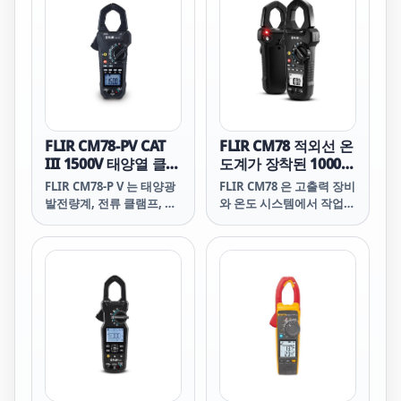
FLIR CM78-PV CAT
FLIR CM78 적외선 온
III 1500V 태양열 클램
도계가 장착된 1000
프 미터
Amp 클램프
FLIR CM78-P V 는 태양광
FLIR CM78 은 고출력 장비
발전량계, 전류 클램프, 적
와 온도 시스템에서 작업하
외선 온도계의 기능을 하나
며 안전한 기능성 통합 도
의 신뢰할 수 있는 도구에
구가 필요한 전기기술자를
결합하여 태양광 설비의 검
위한 True RMS 산업용 클
사, 유지보수 및 문제 해결
램프 미터입니다.
을 더욱 빠르고 효율적으로
수행할 수 있도록 해줍니
다.