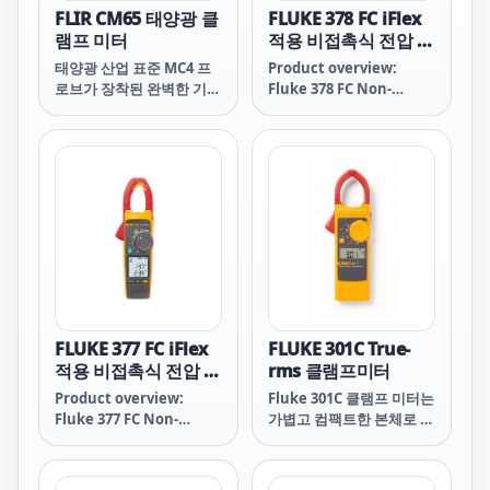
FLIR CM65 태양광 클
FLUKE 378 FC iFlex
램프 미터
적용 비접촉식 전압 실
효값 AC/DC 클램프
태양광 산업 표준 MC4 프
Product overview:
미터
로브가 장착된 완벽한 기능
Fluke 378 FC Non-
을 갖춘 전류 클램프 미터
Contact Voltage True-
로 시간을 절약하고 문제를
rms AC/DC Clamp
신속하게 찾아낼 수 있습니
Meter with iFlex
다.
FLUKE 377 FC iFlex
FLUKE 301C True-
적용 비접촉식 전압 실
rms 클램프미터
효값 AC/DC 클램프
Product overview:
Fluke 301C 클램프 미터는
미터
Fluke 377 FC Non-
가볍고 컴팩트한 본체로 포
Contact Voltage True-
켓에 넣고 다닐 수 있습니
rms AC/DC Clamp
다. 가늘고 얇은 턱(Jaw)은
Meter with iFlex
조밀한 와이어 사이를 쉽게