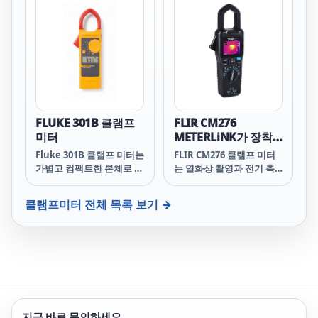
측정할 수 있습니다. Fluke
301C는 전류, 전압, 저항,
연속성, 주파수(전압 및 전
류), 커패시턴스, 다이오드
등을 테스트합니다. 이를
통해 더 많은 테스트 요구
사항을 처리할 수 있습니
다. True-rms 기능을 사용
하면 주파수 변조 신호와
FLUKE 301B 클램프
FLIR CM276
같은 비선형 신호를 보다
미터
METERLiNK가 장착
정확하게 테스트할 수 있습
된 클램프 미터 및 열
Fluke 301B 클램프 미터는
FLIR CM276 클램프 미터
니다.
화상 카메라
가볍고 컴팩트한 본체로 포
는 열화상 촬영과 전기 측
(160x120)
켓에 넣고 다닐 수 있습니
정을 결합하여 전기 시스
다. 가늘고 얇은 턱은 조밀
템, 태양 전지판, 펌프 및 모
클램프미터
전체 목록 보기 →
한 와이어 사이를 쉽게 측
터를 검사하고 문제를 해결
정할 수 있습니다. Fluke
합니다. CM276은
301B는 전류, 전압, 저항,
IGM™(적외선 유도 측정)
연속성(도통), 주파수(전압
을 통해 안전한 거리에서
및 전류), 커패시턴스 및 다
열점과 과부하 회로를 식별
이오드 등을 테스트합니다.
하는 신뢰할 수 있는 방법
Fluke 301B로 더 많은 테
을 제공합니다.
스트 요구 사항을 처리할
METERLiNK® 앱과의 호
지금 바로 문의하세요
수 있습니다.
환성을 통해 판독값, 이미