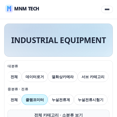
MNM TECH
INDUSTRIAL EQUIPMENT
대분류
전체
데이터로거
열화상카메라
서브 카테고리
압
중분류 · 전류
전체
클램프미터
누설전류계
누설전류시험기
전
전체 카테고리 · 소분류 보기