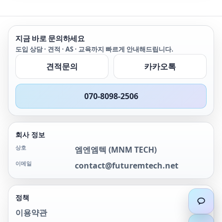
및 전류), 커패시턴스 및 다
열점과 과부하 회로를 식별
이오드 등을 테스트합니다.
하는 신뢰할 수 있는 방법
Fluke 301B로 더 많은 테
을 제공합니다.
스트 요구 사항을 처리할
METERLiNK® 앱과의 호
지금 바로 문의하세요
수 있습니다.
환성을 통해 판독값, 이미
지, 비디오를 빠르고 효율
도입 상담 · 견적 · AS · 교육까지 빠르게 안내해드립니다.
적으로 캡처하여 분석, 추
견적문의
카카오톡
세 파악, 공유할 수 있습니
다.
070-8098-2506
회사 정보
상호
엠엔엠텍
(
MNM TECH
)
이메일
contact@futuremtech.net
정책
이용약관