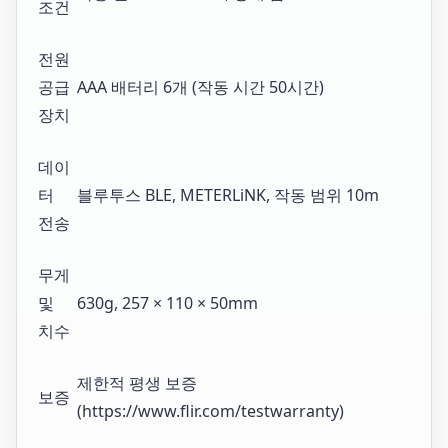
조건
전원
공급
AAA 배터리 6개 (작동 시간 50시간)
장치
데이
터
블루투스 BLE, METERLiNK, 작동 범위 10m
전송
무게
및
630g, 257 × 110 × 50mm
치수
제한적 평생 보증
보증
(https://www.flir.com/testwarranty)