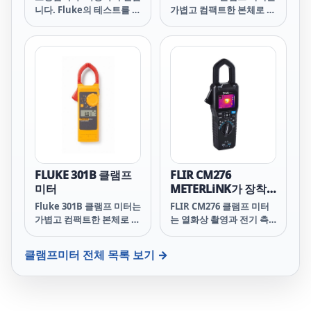
니다. Fluke의 테스트를 거
가볍고 컴팩트한 본체로 포
쳤습니다.
켓에 넣고 다닐 수 있습니
다. 가늘고 얇은 턱(Jaw)은
조밀한 와이어 사이를 쉽게
측정할 수 있습니다. Fluke
301C는 전류, 전압, 저항,
연속성, 주파수(전압 및 전
류), 커패시턴스, 다이오드
등을 테스트합니다. 이를
통해 더 많은 테스트 요구
사항을 처리할 수 있습니
다. True-rms 기능을 사용
하면 주파수 변조 신호와
FLUKE 301B 클램프
FLIR CM276
같은 비선형 신호를 보다
미터
METERLiNK가 장착
정확하게 테스트할 수 있습
된 클램프 미터 및 열
Fluke 301B 클램프 미터는
FLIR CM276 클램프 미터
니다.
화상 카메라
가볍고 컴팩트한 본체로 포
는 열화상 촬영과 전기 측
(160x120)
켓에 넣고 다닐 수 있습니
정을 결합하여 전기 시스
다. 가늘고 얇은 턱은 조밀
템, 태양 전지판, 펌프 및 모
클램프미터
전체 목록 보기 →
한 와이어 사이를 쉽게 측
터를 검사하고 문제를 해결
정할 수 있습니다. Fluke
합니다. CM276은
301B는 전류, 전압, 저항,
IGM™(적외선 유도 측정)
연속성(도통), 주파수(전압
을 통해 안전한 거리에서