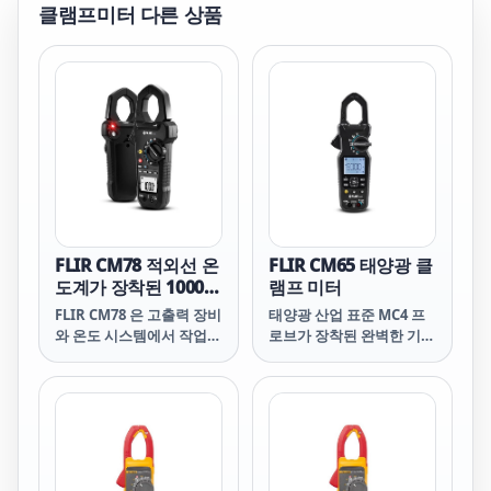
클램프미터
다른 상품
FLIR CM78 적외선 온
FLIR CM65 태양광 클
도계가 장착된 1000
램프 미터
Amp 클램프
FLIR CM78 은 고출력 장비
태양광 산업 표준 MC4 프
와 온도 시스템에서 작업하
로브가 장착된 완벽한 기능
며 안전한 기능성 통합 도
을 갖춘 전류 클램프 미터
구가 필요한 전기기술자를
로 시간을 절약하고 문제를
위한 True RMS 산업용 클
신속하게 찾아낼 수 있습니
램프 미터입니다.
다.