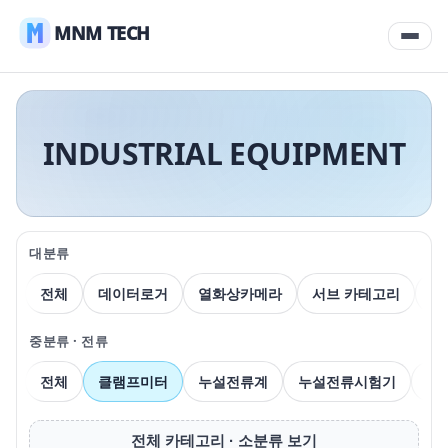
MNM TECH
INDUSTRIAL EQUIPMENT
대분류
전체
데이터로거
열화상카메라
서브 카테고리
압
중분류 · 전류
전체
클램프미터
누설전류계
누설전류시험기
전
전체 카테고리 · 소분류 보기