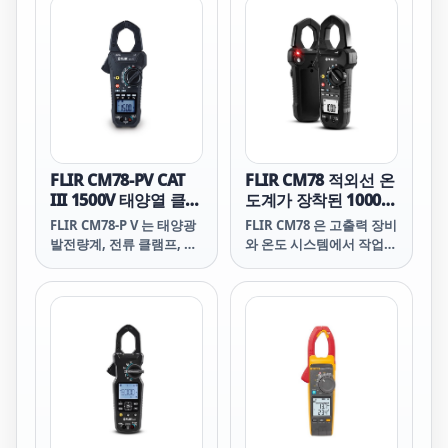
FLIR CM78-PV CAT
FLIR CM78 적외선 온
III 1500V 태양열 클램
도계가 장착된 1000
프 미터
Amp 클램프
FLIR CM78-P V 는 태양광
FLIR CM78 은 고출력 장비
발전량계, 전류 클램프, 적
와 온도 시스템에서 작업하
외선 온도계의 기능을 하나
며 안전한 기능성 통합 도
의 신뢰할 수 있는 도구에
구가 필요한 전기기술자를
결합하여 태양광 설비의 검
위한 True RMS 산업용 클
사, 유지보수 및 문제 해결
램프 미터입니다.
을 더욱 빠르고 효율적으로
수행할 수 있도록 해줍니
다.