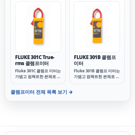
Meter with iFlex
FLUKE 301C True-
FLUKE 301B 클램프
rms 클램프미터
미터
Fluke 301C 클램프 미터는
Fluke 301B 클램프 미터는
가볍고 컴팩트한 본체로 포
가볍고 컴팩트한 본체로 포
켓에 넣고 다닐 수 있습니
켓에 넣고 다닐 수 있습니
다. 가늘고 얇은 턱(Jaw)은
다. 가늘고 얇은 턱은 조밀
클램프미터
전체 목록 보기 →
조밀한 와이어 사이를 쉽게
한 와이어 사이를 쉽게 측
측정할 수 있습니다. Fluke
정할 수 있습니다. Fluke
301C는 전류, 전압, 저항,
301B는 전류, 전압, 저항,
연속성, 주파수(전압 및 전
연속성(도통), 주파수(전압
류), 커패시턴스, 다이오드
및 전류), 커패시턴스 및 다
등을 테스트합니다. 이를
이오드 등을 테스트합니다.
통해 더 많은 테스트 요구
Fluke 301B로 더 많은 테
사항을 처리할 수 있습니
스트 요구 사항을 처리할