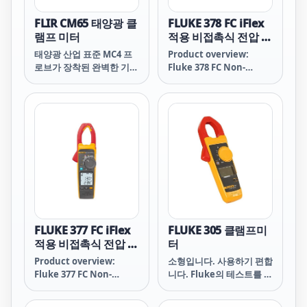
FLIR CM65 태양광 클
FLUKE 378 FC iFlex
램프 미터
적용 비접촉식 전압 실
효값 AC/DC 클램프
태양광 산업 표준 MC4 프
Product overview:
미터
로브가 장착된 완벽한 기능
Fluke 378 FC Non-
을 갖춘 전류 클램프 미터
Contact Voltage True-
로 시간을 절약하고 문제를
rms AC/DC Clamp
신속하게 찾아낼 수 있습니
Meter with iFlex
다.
FLUKE 377 FC iFlex
FLUKE 305 클램프미
적용 비접촉식 전압 실
터
효값 AC/DC 클램프
Product overview:
소형입니다. 사용하기 편합
미터
Fluke 377 FC Non-
니다. Fluke의 테스트를 거
Contact Voltage True-
쳤습니다.
rms AC/DC Clamp