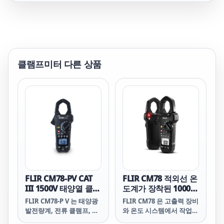
클램프미터
다른 상품
FLIR CM78-PV CAT
FLIR CM78 적외선 온
III 1500V 태양열 클램
도계가 장착된 1000
프 미터
Amp 클램프
FLIR CM78-P V 는 태양광
FLIR CM78 은 고출력 장비
발전량계, 전류 클램프, 적
와 온도 시스템에서 작업하
외선 온도계의 기능을 하나
며 안전한 기능성 통합 도