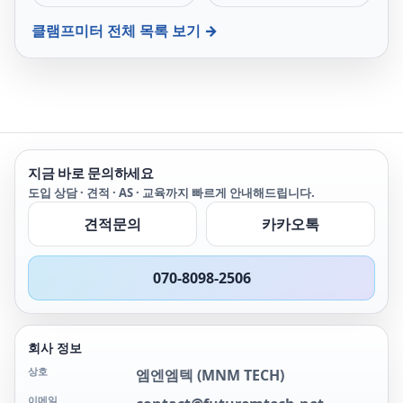
켓에 넣고 다닐 수 있습니
켓에 넣고 다닐 수 있습니
다. 가늘고 얇은 턱(Jaw)은
다. 가늘고 얇은 턱은 조밀
클램프미터
전체 목록 보기 →
조밀한 와이어 사이를 쉽게
한 와이어 사이를 쉽게 측
측정할 수 있습니다. Fluke
정할 수 있습니다. Fluke
301C는 전류, 전압, 저항,
301B는 전류, 전압, 저항,
연속성, 주파수(전압 및 전
연속성(도통), 주파수(전압
류), 커패시턴스, 다이오드
및 전류), 커패시턴스 및 다
등을 테스트합니다. 이를
이오드 등을 테스트합니다.
통해 더 많은 테스트 요구
Fluke 301B로 더 많은 테
사항을 처리할 수 있습니
스트 요구 사항을 처리할
지금 바로 문의하세요
다. True-rms 기능을 사용
수 있습니다.
하면 주파수 변조 신호와
도입 상담 · 견적 · AS · 교육까지 빠르게 안내해드립니다.
같은 비선형 신호를 보다
견적문의
카카오톡
정확하게 테스트할 수 있습
니다.
070-8098-2506
회사 정보
상호
엠엔엠텍
(
MNM TECH
)
이메일