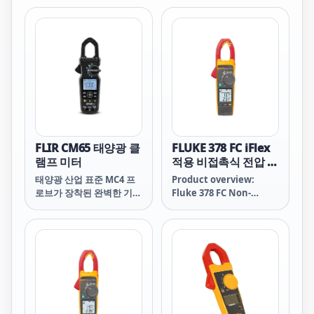
의 신뢰할 수 있는 도구에
구가 필요한 전기기술자를
결합하여 태양광 설비의 검
위한 True RMS 산업용 클
사, 유지보수 및 문제 해결
램프 미터입니다.
을 더욱 빠르고 효율적으로
수행할 수 있도록 해줍니
다.
FLIR CM65 태양광 클
FLUKE 378 FC iFlex
램프 미터
적용 비접촉식 전압 실
효값 AC/DC 클램프
태양광 산업 표준 MC4 프
Product overview:
미터
로브가 장착된 완벽한 기능
Fluke 378 FC Non-
을 갖춘 전류 클램프 미터
Contact Voltage True-
로 시간을 절약하고 문제를
rms AC/DC Clamp
신속하게 찾아낼 수 있습니
Meter with iFlex
다.