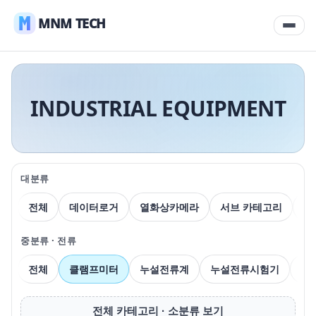
MNM TECH
INDUSTRIAL EQUIPMENT
대분류
전체
데이터로거
열화상카메라
서브 카테고리
압
중분류 · 전류
전체
클램프미터
누설전류계
누설전류시험기
전
전체 카테고리 · 소분류 보기