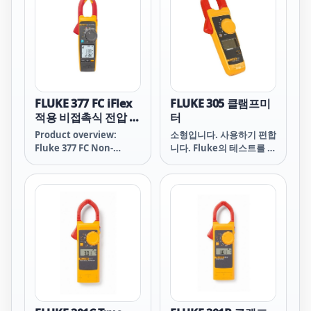
FLUKE 377 FC iFlex
FLUKE 305 클램프미
적용 비접촉식 전압 실
터
효값 AC/DC 클램프
Product overview:
소형입니다. 사용하기 편합
미터
Fluke 377 FC Non-
니다. Fluke의 테스트를 거
Contact Voltage True-
쳤습니다.
rms AC/DC Clamp
Meter with iFlex