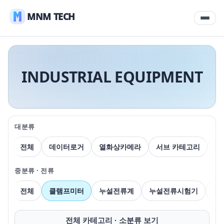
MNM TECH
INDUSTRIAL EQUIPMENT
대분류
전체
데이터로거
열화상카메라
서브 카테고리
압
중분류 · 전류
전체
클램프미터
누설전류계
누설전류시험기
전
전체 카테고리 · 소분류 보기