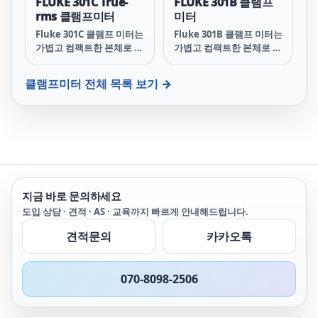
FLUKE 301C True-
FLUKE 301B 클램프
rms 클램프미터
미터
Fluke 301C 클램프 미터는
Fluke 301B 클램프 미터는
가볍고 컴팩트한 본체로 포
가볍고 컴팩트한 본체로 포
켓에 넣고 다닐 수 있습니
켓에 넣고 다닐 수 있습니
다. 가늘고 얇은 턱(Jaw)은
다. 가늘고 얇은 턱은 조밀
클램프미터
전체 목록 보기 →
조밀한 와이어 사이를 쉽게
한 와이어 사이를 쉽게 측
측정할 수 있습니다. Fluke
정할 수 있습니다. Fluke
301C는 전류, 전압, 저항,
301B는 전류, 전압, 저항,
연속성, 주파수(전압 및 전
연속성(도통), 주파수(전압
류), 커패시턴스, 다이오드
및 전류), 커패시턴스 및 다
등을 테스트합니다. 이를
이오드 등을 테스트합니다.
통해 더 많은 테스트 요구
Fluke 301B로 더 많은 테
사항을 처리할 수 있습니
스트 요구 사항을 처리할
지금 바로 문의하세요
다. True-rms 기능을 사용
수 있습니다.
하면 주파수 변조 신호와
도입 상담 · 견적 · AS · 교육까지 빠르게 안내해드립니다.
같은 비선형 신호를 보다
견적문의
카카오톡
정확하게 테스트할 수 있습
니다.
070-8098-2506