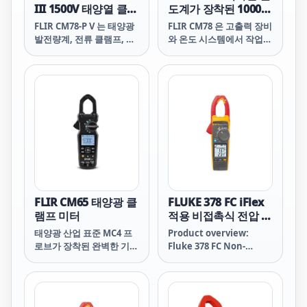
III 1500V 태양열 클램
도계가 장착된 1000
프 미터
Amp 클램프
FLIR CM78-P V 는 태양광
FLIR CM78 은 고출력 장비
발전량계, 전류 클램프, 적
와 온도 시스템에서 작업하
외선 온도계의 기능을 하나
며 안전한 기능성 통합 도
의 신뢰할 수 있는 도구에
구가 필요한 전기기술자를
결합하여 태양광 설비의 검
위한 True RMS 산업용 클
사, 유지보수 및 문제 해결
램프 미터입니다.
을 더욱 빠르고 효율적으로
수행할 수 있도록 해줍니
다.
FLIR CM65 태양광 클
FLUKE 378 FC iFlex
램프 미터
적용 비접촉식 전압 실
효값 AC/DC 클램프
태양광 산업 표준 MC4 프
Product overview:
미터
로브가 장착된 완벽한 기능
Fluke 378 FC Non-
을 갖춘 전류 클램프 미터
Contact Voltage True-
로 시간을 절약하고 문제를
rms AC/DC Clamp
신속하게 찾아낼 수 있습니
Meter with iFlex
다.