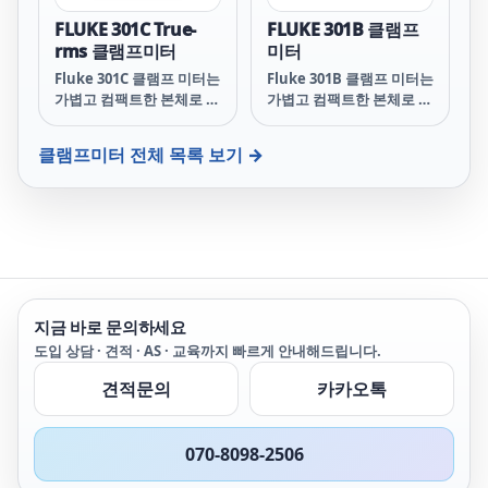
FLUKE 301C True-
FLUKE 301B 클램프
rms 클램프미터
미터
Fluke 301C 클램프 미터는
Fluke 301B 클램프 미터는
가볍고 컴팩트한 본체로 포
가볍고 컴팩트한 본체로 포
켓에 넣고 다닐 수 있습니
켓에 넣고 다닐 수 있습니
다. 가늘고 얇은 턱(Jaw)은
다. 가늘고 얇은 턱은 조밀
클램프미터
전체 목록 보기 →
조밀한 와이어 사이를 쉽게
한 와이어 사이를 쉽게 측
측정할 수 있습니다. Fluke
정할 수 있습니다. Fluke
301C는 전류, 전압, 저항,
301B는 전류, 전압, 저항,
연속성, 주파수(전압 및 전
연속성(도통), 주파수(전압
류), 커패시턴스, 다이오드
및 전류), 커패시턴스 및 다
등을 테스트합니다. 이를
이오드 등을 테스트합니다.
통해 더 많은 테스트 요구
Fluke 301B로 더 많은 테
사항을 처리할 수 있습니
스트 요구 사항을 처리할
지금 바로 문의하세요
다. True-rms 기능을 사용
수 있습니다.
하면 주파수 변조 신호와
도입 상담 · 견적 · AS · 교육까지 빠르게 안내해드립니다.
같은 비선형 신호를 보다
견적문의
카카오톡
정확하게 테스트할 수 있습
니다.
070-8098-2506