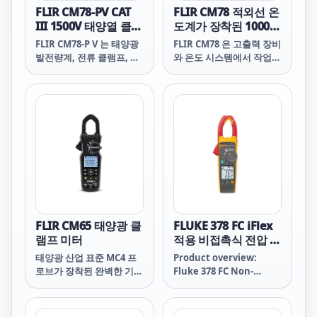
FLIR CM78-PV CAT
FLIR CM78 적외선 온
III 1500V 태양열 클램
도계가 장착된 1000
프 미터
Amp 클램프
FLIR CM78-P V 는 태양광
FLIR CM78 은 고출력 장비
발전량계, 전류 클램프, 적
와 온도 시스템에서 작업하
외선 온도계의 기능을 하나
며 안전한 기능성 통합 도
의 신뢰할 수 있는 도구에
구가 필요한 전기기술자를
결합하여 태양광 설비의 검
위한 True RMS 산업용 클
사, 유지보수 및 문제 해결
램프 미터입니다.
을 더욱 빠르고 효율적으로
수행할 수 있도록 해줍니
다.
FLIR CM65 태양광 클
FLUKE 378 FC iFlex
램프 미터
적용 비접촉식 전압 실
효값 AC/DC 클램프
태양광 산업 표준 MC4 프
Product overview:
미터
로브가 장착된 완벽한 기능
Fluke 378 FC Non-
을 갖춘 전류 클램프 미터
Contact Voltage True-
로 시간을 절약하고 문제를
rms AC/DC Clamp
신속하게 찾아낼 수 있습니
Meter with iFlex