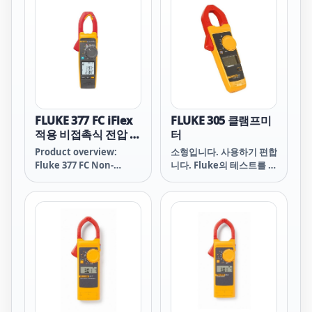
다.
FLUKE 377 FC iFlex
FLUKE 305 클램프미
적용 비접촉식 전압 실
터
효값 AC/DC 클램프
Product overview:
소형입니다. 사용하기 편합
미터
Fluke 377 FC Non-
니다. Fluke의 테스트를 거
Contact Voltage True-
쳤습니다.
rms AC/DC Clamp
Meter with iFlex