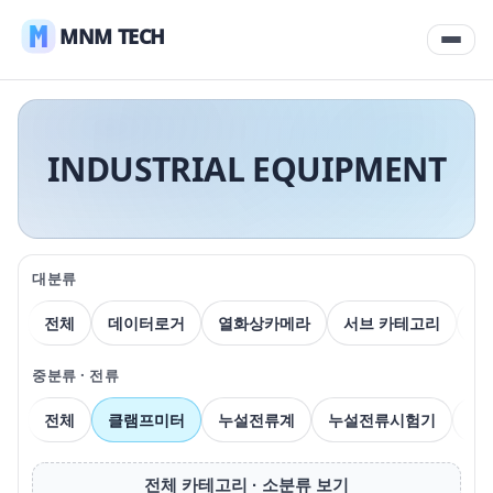
MNM TECH
INDUSTRIAL EQUIPMENT
대분류
전체
데이터로거
열화상카메라
서브 카테고리
압
중분류 · 전류
전체
클램프미터
누설전류계
누설전류시험기
전
전체 카테고리 · 소분류 보기