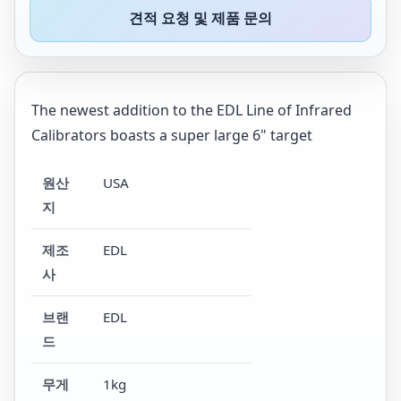
견적 요청 및 제품 문의
The newest addition to the EDL Line of Infrared
Calibrators boasts a super large 6" target
원산
USA
지
제조
EDL
사
브랜
EDL
드
무게
1kg