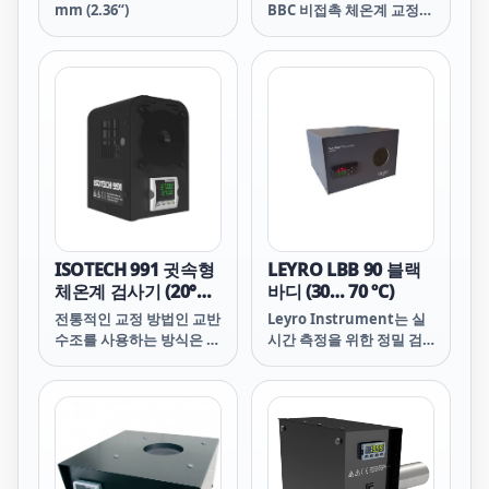
(-20/50/-350℃)
130 ºC)
mm (2.36“)
BBC 비접촉 체온계 교정시
스템 OB-15/2 BBC Non
Contact Thermometer
Calibrator Blackbody
cavity with emissivity
higher than 0.99 in a
calibration fluid bath
Metrological
uniformity and
stability in mK range
Ready-to-fit reference
PRT or SPRT for
monitoring fluid
ISOTECH 991 귓속형
LEYRO LBB 90 블랙
stability Temperature
체온계 검사기 (20°C ~
바디 (30… 70 ºC)
range: 30
50°C)
전통적인 교정 방법인 교반
Leyro Instrument는 실
수조를 사용하는 방식은 번
시간 측정을 위한 정밀 검
거롭고 비싸며 쉽게 휴대할
체 교정기를 개발해 IR 열
수 없기 때문에, 특히 실험
화상 카메라 제조사에 빠른
실 외부에서 빈번한 교정이
대응을 제공하고 있습니다.
나 검증이 필요한 의료 시
설에 물리적, 재정적 부담
을 줍니다.