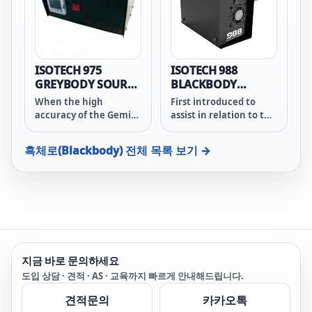
ISOTECH 975
ISOTECH 988
GREYBODY SOURCE
BLACKBODY
(50°C to 350°C)
SOURCE (20°C to
When the high
First introduced to
45°C)
accuracy of the Gemini
assist in relation to the
R is not necessary this
SARS outbreak during
product offers a cost
the early 2000s the
흑체로(Blackbody)
전체 목록 보기 →
effective solution for
Model 988 is now
the calibration and
helping in relation to
testing of infrared
coronavirus. It can be
thermometers.
used to increase the
accuracy of thermal
imagers being used to
measure human skin
temperature in
지금 바로 문의하세요
temperature
screening of
도입 상담 · 견적 · AS · 교육까지 빠르게 안내해드립니다.
applications. It can
견적문의
카카오톡
also be used to check