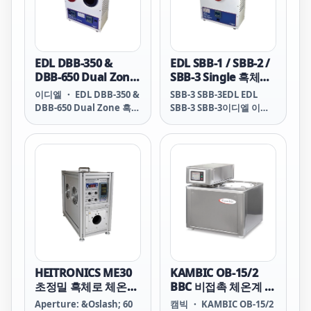
EDL DBB-350 &
EDL SBB-1 / SBB-2 /
DBB-650 Dual Zone
SBB-3 Single 흑체로
흑체로
(-30℃..+110/350/650
이디엘 ・ EDL DBB-350 &
SBB-3 SBB-3EDL EDL
(-20℃..350/650℃)
℃)
DBB-650 Dual Zone 흑체
SBB-3 SBB-3이디엘 이디
로 (-20℃..350/650℃)
엘 SBB-3 SBB-2 SBB-2
DBB-350 & DBB-650
EDL EDL SBB-2 SBB-2이
Dual Black Body
디엘 이디엘SBB-2 SBB-1
Infrared Calibrators
SBB-1 EDL EDLSBB-1
DBB-350 Low Range:
SBB-1이디엘 이디엘 SBB-
-20° to 135° C High
1 SBB 3 SBB 3EDL EDL
Range: 20° to 350° C
SBB 3 SBB 3이디엘 이디
DBB-650 Low Range:
엘 SBB 3 SBB 2 SBB 2
-20° to 135° C High
EDL EDL SBB 2 SBB 2이디
Range: 20° to 650° C
엘 이디엘SBB 2 SBB 1
DBB-650 DBB-650 EDL
SBB 1 EDL EDLSBB 1 SBB
EDL DBB-650 DBB-650 이
1이디엘 이디엘 SBB 1
HEITRONICS ME30
KAMBIC OB-15/2
디엘 이디엘 DBB-650
초정밀 흑체로 체온계
BBC 비접촉 체온계 교
DBB-350 DB
교정 등
정시스템 (30 ºC ...
Aperture: &Oslash; 60
캠빅 ・ KAMBIC OB-15/2