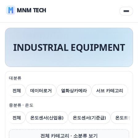
MNM TECH
INDUSTRIAL EQUIPMENT
대분류
전체
데이터로거
열화상카메라
서브 카테고리
압
중분류 · 온도
전체
온도센서(산업용)
온도센서(기준급)
온도트랜스
전체 카테고리 · 소분류 보기