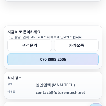
5493CGPIB 5493CGPIB
B&K B&K 5493CGPIB
5493CGPIB 비케이 비케이
5493CGPIB 5493CGPIB 비
앤케이 비앤케이
5493CGPIB 5493CGPIB 비
엔케이 비엔케이
지금 바로 문의하세요
5493CGPIB 5493C 5493C
BK BK 5493C 5493CB&K
도입 상담 · 견적 · AS · 교육까지 빠르게 안내해드립니다.
B&K 5493C 5493C비케이
견적문의
카카오톡
비케이 5493C 5493C 비앤
케이 비앤케이 549
070-8098-2506
회사 정보
상호
엠엔엠텍
(
MNM TECH
)
이메일
contact@futuremtech.net