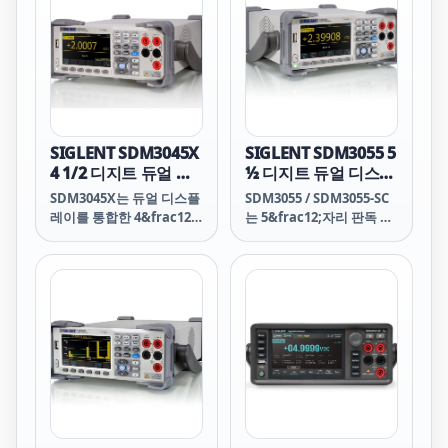
유형을 지원하고, 온도 중
심의 메뉴 선택을 지원하므
로 2638A는 특히 온도 검증
분야에 적합합니다. 온도
프로파일링 또는 검증 테스
트를 시작하기 전에 여러
열전대를 알려진 기준 온도
로 “영점” 조정해야 할 경
SIGLENT SDM3045X
SIGLENT SDM3055 5
우 버튼을 누르면 2638A가
4 1/2 디지트 듀얼 디
½ 디지트 듀얼 디스플
모든 판독값을 기준 채널로
스플레이 디지털 멀티
레이 디지털 멀티미터
SDM3045X는 듀얼 디스플
SDM3055 / SDM3055-SC
정규화하여 기준 온도의 오
미터
레이를 통합한 4&frac12;
는 5&frac12;자리 판독 분
프셋을 지원 데이터 파일에
자리 디지털(66,000카운
해능과 듀얼 디스플레이를
저장합니다. AMS 지침에
트) 멀티미터로, 특히 고정
갖춘 디지털 멀티미터로,
따라 챔버 테스트 또는 열
밀, 다기능 및 자동 측정 요
특히 고정밀, 다기능 및 자
처리 테스트를 수행하거나
구 사항에 매우 적합합니
동 측정의 요구 사항에 맞
21 CFR 규정에 따라 온도
다.
게 설계되었습니다.
장치를 검증할 경우 Hydra
Series III을 사용하면 이
러한 지침 또는 규정을 훨
씬 더 쉽게 준수할 수 있습
니다.