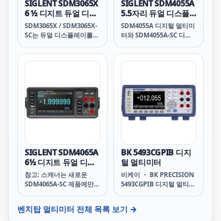
SIGLENT SDM3065X
SIGLENT SDM4055A
6 ½ 디지트 듀얼 디스
5.5자리 듀얼 디스플
플레이 디지털 멀티미
레이 디지털 멀티미터
SDM3065X / SDM3065X-
SDM4055A 디지털 멀티미
터
SC는 듀얼 디스플레이를
터와 SDM4055A-SC 디지
탑재한 6.5자리 DMM(220
털 멀티미터는 5&frac12;
만 카운트 디지털 멀티미
자리 판독 분해능과 듀얼
터)입니다. SDM3065X 시
디스플레이를 갖추고 있어
리즈는 특히 고정밀 및 고
특히 고정밀, 다기능 및 자
정밀 애플리케이션 측정 요
동 측정의 요구 사항에 적
구에 매우 적합합니다.
합합니다.
SIGLENT SDM4065A
BK 5493CGPIB 디지
6½ 디지트 듀얼 디스
털 멀티미터
플레이 디지털 멀티미
참고: 스캐너는 새로운
비케이 ・ BK PRECISION
터
SDM4065A-SC 제품에만
5493CGPIB 디지털 멀티미
포함되어 있습니다. 나중에
터 5493CGPIB Digital
SDM4065A 기기에 추가할
Multimeters 5493CGPIB
벤치탑 멀티미터
전체 목록 보기 →
수 없습니다.
5493CGPIBBK BK