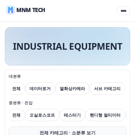
MNM TECH
INDUSTRIAL EQUIPMENT
대분류
전체
데이터로거
열화상카메라
서브 카테고리
압
중분류 · 전압
전체
오실로스코프
테스터기
핸디형 멀티미터
벤
전체 카테고리 · 소분류 보기