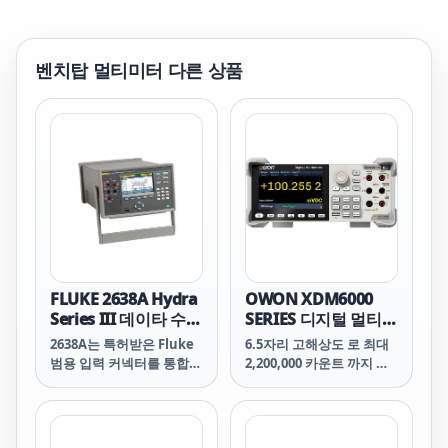
벤치탑 멀티미터
다른 상품
FLUKE 2638A Hydra
OWON XDM6000
Series III 데이타 수집
SERIES 디지털 멀티미
장치/디지털 멀티미터
터 4.3인치 터치스크
2638A는 특허받은 Fluke
6.5자리 고해상도 로 최대
린
범용 입력 커넥터를 통합해
2,200,000 카운트 까지 정
동급의 다른 기기보다 더
밀하고 신뢰할 수 있는 측
높은 열전대 측정 정확도를
정을 제공합니다.
보장합니다. 범용 입력 커
넥터는 14개의 공통 열전대