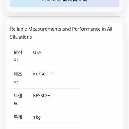
Reliable Measurements and Performance in All
Situations
원산
USA
지
제조
KEYSIGHT
사
브랜
KEYSIGHT
드
무게
1kg