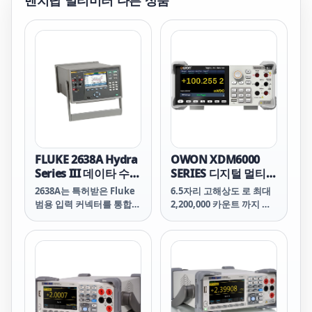
벤치탑 멀티미터
다른 상품
FLUKE 2638A Hydra
OWON XDM6000
Series III 데이타 수집
SERIES 디지털 멀티미
장치/디지털 멀티미터
터 4.3인치 터치스크
2638A는 특허받은 Fluke
6.5자리 고해상도 로 최대
린
범용 입력 커넥터를 통합해
2,200,000 카운트 까지 정
동급의 다른 기기보다 더
밀하고 신뢰할 수 있는 측
높은 열전대 측정 정확도를
정을 제공합니다.
보장합니다. 범용 입력 커
넥터는 14개의 공통 열전대
유형을 지원하고, 온도 중
심의 메뉴 선택을 지원하므
로 2638A는 특히 온도 검증
분야에 적합합니다. 온도