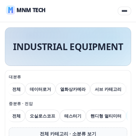
MNM TECH
INDUSTRIAL EQUIPMENT
대분류
전체
데이터로거
열화상카메라
서브 카테고리
압
중분류 · 전압
전체
오실로스코프
테스터기
핸디형 멀티미터
벤
전체 카테고리 · 소분류 보기