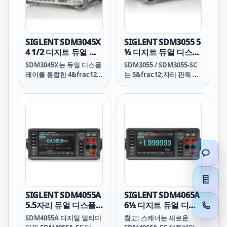
프로파일링 또는 검증 테스
트를 시작하기 전에 여러
열전대를 알려진 기준 온도
로 “영점” 조정해야 할 경
SIGLENT SDM3045X
SIGLENT SDM3055 5
우 버튼을 누르면 2638A가
4 1/2 디지트 듀얼 디
½ 디지트 듀얼 디스플
모든 판독값을 기준 채널로
스플레이 디지털 멀티
레이 디지털 멀티미터
SDM3045X는 듀얼 디스플
SDM3055 / SDM3055-SC
정규화하여 기준 온도의 오
미터
레이를 통합한 4&frac12;
는 5&frac12;자리 판독 분
프셋을 지원 데이터 파일에
자리 디지털(66,000카운
해능과 듀얼 디스플레이를
저장합니다. AMS 지침에
트) 멀티미터로, 특히 고정
갖춘 디지털 멀티미터로,
따라 챔버 테스트 또는 열
밀, 다기능 및 자동 측정 요
특히 고정밀, 다기능 및 자
처리 테스트를 수행하거나
구 사항에 매우 적합합니
동 측정의 요구 사항에 맞
21 CFR 규정에 따라 온도
다.
게 설계되었습니다.
장치를 검증할 경우 Hydra
Series III을 사용하면 이
러한 지침 또는 규정을 훨
씬 더 쉽게 준수할 수 있습
니다.
SIGLENT SDM4055A
SIGLENT SDM4065A
5.5자리 듀얼 디스플
6½ 디지트 듀얼 디스
레이 디지털 멀티미터
플레이 디지털 멀티미
SDM4055A 디지털 멀티미
참고: 스캐너는 새로운
터