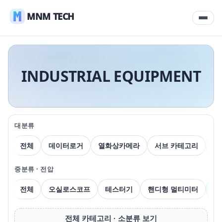
MNM TECH
INDUSTRIAL EQUIPMENT
대분류
전체
데이터로거
열화상카메라
서브 카테고리
압
중분류 · 전압
전체
오실로스코프
테스터기
핸디형 멀티미터
벤
전체 카테고리 · 소분류 보기