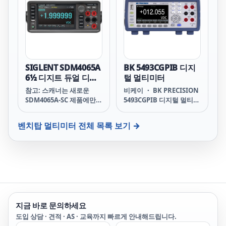
구에 매우 적합합니다.
합합니다.
SIGLENT SDM4065A
BK 5493CGPIB 디지
6½ 디지트 듀얼 디스
털 멀티미터
플레이 디지털 멀티미
참고: 스캐너는 새로운
비케이 ・ BK PRECISION
터
SDM4065A-SC 제품에만
5493CGPIB 디지털 멀티미
포함되어 있습니다. 나중에
터 5493CGPIB Digital
SDM4065A 기기에 추가할
Multimeters 5493CGPIB
벤치탑 멀티미터
전체 목록 보기 →
수 없습니다.
5493CGPIBBK BK
5493CGPIB 5493CGPIB
B&K B&K 5493CGPIB
5493CGPIB 비케이 비케이
5493CGPIB 5493CGPIB 비
앤케이 비앤케이
5493CGPIB 5493CGPIB 비
엔케이 비엔케이
지금 바로 문의하세요
5493CGPIB 5493C 5493C
BK BK 5493C 5493CB&K
도입 상담 · 견적 · AS · 교육까지 빠르게 안내해드립니다.
B&K 5493C 5493C비케이