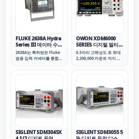
FLUKE 2638A Hydra
OWON XDM6000
Series III 데이타 수집
SERIES 디지털 멀티미
장치/디지털 멀티미터
터 4.3인치 터치스크
2638A는 특허받은 Fluke
6.5자리 고해상도 로 최대
린
범용 입력 커넥터를 통합해
2,200,000 카운트 까지 정
동급의 다른 기기보다 더
밀하고 신뢰할 수 있는 측
높은 열전대 측정 정확도를
정을 제공합니다.
보장합니다. 범용 입력 커
넥터는 14개의 공통 열전대
유형을 지원하고, 온도 중
심의 메뉴 선택을 지원하므
로 2638A는 특히 온도 검증
분야에 적합합니다. 온도
프로파일링 또는 검증 테스
트를 시작하기 전에 여러
열전대를 알려진 기준 온도
로 “영점” 조정해야 할 경
SIGLENT SDM3045X
SIGLENT SDM3055 5
우 버튼을 누르면 2638A가
4 1/2 디지트 듀얼 디
½ 디지트 듀얼 디스플