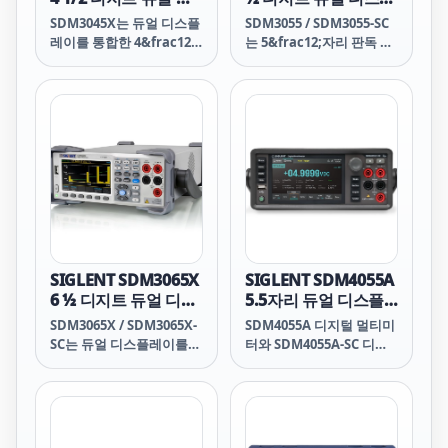
모든 판독값을 기준 채널로
스플레이 디지털 멀티
레이 디지털 멀티미터
SDM3045X는 듀얼 디스플
SDM3055 / SDM3055-SC
정규화하여 기준 온도의 오
미터
레이를 통합한 4&frac12;
는 5&frac12;자리 판독 분
프셋을 지원 데이터 파일에
자리 디지털(66,000카운
해능과 듀얼 디스플레이를
저장합니다. AMS 지침에
트) 멀티미터로, 특히 고정
갖춘 디지털 멀티미터로,
따라 챔버 테스트 또는 열
밀, 다기능 및 자동 측정 요
특히 고정밀, 다기능 및 자
처리 테스트를 수행하거나
구 사항에 매우 적합합니
동 측정의 요구 사항에 맞
21 CFR 규정에 따라 온도
다.
게 설계되었습니다.
장치를 검증할 경우 Hydra
Series III을 사용하면 이
러한 지침 또는 규정을 훨
씬 더 쉽게 준수할 수 있습
니다.
SIGLENT SDM3065X
SIGLENT SDM4055A
6 ½ 디지트 듀얼 디스
5.5자리 듀얼 디스플
플레이 디지털 멀티미
레이 디지털 멀티미터
SDM3065X / SDM3065X-
SDM4055A 디지털 멀티미
터
SC는 듀얼 디스플레이를
터와 SDM4055A-SC 디지
탑재한 6.5자리 DMM(220
털 멀티미터는 5&frac12;
만 카운트 디지털 멀티미
자리 판독 분해능과 듀얼
터)입니다. SDM3065X 시
디스플레이를 갖추고 있어
리즈는 특히 고정밀 및 고
특히 고정밀, 다기능 및 자
정밀 애플리케이션 측정 요
동 측정의 요구 사항에 적