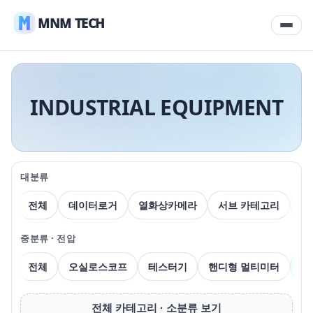
MNM TECH
INDUSTRIAL EQUIPMENT
대분류
전체
데이터로거
열화상카메라
서브 카테고리
압
중분류 · 전압
전체
오실로스코프
테스터기
핸디형 멀티미터
벤
전체 카테고리 · 소분류 보기