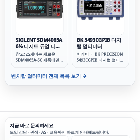
구에 매우 적합합니다.
합합니다.
SIGLENT SDM4065A
BK 5493CGPIB 디지
6½ 디지트 듀얼 디스
털 멀티미터
플레이 디지털 멀티미
참고: 스캐너는 새로운
비케이 ・ BK PRECISION
터
SDM4065A-SC 제품에만
5493CGPIB 디지털 멀티미
포함되어 있습니다. 나중에
터 5493CGPIB Digital
SDM4065A 기기에 추가할
Multimeters 5493CGPIB
벤치탑 멀티미터
전체 목록 보기 →
수 없습니다.
5493CGPIBBK BK
5493CGPIB 5493CGPIB
B&K B&K 5493CGPIB
5493CGPIB 비케이 비케이
5493CGPIB 5493CGPIB 비
앤케이 비앤케이
5493CGPIB 5493CGPIB 비
엔케이 비엔케이
지금 바로 문의하세요
5493CGPIB 5493C 5493C
BK BK 5493C 5493CB&K
도입 상담 · 견적 · AS · 교육까지 빠르게 안내해드립니다.
B&K 5493C 5493C비케이