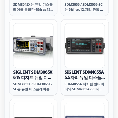
모든 판독값을 기준 채널로
스플레이 디지털 멀티
레이 디지털 멀티미터
SDM3045X는 듀얼 디스플
SDM3055 / SDM3055-SC
정규화하여 기준 온도의 오
미터
레이를 통합한 4&frac12;
는 5&frac12;자리 판독 분
프셋을 지원 데이터 파일에
자리 디지털(66,000카운
해능과 듀얼 디스플레이를
저장합니다. AMS 지침에
트) 멀티미터로, 특히 고정
갖춘 디지털 멀티미터로,
따라 챔버 테스트 또는 열
밀, 다기능 및 자동 측정 요
특히 고정밀, 다기능 및 자
처리 테스트를 수행하거나
구 사항에 매우 적합합니
동 측정의 요구 사항에 맞
21 CFR 규정에 따라 온도
다.
게 설계되었습니다.
장치를 검증할 경우 Hydra
Series III을 사용하면 이
러한 지침 또는 규정을 훨
씬 더 쉽게 준수할 수 있습
니다.
SIGLENT SDM3065X
SIGLENT SDM4055A
6 ½ 디지트 듀얼 디스
5.5자리 듀얼 디스플
플레이 디지털 멀티미
레이 디지털 멀티미터
SDM3065X / SDM3065X-
SDM4055A 디지털 멀티미
터
SC는 듀얼 디스플레이를
터와 SDM4055A-SC 디지
탑재한 6.5자리 DMM(220
털 멀티미터는 5&frac12;
만 카운트 디지털 멀티미
자리 판독 분해능과 듀얼
터)입니다. SDM3065X 시
디스플레이를 갖추고 있어
리즈는 특히 고정밀 및 고
특히 고정밀, 다기능 및 자
정밀 애플리케이션 측정 요
동 측정의 요구 사항에 적