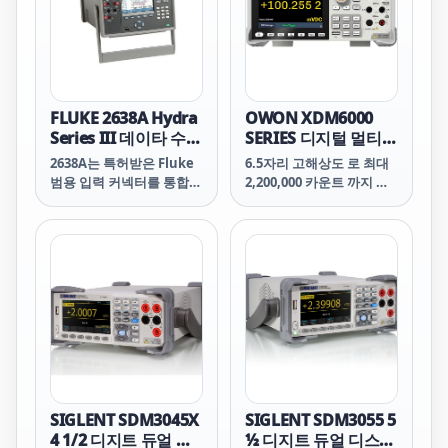
FLUKE 2638A Hydra
OWON XDM6000
Series III 데이타 수집
SERIES 디지털 멀티미
장치/디지털 멀티미터
터 4.3인치 터치스크
2638A는 특허받은 Fluke
6.5자리 고해상도 로 최대
린
범용 입력 커넥터를 통합해
2,200,000 카운트 까지 정
동급의 다른 기기보다 더
밀하고 신뢰할 수 있는 측
높은 열전대 측정 정확도를
정을 제공합니다.
보장합니다. 범용 입력 커
넥터는 14개의 공통 열전대
유형을 지원하고, 온도 중
심의 메뉴 선택을 지원하므
로 2638A는 특히 온도 검증
분야에 적합합니다. 온도
프로파일링 또는 검증 테스
트를 시작하기 전에 여러
열전대를 알려진 기준 온도
로 “영점” 조정해야 할 경
SIGLENT SDM3045X
SIGLENT SDM3055 5
우 버튼을 누르면 2638A가
4 1/2 디지트 듀얼 디
½ 디지트 듀얼 디스플