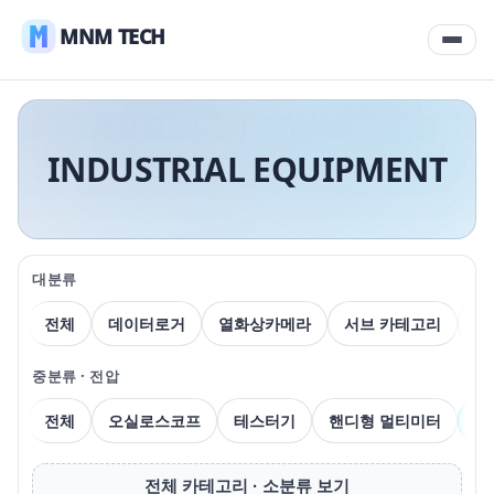
MNM TECH
INDUSTRIAL EQUIPMENT
대분류
전체
데이터로거
열화상카메라
서브 카테고리
압
중분류 · 전압
전체
오실로스코프
테스터기
핸디형 멀티미터
벤
전체 카테고리 · 소분류 보기