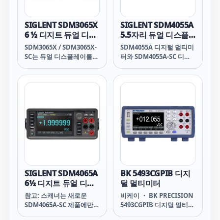
SIGLENT SDM3065X
SIGLENT SDM4055A
6 ½ 디지트 듀얼 디스
5.5자리 듀얼 디스플
플레이 디지털 멀티미
레이 디지털 멀티미터
SDM3065X / SDM3065X-
SDM4055A 디지털 멀티미
터
SC는 듀얼 디스플레이를
터와 SDM4055A-SC 디지
탑재한 6.5자리 DMM(220
털 멀티미터는 5&frac12;
만 카운트 디지털 멀티미
자리 판독 분해능과 듀얼
터)입니다. SDM3065X 시
디스플레이를 갖추고 있어
리즈는 특히 고정밀 및 고
특히 고정밀, 다기능 및 자
정밀 애플리케이션 측정 요
동 측정의 요구 사항에 적
구에 매우 적합합니다.
합합니다.
SIGLENT SDM4065A
BK 5493CGPIB 디지
6½ 디지트 듀얼 디스
털 멀티미터
플레이 디지털 멀티미
참고: 스캐너는 새로운
비케이 ・ BK PRECISION
터
SDM4065A-SC 제품에만
5493CGPIB 디지털 멀티미
포함되어 있습니다. 나중에
터 5493CGPIB Digital