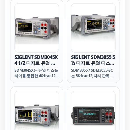
보장합니다. 범용 입력 커
넥터는 14개의 공통 열전대
유형을 지원하고, 온도 중
심의 메뉴 선택을 지원하므
로 2638A는 특히 온도 검증
분야에 적합합니다. 온도
프로파일링 또는 검증 테스
트를 시작하기 전에 여러
열전대를 알려진 기준 온도
로 “영점” 조정해야 할 경
SIGLENT SDM3045X
SIGLENT SDM3055 5
우 버튼을 누르면 2638A가
4 1/2 디지트 듀얼 디
½ 디지트 듀얼 디스플
모든 판독값을 기준 채널로
스플레이 디지털 멀티
레이 디지털 멀티미터
SDM3045X는 듀얼 디스플
SDM3055 / SDM3055-SC
정규화하여 기준 온도의 오
미터
레이를 통합한 4&frac12;
는 5&frac12;자리 판독 분
프셋을 지원 데이터 파일에
자리 디지털(66,000카운
해능과 듀얼 디스플레이를
저장합니다. AMS 지침에
트) 멀티미터로, 특히 고정
갖춘 디지털 멀티미터로,
따라 챔버 테스트 또는 열
밀, 다기능 및 자동 측정 요
특히 고정밀, 다기능 및 자
처리 테스트를 수행하거나
구 사항에 매우 적합합니
동 측정의 요구 사항에 맞
21 CFR 규정에 따라 온도
다.
게 설계되었습니다.
장치를 검증할 경우 Hydra
Series III을 사용하면 이
러한 지침 또는 규정을 훨
씬 더 쉽게 준수할 수 있습
니다.