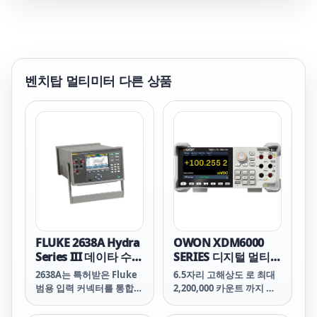
벤치탑 멀티미터
다른 상품
FLUKE 2638A Hydra
OWON XDM6000
Series III 데이타 수집
SERIES 디지털 멀티미
장치/디지털 멀티미터
터 4.3인치 터치스크
2638A는 특허받은 Fluke
6.5자리 고해상도 로 최대
린
범용 입력 커넥터를 통합해
2,200,000 카운트 까지 정
동급의 다른 기기보다 더
밀하고 신뢰할 수 있는 측
높은 열전대 측정 정확도를
정을 제공합니다.