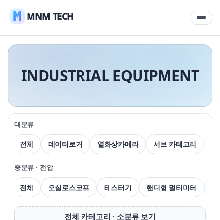
MNM TECH
INDUSTRIAL EQUIPMENT
대분류
전체
데이터로거
열화상카메라
서브 카테고리
압
중분류 · 전압
전체
오실로스코프
테스터기
핸디형 멀티미터
벤
전체 카테고리 · 소분류 보기