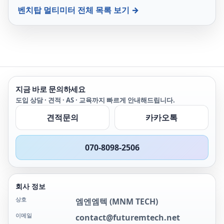
SDM4065A 기기에 추가할
Multimeters 5493CGPIB
벤치탑 멀티미터
전체 목록 보기 →
수 없습니다.
5493CGPIBBK BK
5493CGPIB 5493CGPIB
B&K B&K 5493CGPIB
5493CGPIB 비케이 비케이
5493CGPIB 5493CGPIB 비
앤케이 비앤케이
5493CGPIB 5493CGPIB 비
엔케이 비엔케이
지금 바로 문의하세요
5493CGPIB 5493C 5493C
BK BK 5493C 5493CB&K
도입 상담 · 견적 · AS · 교육까지 빠르게 안내해드립니다.
B&K 5493C 5493C비케이
견적문의
카카오톡
비케이 5493C 5493C 비앤
케이 비앤케이 549
070-8098-2506
회사 정보
상호
엠엔엠텍
(
MNM TECH
)
이메일
contact@futuremtech.net