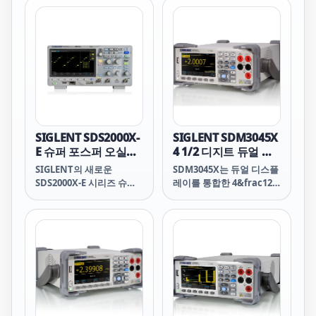
200MHz의 두 가지 대역폭
2GSa/s 샘플링 속도, 최대
다.
으로 제공되며, 샘플링 속
140Mpts 레코드 길이로 제
도는 1GSa/s이고 표준 레
공됩니다. 사용자 친화적인
코드 길이는 14Mpts입니
원버튼 디자인을 통해 가장
다. 사용자 친화적인 원버
자주 사용되는 기능에 접근
튼 디자인을 통해 가장 자
할 수 있습니다.
주 사용되는 기능에 접근할
수 있습니다.
SIGLENT SDS2000X-
SIGLENT SDM3045X
E 슈퍼 포스퍼 오실로
4 1/2 디지트 듀얼 디
스코프
스플레이 디지털 멀티
SIGLENT의 새로운
SDM3045X는 듀얼 디스플
미터
SDS2000X-E 시리즈 슈퍼
레이를 통합한 4&frac12;
포스퍼 오실로스코프는
자리 디지털(66,000카운
200MHz와 350MHz의 두
트) 멀티미터로, 특히 고정
가지 대역폭으로 제공됩니
밀, 다기능 및 자동 측정 요
다. 각 제품은 최대 2GSa/s
구 사항에 매우 적합합니
의 샘플링 속도와 28Mpts
다.
의 표준 레코드 길이를 제
공합니다. 사용자 친화적인
원버튼 디자인을 통해 가장
자주 사용되는 기능에 접근