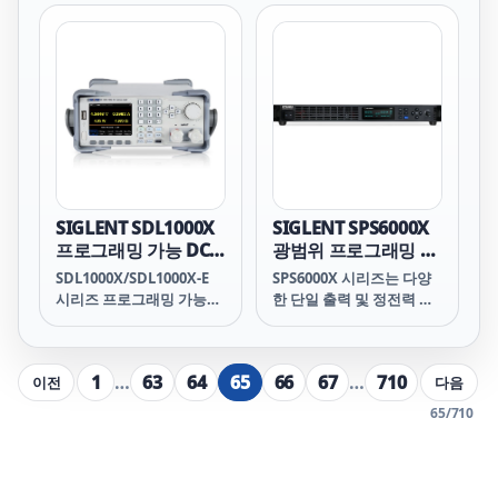
자리 판독 분해능과 듀얼
SDM4065A 기기에 추가할
디스플레이를 갖추고 있어
수 없습니다.
특히 고정밀, 다기능 및 자
동 측정의 요구 사항에 적
합합니다.
SIGLENT SDL1000X
SIGLENT SPS6000X
프로그래밍 가능 DC
광범위 프로그래밍 가
전자 부하
능 스위칭 DC 전원 공
SDL1000X/SDL1000X-E
SPS6000X 시리즈는 다양
급 장치
시리즈 프로그래밍 가능
한 단일 출력 및 정전력 기
DC 전자 부하 장치는 3.5인
능을 갖춘 프로그래밍 가능
치 TFT-LCD 디스플레이,
스위칭 DC 전원 공급 장치
사용자 친화적인 인터페이
입니다. 이 시리즈는
1
…
63
64
65
66
67
…
710
이전
다음
스, 그리고 탁월한 성능 사
SPS6225X와 SPS6150X의
양을 갖추고 있습니다.
두 가지 모델로 구성되어
65
/
710
SDL1020X/SDL1020X-E
있으며, 정격 출력 전압 및
모델은 150V/30A, 200W의
전류는 200V/25A 및
입력 범위를 제공하며,
100V/50A이며, 최대 출력
SDL1030X/SDL1030X-E
전력은 1500W입니다. 사