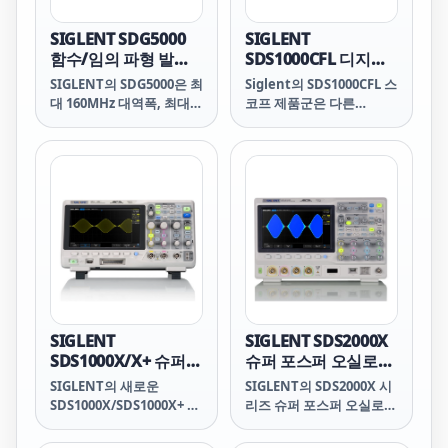
SIGLENT SDG5000
SIGLENT
함수/임의 파형 발생
SDS1000CFL 디지털
기
스토리지 오실로스코
SIGLENT의 SDG5000은 최
Siglent의 SDS1000CFL 스
프
대 160MHz 대역폭, 최대
코프 제품군은 다른
500MSa/s의 샘플링 속도,
Siglent SDS1000 스코프
그리고 14비트 수직 분해능
제품군보다 빠른 샘플링 속
을 제공하는 듀얼 채널 펄
도와 더 높은 대역폭을 제
스/임의 파형 발생기 시리
공합니다. CFL은 외부 트리
즈입니다. 또한 향상된 펄
거 입력 채널을 통해 최대 4
스 파형을 위한 독자적인
개의 채널과 최대 300MHz
EasyPulse 기술이 적용되
의 대역폭을 제공합니다.
었습니다. 또한, SDG5000
각 입력 채널에 대한 별도
은 섀시 접지에서 최대
의 수직 컨트롤 세트를 통
42Vpk까지 플로팅
해 잘못된 트레이스를 실수
(floating) 가능한 독립적
로 수정할 염려가 없습니
으로 절연된 출력을 제공합
다. 다른 2채널 및 4채널 오
SIGLENT
SIGLENT SDS2000X
니다. 이러한 기능을 통해
실로스코프처럼 채널을 전
SDS1000X/X+ 슈퍼포
슈퍼 포스퍼 오실로스
SDG5000은 다양하고 높은
환할 필요가 없습니다. 강
스퍼 오실로스코프
코프
SIGLENT의 새로운
SIGLENT의 SDS2000X 시
충실도와 낮은 지터 신호를
력한 트리거링 및 분석 기
SDS1000X/SDS1000X+ 시
리즈 슈퍼 포스퍼 오실로스
제공하여 복잡하고 집약적
능을 통해 파형을 쉽게 캡
리즈 슈퍼 포스퍼 오실로스
코프는 70, 100, 200,
인 애플리케이션의 증가하
처하고 분석하여 테스트 효
코프는 100MHz와
300MHz 대역폭, 최대
는 요구 사항을 충족합니
율성을 크게 향상시킵니다.