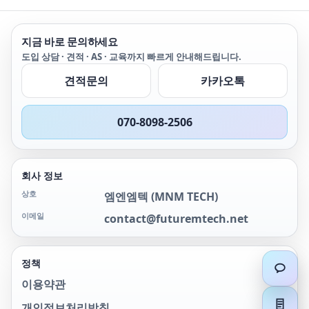
모델은 150V/30A, 300W의
용자는 동일 모델의
입력 범위를 제공합니다.
SPS6000X 섀시를 최대 5개
SDL1000X 시리즈 리드는
까지 병렬로 연결하여 다양
지금 바로 문의하세요
측정 분해능이
한 애플리케이션 요구 사항
도입 상담 · 견적 · AS · 교육까지 빠르게 안내해드립니다.
0.1mV/0.1mA이고,
에 맞춰 출력 전력을 확장
SDL1000X-E 시리즈 기본
할 수 있습니다.
견적문의
카카오톡
분해능은 1mV/1mA이며,
전류 상승 시간은
0.001A/&mu;s~2.5A/&m
070-8098-2506
u;s까지 조절 가능합니다.
원격 통신 및 제어를 위해
SDL 시리즈에는
RS232/USB/LAN 인터페
회사 정보
이스 유형이 포함되어 있습
니다. SDL1000X 시리즈는
상호
엠엔엠텍
(
MNM TECH
)
광범위한 응용 분야에서 안
이메일
정성을 제공하며 전원, 배
contact@futuremtech.net
터리/휴대형 장치 설계, 산
업, LED 조명, 자동차 전자
장치 등 모든 종류의 테스
정책
트 요구 사항을 충족할 수
이용약관
있습니다.
개인정보처리방침