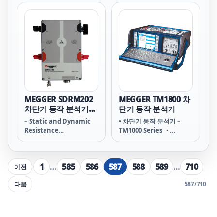
MEGGER SDRM202
MEGGER TM1800 차
차단기 동작 분석기
단기 동작 분석기
TM1000 시리즈 액세
– Static and Dynamic
• 차단기 동작 분석기 –
서리
Resistance
TM1000 Series ・
Measurement
TM1700 ・ TM1800
Accessory for TM Series
1
…
585
586
587
588
589
…
710
이전
다음
587
/
710