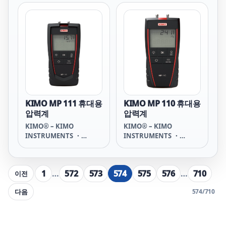
KIMO MP 111 휴대용
KIMO MP 110 휴대용
압력계
압력계
KIMO® – KIMO
KIMO® – KIMO
INSTRUMENTS ・
INSTRUMENTS ・
SAUERMANN GROUP
SAUERMANN GROUP
1
…
572
573
574
575
576
…
710
이전
다음
574
/
710