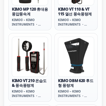
KIMO MP 120 휴대용
KIMO VT 110 & VT
풍압풍속계
115 열선 풍속풍량계
KIMO® – KIMO
KIMO® – KIMO
INSTRUMENTS ・
INSTRUMENTS ・
SAUERMANN GROUP
SAUERMANN GROUP
KIMO VT 210 온습도
KIMO DBM 620 후드
& 풍속풍량계
형 풍량계
KIMO® – KIMO
KIMO® – KIMO
INSTRUMENTS ・
INSTRUMENTS ・
SAUERMANN GROUP
SAUERMANN GROUP