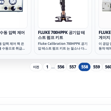
 있습니다.
0 수동 압력 제어
FLUKE 700HPPK 공기압 테
FLUKE
스트 펌프 키트
게이지
동 압력 제어 팩 은
Fluke Calibration 700HPPK 공기
이 공압
를 수동으로 취급할
압 테스트 펌프 키트 는 질소나 다른
동작 매체
 수단과 가스 피스톤
외부 압력 공급 없이 공기압 압력을
10,000 
indicator와 같은
최대 21 MPa (3000psi)까지 발생하
아날로그
공합니다.
고 조정할 수 있습니다. 700HPPK
indic
1
…
556
557
558
559
56
이전
는 트랜스미터 · 제어장치 · 연구 · 디
하여 줍
지털 및 아날로그 게이지 외 여러 시
험중인 장비에 압력을 공급해 줍니
다. 이는 다양한 상황과 다양한 조건
의 현장에서 고압을 발생시키기 위
한 완벽한 솔루션 입니다.