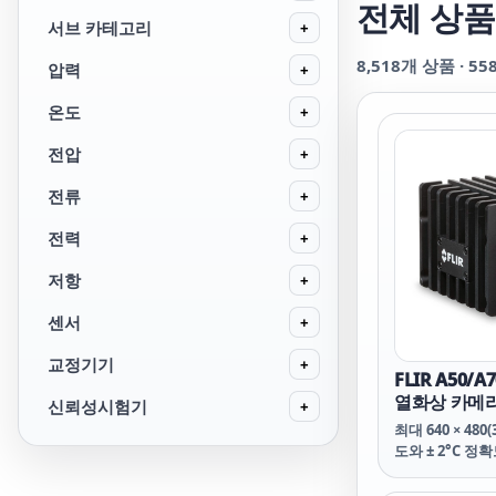
전체 상품
서브 카테고리
+
8,518
개 상품 ·
55
압력
+
온도
+
전압
+
전류
+
전력
+
저항
+
센서
+
교정기기
+
FLIR A50/
열화상 카메라 (
신뢰성시험기
+
-20~1000℃)
최대 640 × 480
도와 ± 2°C 
비접촉 온도 센
게 액세스합니다