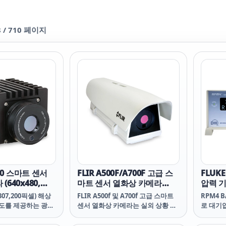
8
/
710
페이지
A70 스마트 센서
FLIR A500F/A700F 고급 스
FLUKE
640x480,
마트 센서 열화상 카메라
압력 
(640x480, -20~2000℃)
(307,200픽셀) 해상
FLIR A500f 및 A700f 고급 스마트
RPM4 
정확도를 제공하는 광역
센서 열화상 카메라는 실외 상황 모
로 대기
서로 열 특성에 빠르
니터링 및 조기 화재 감지 응용 분야
기능을 
.
를 위한 내장형 카메라 분석 및 경보
입니다.