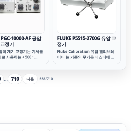
 PGC-10000-AF 공압
FLUKE P5515-2700G 유압 교
 교정기
정기
 압력 계기 교정기는 기체를
Fluke Calibration 유압 캘리브레
로 사용하는 < 500 ~
이터 는 기존의 무거운 테스터에 비
psi (3.5 ~ 70 MPa) 사이의
해 사용하기 쉬운 제품입니다. 이러
와 디지털 압력 계기와
한 압력 캘리브레이터는 전체 벤치
ator의 시험과 교정을 최적화
톱 압력 캘리브레이터 솔루션을 위
0
…
710
다음
558
/
710
니다.
해 최대 6개의 2700G 기준 압력 게
이지와 함께 번들로 포함되어 있어
서, 다이얼 게이지 · 디지털 테스트
게이지 및 압력 송신기를 교정할 때
필요한 정확성 · 신뢰성 및 기능을
제공합니다.