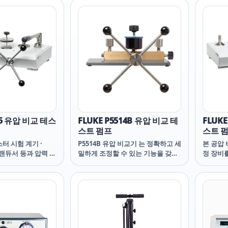
기능을 원하는 사용자에게 이상적
양은 DH
입니다. 이러한 카메라는 기업이 자
변환기(Q
산을 보호하고, 안전을 개선하며, 가
니다.
동 시간을 극대화하고, 유지보수 비
용을 최소화하는 데 도움이 됩니다.
열악한 환경 조건을 견디도록 설계
된 보호 하우징을 특징으로 하는
FLIR A500f/A700f 카메라는 새로운
또는 기존 네트워크에 간편하게 포
함할 수 있도록 최고의 열화상과 에
지 컴퓨팅 및 산업용 사물 인터넷
(IIoT)을 결합합니다. VMS 통합의
15 유압 비교 테스
FLUKE P5514B 유압 비교 테
FLUK
경우 열 스트림과 가시 스트림을 독
스트 펌프
스트 
립적으로 또는 동시에 볼 수 있습니
터 시험 계기 ·
다. 이 카메라는 HMI/SCADA 시스
P5514B 유압 비교기 는 정확하고 세
본 공압 
 트랜듀서 등과 압력 측
템에서 쉽게 추가, 설정 및 작동할
밀하게 조정할 수 있는 기능을 갖춘
정 장비
하기 위해 사용됩니
수 있어 자동화 시스템 솔루션 제공
조정 게이지 · 스위치 및 트랜스듀서
교하는데
스트 펌프들은
업체에 유리한 조건을 제공합니다.
를 위한 간단하고 강력하고 경제적
다. 이 
i(1400 bar)에 이르는
인 압력 비교 테스트 펌프입니다. 중
조건에 
들을 쉽고 빠르게 확
요 지점의 교정이 가능한 새로운 버
며 당사 
. 다양한 액체와 사
니어를 사용하여 10,000 psi(70
터 제품 
15 은 본사 대표적인
MPa)의 압력을 생성합니다.
한 기능
 테스터의 여러 가지