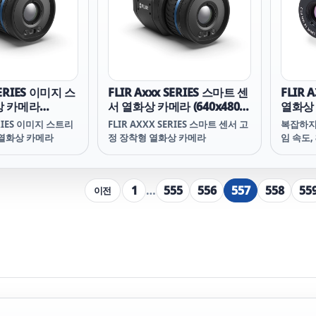
비롯한 첨단 기능을
 매우 정확한 온도
습니다. T865를
ew™ 듀얼 시야 렌즈를
서 망원 스캐닝으
수 있습니다. 또는
렌즈를 선택하여 장거리
SERIES 이미지 스
FLIR Axxx SERIES 스마트 센
FLIR 
에 대한 검사를 수행
상 카메라
서 열화상 카메라 (640x480,
열화상 
 온보드 검사 경로
20~2000℃)
-20~2000℃)
-40~8
온도 데이터와 이미
ERIES 이미지 스트리
FLIR AXXX SERIES 스마트 센서 고
복잡하지 
시퀀스로 기록하여
 열화상 카메라
정 장착형 열화상 카메라
임 속도,
리 시간을 단축할 수
트리밍,
기능을 
1
…
555
556
557
558
55
이전