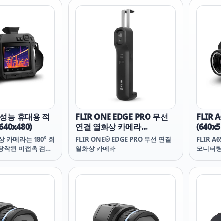
리 기술, 이미지에 입체
진단하는 데 완벽한 도구입니다.
는 데 완
R MSX®, 편리하게
FLIR MSX® 이미지 향상은 탁월한
MSX®
neFit™ 조절식 커
열화상 이미지 세부 사항을 제공하
상 이미
 ONE Pro LT는 여
며, 사용자는 내장 Wi-Fi를 통해 어
면, 내장
열심히 임무를 수행
디서나 FLIR Tools® Mobile 앱에
디서나 FL
LIR ONE Pro LT
빠르게 연결하여 이미지를 공유하
빠르게 
Y를 좋아하는 일반 사
고 보고서를 쉽게 전송할 수 있습니
고 보고
소비자를 위한 강력한
다.
다.
 가격에 제공합니
 고성능 휴대용 적
FLIR ONE EDGE PRO 무선
FLIR
40x480)
연결 열화상 카메라
(640x5
(160x120)
화상 카메라는 180° 회
FLIR ONE® EDGE PRO 무선 연결
FLIR 
 장착된 비접촉 검사
열화상 카메라
모니터링
자는 공공설비 및 제
질 보증,
한 전기 및 기계 장
분야를 
전하고 편안하게 평
다. A6
 -40°C까지 가능
통합 설치
정 기능, 1°C/1%
호환 소
-Touch
출력을 
 대비 향상, 레이저–보