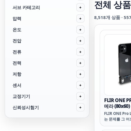
전체 상품
서브 카테고리
+
8,518
개 상품 ·
55
압력
+
온도
+
전압
+
전류
+
전력
+
저항
+
센서
+
교정기기
+
FLIR ONE 
메라 (80x60)
신뢰성시험기
+
FLIR ONE Pr
는 문제를 그 
찾을 수 있게 도
된 해상도를 선사