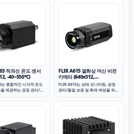
벽한 도구입니다. FLIR
진단하는 데 완벽한 도구입니다.
 이미지 향상은 탁월한 열화
FLIR MSX® 이미지 향상은 탁월한
지 세부 사항을 제공하는 반
열화상 이미지 세부 사항을 제공하
 Wi-Fi를 통해 사용자는 어
는 반면, 내장 Wi-Fi를 통해 사용자
IR Tools® Mobile 앱에
는 어디서나 FLIR Tools® Mobile
연결하여 이미지를 공유하
앱에 빠르게 연결하여 이미지를 공
서를 쉽게 전송할 수 있습니
유하고 보고서를 쉽게 전송할 수 있
습니다.
 A65 적외선 온도 센서
FLIR A615 열화상 머신 비전
12, -40~550℃)
카메라 (640x512,
-20~2000℃)
A65는 종합적인 시각적 온도
FLIR A615는 상태 모니터링, 공정
을 제공하는 공정 관리/품
관리/품질 보증 및 화재 예방을 위한
 화재 예방, 상태 모니터링
관리가 간편하고 저렴하며 작은 크
위한 열화상 온도 센서입니
기의 열화상 카메라입니다. 이 카메
5는 기존 시스템에 매끄럽게
라는 PC로 완전 제어되며 National
되며 GenICam&trade
Instruments, Cognex, Matrox,
프트웨어를 통해 온도 선형
MVtec, Stemmer Imaging과 같
제공합니다.
은 타사 머신 비전 소프트웨어와 플
러그앤플레이 연결이 가능합니다.