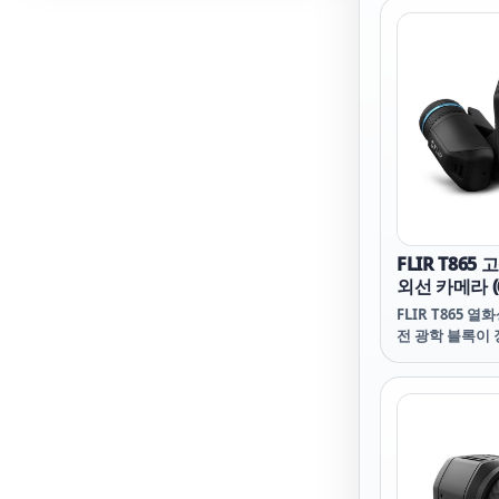
VividIR™ 처
감을 더하는 FLI
활용이 가능한 O
넥터를 갖춘 FLIR
러분 만큼이나 
하는 제품입니다. F
는 전문가, DI
용자 등 모든 
기능을 경제적인
다.
FLIR T865
외선 카메라 (6
FLIR T865 열
전 광학 블록이
도구로서, 사용
조 분야에서 중요
비의 상태를 안
가할 수 있습니다.
한 최상의 온도 측
수준의 정확도, 1
Level/Span