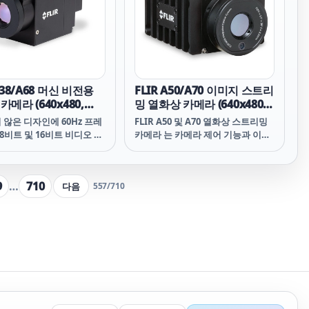
A38/A68 머신 비전용
FLIR A50/A70 이미지 스트리
카메라 (640x480,
밍 열화상 카메라 (640x480,
0℃)
-20~1000℃)
않은 디자인에 60Hz 프레
FLIR A50 및 A70 열화상 스트리밍
 8비트 및 16비트 비디오 스
카메라 는 카메라 제어 기능과 이더
 이더넷 전원 장치 등 중요한
넷을 통한 이미지 스트리밍 , 선호하
갖추고 있습니다.
는 소프트웨어 애플리케이션을 사
용 하여 열적 특성에 대한 분석 및 원
9
…
710
다음
557
/
710
시 데이터 수집을 수행할 수 있는 유
연성 을 원하는 사용자에게 적합한
선택입니다. Wi-Fi, 통합 실화상 카
메라, 압축 라디오메트릭 이미지 스
트리밍 및 ONVIF S 호환성 옵션을
갖춘 이 작고 가벼운 고정 초점 자동
화 카메라는 공정 제어 및 품질 보증
을 최적화하여 수율, 제품 품질, 처
리 시간 그리고 더 낮은 비용을 개선
합니다.