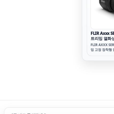
조 자동초점을 
제공하므로 항상
측정을 할 수 있
FLIR FlexVi
장착하면 광각에
로 즉시 전환할 
6° FOV IR 
FLIR Axxx 
에서 작은 목표
트리밍 열화
할 수 있습니다.
(640x480, -
시스템을 통해 
FLIR AXXX S
지를 논리적인 
밍 고정 장착형
문제 해결 및 수
있습니다.