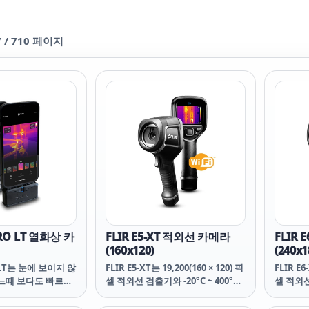
7
/
710
페이지
PRO LT 열화상 카
FLIR E5-XT 적외선 카메라
FLIR
(160x120)
(240x1
o LT는 눈에 보이지 않
FLIR E5-XT는 19,200(160 × 120) 픽
FLIR E6
어느때 보다도 빠르게
셀 적외선 검출기와 -20°C ~ 400°C
셀 적외선 
와줍니다. 더욱 향상
의 확장된 온도 범위 덕분에 전기,
의 확장된
하는 FLIR
기계 및 건물 문제를 신속하게 찾고
건물 문