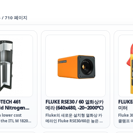
5
/
710
페이지
ECH 461
FLUKE RSE30 / 60 열화상카
FLUKE
id Nitrogen
메라 (640x480, -20~2000℃)
미터
a lower cost
Fluke의 새로운 설치형 열화상 카
Fluke 
 the ITL M 18205.
메라인 Fluke RSE30/60은 높은 화
클램프 
a simple
질을 유지할 뿐만 아니라
체 로 주
n to the
SmartView IR PC 소프트웨어와
다. 슬림