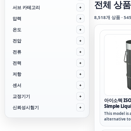
전체 상품
서브 카테고리
+
8,518
개 상품 ·
54
압력
+
온도
+
전압
+
전류
+
전력
+
저항
+
센서
+
교정기기
+
아이소텍 ISOT
Simple Liqu
신뢰성시험기
+
Apparatus
This model is 
alternative to
This model is 
apparatus ope