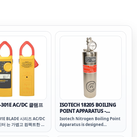
-301E AC/DC 클램프
ISOTECH 18205 BOILING
POINT APPARATUS -
NITROGEN
301E BLADE 시리즈 AC/DC
Isotech Nitrogen Boiling Point
미터 는 가볍고 컴팩트한 본
Apparatus is designed
머니에 넣고 다닐 수 있습니
specifically to realise and
하고 얇은 측정턱(JAW) 은
maintain the liquid/vapour