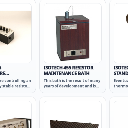
omprising a
SDK를 사용할 수 있어 사용자가 원
단단히 
l dewar flask
하는 테스트 상태로 조정할 수 있습
갈 수 있습
quid Nitrogen, an
니다.
류, 전압
yer which houses
및 전류)
alising block and
을 측정할
older. Lastly a
더 많은
d lid reduces
수 있습니
nd permits easy
PV 및 
quid Nitrogen.
통신, 데
스트가 
션에 적
6
ISOTECH 455 RESISTOR
ISOTE
RE
MAINTENANCE BATH
STAND
D FIXED
SRA &
e controlling an
This bath is the result of many
Eventua
 stable resistor
years of development and is
thermom
 close to the
used to maintain the
one or 
ilable World-wide
temperature of standard
These a
ed at a
resistors used with
labora
ow price. The
thermometry bridges. It can
tempera
is oil filled and
also be used with the
need to
sealed.
Automatic Resistance Bridge
time, 
Calibrator, A-RBC.
transpo