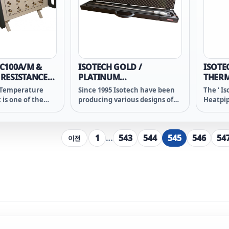
to have
and cap
C100A/M &
ISOTECH GOLD /
ISOTE
 RESISTANCE
PLATINUM
THER
LIBRATOR
THERMOCOUPLE
HOMO
 Temperature
Since 1995 Isotech have been
The ‘ I
is one of the
producing various designs of
Heatpi
ng applications
special Au/Pt, Pt/Pd, Pd/Au
Homoge
 measurement. It
thermocouples for
provide
 measurement of
researchers. From our
solutio
1
…
543
544
545
546
54
이전
ios to accuracies
experience we can now offer
measur
etter. While dc
the most popular of these, the
homoge
andards are
Pt/Au thermocouple in a
ilable at this
standard form.
stance standards
 not. So how can
ridges are
is level, and that
e and
 measurements