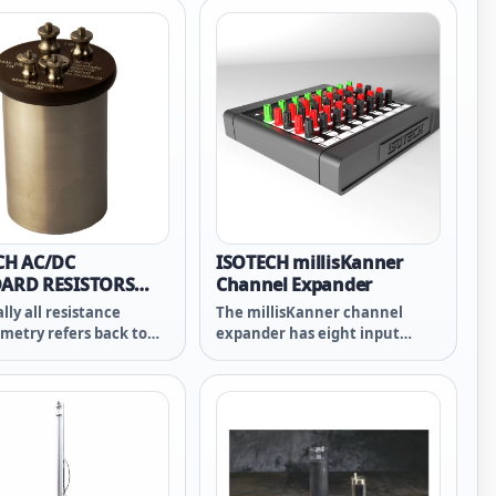
묶인 전선 사이도 쉽게 들어
equilibrium (boiling point) of
니다. Fluke 301E는 전
nitrogen or argon, for the
, 저항, 연속성, 주파수(전압
calibration of thermometers
, 정전 용량 및 다이오드 등
on the International
 수 있습니다. 이를 통해
Temperature Scale of 1990.
 테스트 요구 사항에 대응할
다. AC/DC 기능을 통해
풍력에너지, 신 에너지 차량,
이터센터 등과 같이 DC 테
필요한 더 많은 애플리케이
용할 수 있습니다.
CH AC/DC
ISOTECH millisKanner
ARD RESISTORS
Channel Expander
 SRB
lly all resistance
The millisKanner channel
etry refers back to
expander has eight input
more fixed resistors.
channels, and each can be
re a key element in any
configured individually for
tory which measures
SPRT, PRT, Thermistor or
ture. The resistors
Thermocouple input. This
 be very stable with
gives ultimate flexibility with
temperature and
no need for separate devices
rtation, and they need
for resistance or