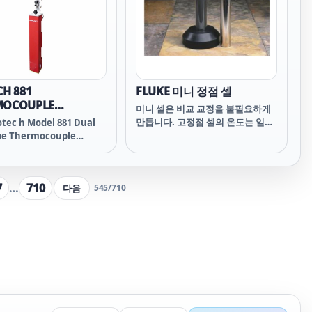
 negligible inductance
thermocouple inputs. A
acitance.
maximum of four devices can
be added to the milliK
providing 33 sensor inputs as
well as the 4 – 20mA Process
Input.
CH 881
FLUKE 미니 정점 셀
MOCOUPLE
미니 셀은 비교 교정을 불필요하게
GENEITY SCANNER
만듭니다. 고정점 셀의 온도는 일정
sotec h Model 881 Dual
하고 내재적이기 때문에 교정 대상
pe Thermocouple
센서의 전기적 변수만 측정하면 됩
neity Scanner ’
니다. 산업용 온도계, 열전대, 서미
s a fully automated
스터를 교정하면서 가장 정확한 교
n to the problem of
7
…
710
다음
545
/
710
정을 원하신다면 이러한 미니 셀이
ing thermocouple
적합합니다. 넓은 범위의 온도를 원
neity.
하면 미니 셀 은 물의 삼중점 (0.01
°C)와 인듐 (156.5985 °C)와 구리
(1084.62 °C)사이의 모든 ITS-90 점
을 처리 합니다.