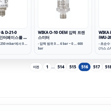
 & D-21-0
WIKA O-10 OEM 압력 트랜
WIKA 
® 인터페이스를 가
스미터
iWU-
랜스미터
 250 mbar에서 0 …
- 압력 범위 0 ... 6 bar ~ 0 ... 600
- 초순수
bar
(가스 스
급, 탱크
1
…
514
515
516
517
51
이전