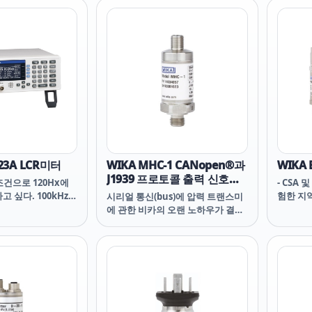
523A LCR미터
WIKA MHC-1 CANopen®과
WIKA 
J1939 프로토콜 출력 신호를
건으로 120Hx에
- CSA 및 
가진 압력 트랜스미터
하고 싶다. 100kHz에
험한 지역
시리얼 통신(bus)에 압력 트랜스미
 싶다. 이와 같을 때
에 관한 비카의 오랜 노하우가 결합
겅르 고속으로 연속측
된 통합형 통신 트랜스미터 입니다.
.