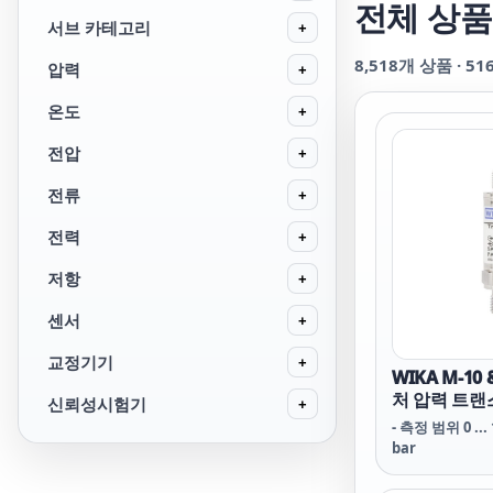
전체 상품
서브 카테고리
+
8,518
개 상품 ·
51
압력
+
온도
+
전압
+
전류
+
전력
+
저항
+
센서
+
교정기기
+
WIKA M-10
처 압력 트
신뢰성시험기
+
- 측정 범위 0 ... 
bar