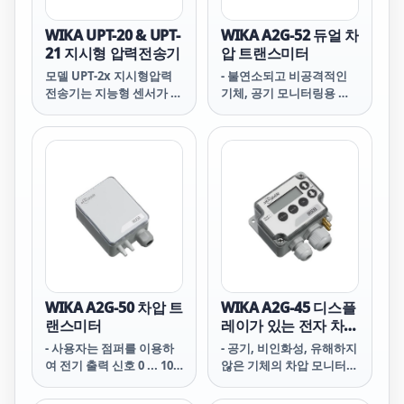
WIKA UPT-20 & UPT-
WIKA A2G-52 듀얼 차
21 지시형 압력전송기
압 트랜스미터
모델 UPT-2x 지시형압력
- 불연소되고 비공격적인
전송기는 지능형 센서가 필
기체, 공기 모니터링용 듀
요한 어플리케이션을 위해
얼 차압 트랜스미터
개발되었습니다. 특히 통합
된 온도 보상 기능은 다양
한 어플리케이션에 지시형
압력전송기를 적용할 수 있
도록 합니다.
WIKA A2G-50 차압 트
WIKA A2G-45 디스플
랜스미터
레이가 있는 전자 차압
트랜스미터 및 스위치
- 사용자는 점퍼를 이용하
- 공기, 비인화성, 유해하지
여 전기 출력 신호 0 ... 10 V
않은 기체의 차압 모니터링
또는 4 ... 20 mA를 계기에
용 전자 차압 스위치
서 직접 선택 가능함