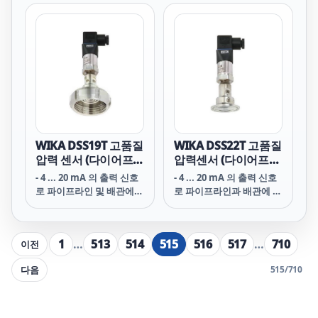
WIKA DSS19T 고품질
WIKA DSS22T 고품질
압력 센서 (다이어프
압력센서 (다이어프램
램 씰 마운트)
씰 마운트)
- 4 ... 20 mA 의 출력 신호
- 4 ... 20 mA 의 출력 신호
로 파이프라인 및 배관에
로 파이프라인과 배관에 장
장착
착
1
…
513
514
515
516
517
…
710
이전
다음
515
/
710