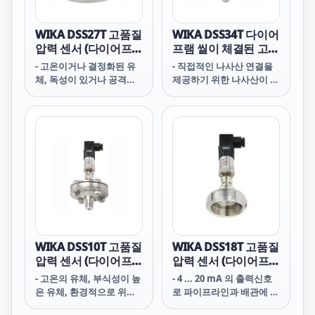
WIKA DSS27T 고품질
WIKA DSS34T 다이어
압력 센서 (다이어프
프램 씰이 체결된 고품
램 씰 마운트)
질 압력 센서
- 고온이거나 결정화된 유
- 직접적인 나사산 연결을
체, 독성이 있거나 공격적
제공하기 위한 나사산이 있
인 유체
는 프로세스 커넥션
WIKA DSS10T 고품질
WIKA DSS18T 고품질
압력 센서 (다이어프
압력 센서 (다이어프
램 씰 마운트)
램 씰 마운트)
- 고온의 유체, 부식성이 높
- 4 ... 20 mA 의 출력신호
은 유체, 환경적으로 위험
로 파이프라인과 배관에 장
하거나 독성이 있는 유체
착