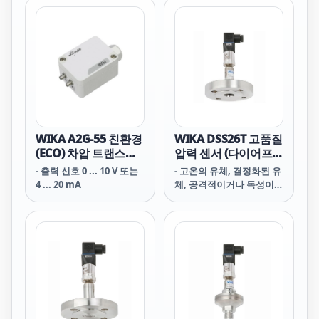
WIKA A2G-55 친환경
WIKA DSS26T 고품질
(ECO) 차압 트랜스미
압력 센서 (다이어프
터
램 씰 마운트)
- 출력 신호 0 ... 10 V 또는
- 고온의 유체, 결정화된 유
4 ... 20 mA
체, 공격적이거나 독성이
있는 유체