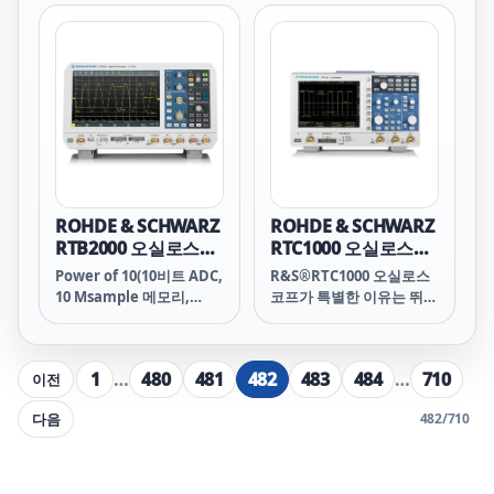
탑재해 Power of 10의 의
10배의 메모리, 10.1" 터치
미를 한차원 높여줍니다.
스크린) 사양과 로데슈바르
로데슈바르즈 자체 설계의
즈의 모든 프로브를 지원하
10비트 ADC와 동급 최고
는 로데슈바르즈 프로브 인
의 노이즈 억제 성능 및 메
터페이스가 결합되어 있습
모리 크기는 선명한 파형과
니다.
더욱 정확한 측정을 제공하
며, 예기치 않은 측정 과제
에서 확실한 측정 성능을
보장합니다.
ROHDE & SCHWARZ
ROHDE & SCHWARZ
RTB2000 오실로스코
RTC1000 오실로스코
프
프
Power of 10(10비트 ADC,
R&S®RTC1000 오실로스
10 Msample 메모리,
코프가 특별한 이유는 뛰어
10.1" 터치스크린)의 최신
난 감도와 다양한 기능, 합
기술과 스마트한 작동 컨셉
리적 가격 때문입니다. 다
이 결합된 R&S®RTB2000
양한 기능 덕분에 임베디드
1
…
480
481
482
483
484
…
710
이전
오실로스코프는 대학 연구
개발자부터 서비스 기술자,
실, 개발 과정의 임베디드
교육자까지 광범위한 사용
다음
482
/
710
설계 문제해결, 생산 및 서
자를 지원합니다. 팬리스
비스 부서에 최적의 툴입니
디자인의 고성능, 첨단 기
다.
술이 오늘날의 고객의 높은
요구 사항을 만났습니다.