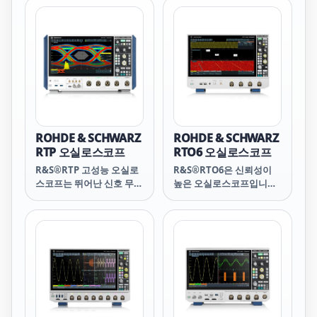
이트 Microwave 증폭기
R&S®BBL200
을 업그레이드할 수 있어
입니다. R&S®SAM100
Broadband Amplifier는
고객의 투자를 보호해줍니
Amplifier는 최대 20 W의
리니어 클래스 A 증폭기이
다.
출력, 뛰어난 선형성과 노
며 9 kHz ~ 250 MHz 주파
이즈 특성으로 다양한 측정
수 대역에서 3 kW, 5 kW,
셋업(예: 설계(DVT),
10 kW를 발생합니다. 이
PVT(Product Validation
기기는 수냉식, Solid
Test) 또는 EMC)에서 초소
State 방식으로 매우 견고
형 시스템으로 적합합니다.
하며 조용하고 효율적입니
R&S 발생기, 주파수 분석
다. 모든 런타임 파라미터
ROHDE & SCHWARZ
ROHDE & SCHWARZ
기 또는 네트워크 분석기로
를 정밀 모니터링하여 최대
RTP 오실로스코프
RTO6 오실로스코프
구성된 측정 환경에서 드라
한의 견고성과 신뢰성을 보
R&S®RTP 고성능 오실로
R&S®RTO6은 신뢰성이
이버 또는 부스터로 사용해
장합니다. 이 증폭기는 연
스코프는 뛰어난 신호 무결
높은 오실로스코프입니다.
측정 신호를 증폭할 수 있
속 작동을 위해 설계되었으
성과 함께 빠른 획득 속도
믿을 수 있는 결과를 제공
습니다. R&S®SAM100도
며 부정합 조건에서도 정전
를 제공합니다. 맞춤형 프
하도록 설계었으며 실험실
튜브 증폭기뿐만 아니라
력을 제공합니다.
런트엔드 ASIC과 실시간
에 없어서는 안 될 정교한
Narrow-band 단일 증폭
프로세싱 하드웨어는 소형
제품으로, 측정 관련 문제
기로 구성된 멀티 밴드 어
폼팩터로 전례 없는 속도의
를 신속하게 해결하고 예정
셈블리의 대체 기기로도 적
매우 정확한 측정을 구현합
된 일정을 맞출 수 있도록
합합니다.
니다.
지원합니다. 엔지니어의 전
문지식을 구현한
R&S®RTO6 오실로스코프