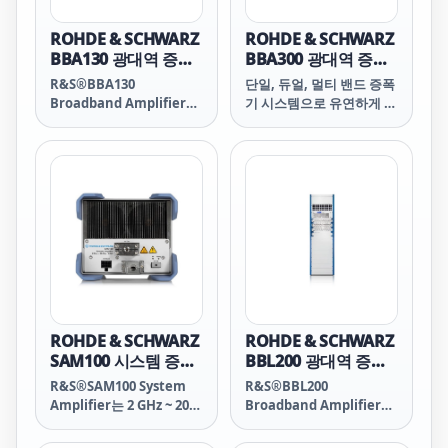
ROHDE & SCHWARZ
ROHDE & SCHWARZ
BBA130 광대역 증폭
BBA300 광대역 증폭
기
기
R&S®BBA130
단일, 듀얼, 멀티 밴드 증폭
Broadband Amplifier는
기 시스템으로 유연하게 구
80 MHz ~ 6 GHz 주파수 대
성 가능
역에서 22 W ~ 13000 W의
RF 출력을 제공합니다. 견
고한 증폭기는 특정 운용
환경을 위해 최적의 RF 신
호를 생성할 수 있도록 유
연한 설정 옵션을 제공합니
다. 그러므로 운용 중 Class
A와 Class AB 간 트랜지스
터의 바이어스 포인트를 조
정하고 출력에서 부정합 허
용 한도를 변경하여 더 높
ROHDE & SCHWARZ
ROHDE & SCHWARZ
은 출력을 제공할 수 있습
SAM100 시스템 증폭
BBL200 광대역 증폭
니다. 공냉식 증폭기는 초
기
기
R&S®SAM100 System
R&S®BBL200
소형 모듈식으로 설계되었
Amplifier는 2 GHz ~ 20
Broadband Amplifier는
으며, 데스크톱 모델로도
GHz 주파수 대역의 Ultra-
높은 RF 출력이 필요한 운
적합하고 랙에 설치할 수도
broadband 솔리드 스테
용 환경에 적합합니다.
있습니다. 주파수 및 출력