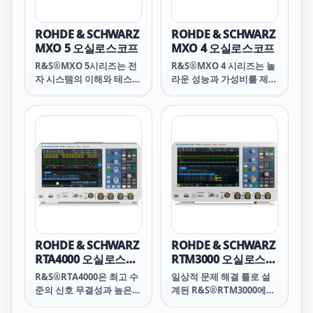
시리즈에서 필요할 때마다
깊이 있는 통찰력을 달성함
으로써 측정값에 대한 확신
ROHDE & SCHWARZ
ROHDE & SCHWARZ
을 얻을 수 있습니다.
MXO 5 오실로스코프
MXO 4 오실로스코프
R&S®MXO 5시리즈는 전
R&S®MXO 4 시리즈는 놀
자 시스템의 이해와 테스트
라운 성능과 가성비를 제공
속도를 높여주는 혁신적인
하는 최초의 차세대 오실로
오실로스코프 기술을 제공
스코프입니다. 10년 간의
합니다.
연구로 이루어낸 엔지니어
링 혁신으로 더욱 빠른 통
찰력을 제공합니다.
ROHDE & SCHWARZ
ROHDE & SCHWARZ
RTA4000 오실로스코
RTM3000 오실로스코
프
프
R&S®RTA4000은 최고 수
일상적 문제 해결 툴로 설
준의 신호 무결성과 높은
계된 R&S®RTM3000에는
응답성의 대용량 메모리를
Power of 10(10비트 ADC,