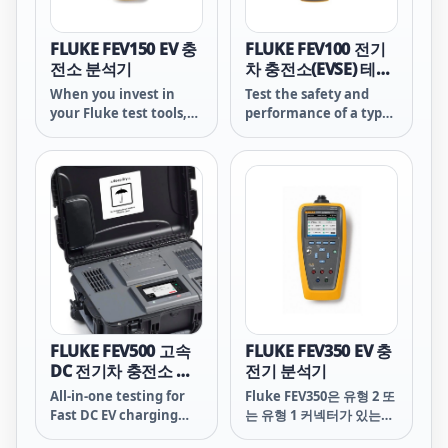
업하든 Fluke 283 FC는 안
키고 생산성을 높이면서 정
전성을 향상시키고 생산성
확하고 신뢰할 수 있으며
을 높이면서 정확하고 신뢰
반복 가능한 결과를 제공하
FLUKE FEV150 EV 충
FLUKE FEV100 전기
할 수 있으며 반복 가능한
도록 설계되었습니다.
전소 분석기
차 충전소(EVSE) 테스
결과를 제공하도록 설계되
트 어댑터
When you invest in
Test the safety and
었습니다.
your Fluke test tools,
performance of a type
you want your money
1, level 1 or level 2
to go as far as possible.
electric vehicle ac
Fluke Premium Care is
charging stations
a paid offering that
(EVSEs) with the Fluke
provides coverage
FEV100. This test
above and beyond the
adapter simulates the
original product
presence of an
warranty, so you don’t
electrical vehicle,
need to worry about
allowing you to
unexpected downtime
conduct tests in
caused by damaged
combination with
test equipment,
appropriate test
FLUKE FEV500 고속
FLUKE FEV350 EV 충
accessories, or tools in
instruments such as a
DC 전기차 충전소 분
전기 분석기
need of calibration or
digital multimeter or
석기
All-in-one testing for
Fluke FEV350은 유형 2 또
repair.
oscilloscope. Use the
Fast DC EV charging
는 유형 1 커넥터가 있는
FEV100 to verify an EVSE
stations — accurate,
AC EV 충전기의 안전성 및
is working properly