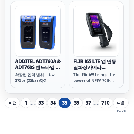
efficient, and EV-free.
성능 테스트를 위한 완벽한
after install and during
솔루션입니다. 여러 도구를
periodic maintenance,
함께 사용하지 않고도 여러
or troubleshoot an
테스트를 빠르고 효율적으
EVSE if it is not
로 수행하고 문서화해야 하
delivering the
는 기술자를 위해 설계되었
appropriate charge.
습니다. 전문가 모드는 지
침 팝업을 없앰으로써 숙련
된 사용자의 작업을 간소화
하고, 자동 시퀀스를 통해
측정 기능 내 모든 하위 테
ADDITEL ADT760A &
FLIR i65 LTE 앱 연동
스트를 버튼 하나로 실행할
ADT760S 핸드타입 자
열화상카메라
수 있습니다. 확장된 구성
동 압력 교정기 시리즈
(480x640)
확장된 압력 범위 – 최대
The Flir i65 brings the
옵션은 광범위한 전기 시스
375psi(25bar)까지!
power of NFPA 70B-
템 및 지역 요구 사항의 호
compliant thermal
환성을 더욱 확장하여
inspections to every
EVSE 테스트 및 보고를 위
technician, no matter
한 적응성과 효율적인 도구
1
…
33
34
35
36
37
…
710
이전
다음
their experience level.
로 FEV350을 활용할 수 있
Built on the new ACE
습니다.
35
/
710
operating system, it
works just like a
smartphone for
thermography—