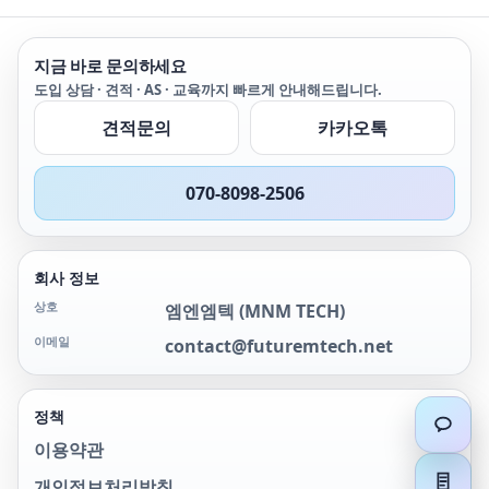
powered by apps,
connected to the
cloud, and ready to
지금 바로 문의하세요
scale across teams.
도입 상담 · 견적 · AS · 교육까지 빠르게 안내해드립니다.
With high-resolution
480 × 640 thermal
견적문의
카카오톡
imaging, an intuitive
5” touchscreen,
rugged, glove-friendly
070-8098-2506
design, and built-in LTE
connectivity, this
means technicians can
securely upload
회사 정보
thermal data, share
reports, and
상호
엠엔엠텍
(
MNM TECH
)
collaborate in real
이메일
contact@futuremtech.net
time—directly from
the field, without
needing Wi-Fi access.
With sharper detail,
정책
guided workflows, and
이용약관
enterprise-grade
cybersecurity, the i65
개인정보처리방침