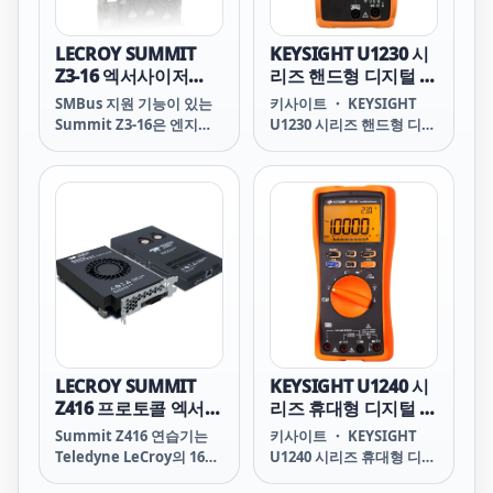
SUMMIT T28 T28 T28 르
치지 않음 CAT III 600 V 및
크로이 르크로이 T28 T28
CAT IV 300V 과전압 보호
르끄로이 르끄로이 T28
포함 사항: 표준 3년 워런티
LECROY SUMMIT
KEYSIGHT U1230 시
T28 LECROY LECROY T28
(일련번호 없는 액세서리의
Z3-16 엑서사이저
리즈 핸드형 디지털 멀
경우 90일) 테스트 리드 세
SMBus 지원
티미터
SMBus 지원 기능이 있는
키사이트 ・ KEYSIGHT
트 소프트 휴대 케이스 퀵
Summit Z3-16은 엔지니
U1230 시리즈 핸드형 디지
스타트 가이드 배터리 교정
어가 시스템의 안정성을 개
털 멀티미터 U1230 Series
성적서 U
발하고 개선하는 데 도움이
Handheld Digital
되는 중요한 테스트 및 검
Multimeter
증 도구입니다. SMBus 지
HIGHLIGHTS 시각 및 청
원 기능이 있는 Summit
각 경보로 연속성 테스트
Z3-16은 PCI Express 루트
내장 LED 플래시라이트가
컴플렉스 또는 장치 엔드포
조명이 희미한 구역에서의
인트를 에뮬레이션할 수 있
문제해결 지원 고스트 전압
으므로 코너 케이스 문제에
을 제거하고 측정 정확도를
대해 새로운 설계를 테스트
개선하는 낮은 임피던스 모
할 수 있습니다. 또한
드, ZLOW 배터리 수명 500
SMBus 트래픽을 마스터
시간 및 키사이트 원격 링
LECROY SUMMIT
KEYSIGHT U1240 시
또는 슬레이브로 에뮬레이
크 솔루션 지원
Z416 프로토콜 엑서사
리즈 휴대형 디지털 멀
트할 수 있습니다.
(Bluetooth®를 통한 무선
이저
티미터
Summit Z416 연습기는
키사이트 ・ KEYSIGHT
데이터 로깅) CAT III 600V
Teledyne LeCroy의 16세
U1240 시리즈 휴대형 디지
과전압 보호 포함 사항: 표
대 PCI Express(PCIe) 프
털 멀티미터 U1240 Series
준 3년 워런티(일련번호 없