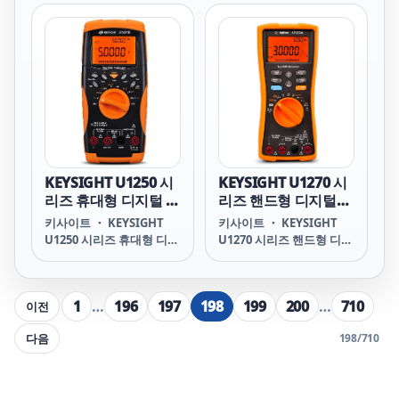
로토콜 연습기로 PCI
Handheld Digital
는 액세서리의
Express 커뮤니티에 고급
Multimeter 주요 특징 방
프로토콜 테스트 도구를 제
진 및 방수 성능, 10피트 낙
공한 다년간의 경험을 활용
하도 견뎌내는 내구성 LED
합니다. 최대 16개 레인의
플래시 라이트 내장, 400시
링크 폭과 함께 최대
간의 배터리 수명 키사이트
4.0GT/s의 데이터 속도로
원격 링크 솔루션 지원 CAT
트래픽 생성을 지원하는 이
III 1000 V 및 CAT IV 600 V
시스템은 PCI Express 사
과전압 보호 포함 내역: 표
양을 지원하는 프로토콜 테
준 3년 보증(비직렬 액세서
스트 시스템이 필요한 개발
리의 경우 90일) 테스트 리
KEYSIGHT U1250 시
KEYSIGHT U1270 시
자를 위해 설계되었습니다.
드 세트 IR-USB 케이블 빠
리즈 휴대형 디지털 멀
리즈 핸드형 디지털멀
른 시작 가이드 4개의 1.5 V
티미터
티미터
키사이트 ・ KEYSIGHT
키사이트 ・ KEYSIGHT
배터리 교정 인증서
U1250 시리즈 휴대형 디지
U1270 시리즈 핸드형 디지
U1241C U1241C
털 멀티미터 U1250 Series
털멀티미터 U1270 Series
Handheld Digital
Handheld Digital
Multimeter 주요 특징 듀
Multimeter
1
…
196
197
198
199
200
…
710
이전
얼 디스플레이에서 50,000
HIGHLIGHTS IP54 인증
카운트 분해능 선택적인
방수 및 방진 시각 및 청각
다음
198
/
710
IR-USB 케이블을 사용하
경보로 연속성 테스트 낮은
여 손쉽게 PC에 측정값 기
입력 임피던스 모드,
록 선택적인 IR-
ZLOW로 고스트 전압 제거
Bluetooth 어댑터를 사용
내장 저역 통과 필터로 빠