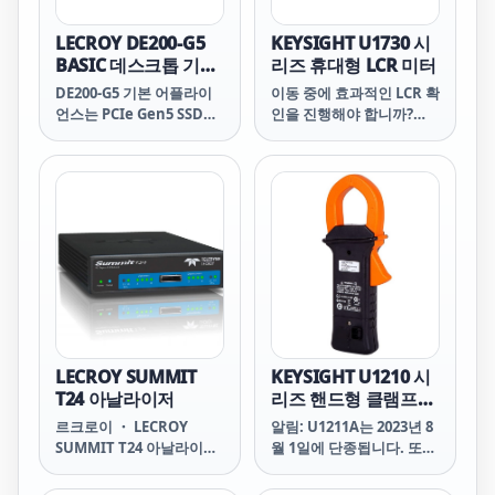
LECROY DE200-G5
KEYSIGHT U1730 시
BASIC 데스크톱 기기
리즈 휴대형 LCR 미터
PCI Express® Gen5
DE200-G5 기본 어플라이
이동 중에 효과적인 LCR 확
용
언스는 PCIe Gen5 SSD를
인을 진행해야 합니까?
테스트해야 하는 중소형 테
U1701B 휴대형 커패시턴
스트 팀에 이상적입니다.
스 미터는 최대 25개의 상
하나의 옵션에 연결할 수
한/하한 집합을 통해 전자
있습니다. OakGate U.8,
장치 어셈블리 및 패시브
M.2, U.2, CEM, EDSFF
콤포넌트 문제 해결과 관련
E3.S 또는 EDSFF E1.S/L
된 추가 역량과 기능을 제
SSD를 테스트하기 위한 3
공합니다.
베이 플러그인 모듈. 그만
큼 OakGate 8베이 플러그
인 모듈은 교체가 가능하므
로 필요한 SSD 형식에 맞게
어플라이언스를 수정할 수
LECROY SUMMIT
KEYSIGHT U1210 시
있습니다. Desktop
T24 아날라이저
리즈 핸드형 클램프미
Appliance는 다음에 의해
터
르크로이 ・ LECROY
알림: U1211A는 2023년 8
구동됩니다. OakGate 업
SUMMIT T24 아날라이저
월 1일에 단종됩니다. 또한
계에서 가장 앞선 스토리지
SUMMIT T24
U1212A와 U1213A는
테스트 소프트웨어인
SmSummmit mmit™
2024년 6월 1일에 단종됩
SVF(Storage Validation