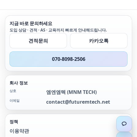
해 Bluetooth®를 통해 원
른 VFD 문제해결 '피크 검
격으로 안전하게 측정 모니
출'을 통해 250&mu;s의 빠
터링 CAT III 1000 V 및
른 속도로 모터 transient
CAT IV 600 V 과전압 보호
캡처 배터리 수명 300시간
지금 바로 문의하세요
포함 내역: 표준 3년 보증
및 키사이트 원격 링크 솔
도입 상담 · 견적 · AS · 교육까지 빠르게 안내해드립니다.
(비직렬 액세서리의 경우
루션 지원(Bluetooth를
90일) 테스트 리드 세트 9 V
통한 무선 데이터 로깅)
견적문의
카카오톡
알카라인 배
CAT III 1,000V
070-8098-2506
회사 정보
상호
엠엔엠텍
(
MNM TECH
)
이메일
contact@futuremtech.net
정책
이용약관