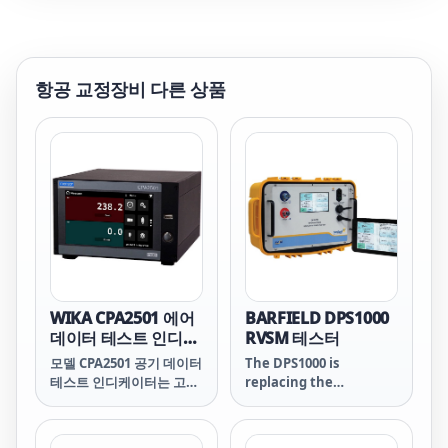
항공 교정장비
다른 상품
WIKA CPA2501 에어
BARFIELD DPS1000
데이터 테스트 인디케
RVSM 테스터
이터
모델 CPA2501 공기 데이터
The DPS1000 is
테스트 인디케이터는 고도
replacing the
계와 대기 속도계, 고도 표
successful DPS350 as
시, 대기 속도, 고도율 (수
our low cost flight line
직 공기 속도) 및 대기 속도
air data test set.