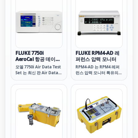
율 (가속) 의 교정이 필요한
항공 및 우주 어플리케이션
에서 사용됩니다. 교정 기
기 또는 항공 전자 공학 인
디케이터에서 높은 정확도
가 요구되는 어느 곳에서나
사용될 수 있습니다.
FLUKE 7750i
FLUKE RPM4-AD 레
AeroCal 항공 데이터
퍼런스 압력 모니터
테스트 세트
모델 7750i Air Data Test
RPM4-AD 는 RPM4 레퍼
Set 는 최신 판 Air Data
런스 압력 모니터 특유의
Test Set (ADTS)을 대표하
구성으로 고도 (m · ft) · 대
며 고유의 Quartz 센서를
기속도 (km/h · Mach ·
포함하고 있어서 최신 압력
mph · kts) · 전통적인 압
제어 기술이 적용되어 타의
력 단위를 측정하고 표시합
추종을 불허하는 정밀도와
니다.
장시간의 안정도를 보유하
고 있습니다. 모델 7750i
ADTS 는 모든 공기 데이터
변수의 제어 기능과 고성능
측정 기능을 제공합니다.