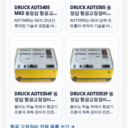
DRUCK ADTS405
DRUCK ADTS505 동
MK2 동정압 항공교정
정압 항공교정장비
장비 (2CH)
(2CH)
ADTS405는 GE의 25년간
ADTS505는 GE의 압력 컨
축적된 기술과 경험을 바탕
트롤러 제작의 기술을 바탕
으로 항공기 정비에 필수적
으로 헬리콥터 중/소형항
인 고도계/속도계 교정 시
공기 등의 고도계/속도계
스템 시리즈 중 가장 대표
교정에 적합한 고 정밀 시
모델입니다.
스템입니다.
DRUCK ADTS554F 동
DRUCK ADTS553F 동
정압 항공교정장비
정압 항공교정장비
(4CH)
(3CH)
붐비는 하늘 위에서 항공기
붐비는 하늘 위에서 항공기
조종석 계측 장비의 안전을
조종석 계측 장비의 안전을
유지하고 정확하게 교정하
유지하고 정확하게 교정하
는 일은 매우 중요합니다.
는 일은 매우 중요합니다.
항공 교정장비
전체 목록 보기 →