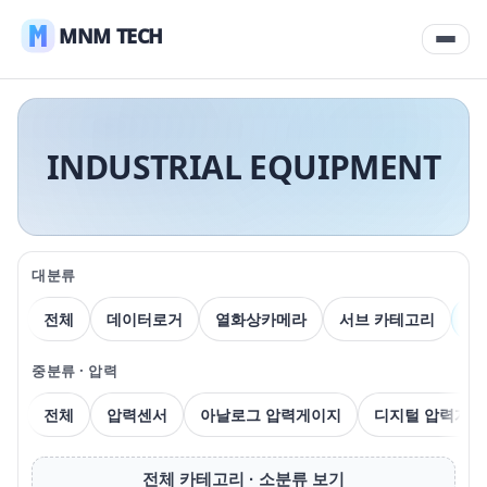
MNM TECH
INDUSTRIAL EQUIPMENT
대분류
전체
데이터로거
열화상카메라
서브 카테고리
압
중분류 · 압력
전체
압력센서
아날로그 압력게이지
디지털 압력게이
전체 카테고리 · 소분류 보기