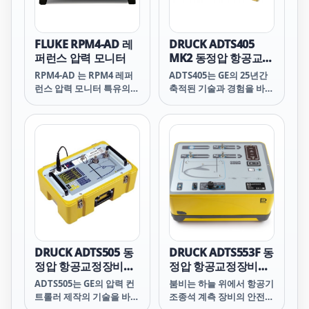
측정 기능을 제공합니다.
FLUKE RPM4-AD 레
DRUCK ADTS405
퍼런스 압력 모니터
MK2 동정압 항공교정
장비 (2CH)
RPM4-AD 는 RPM4 레퍼
ADTS405는 GE의 25년간
런스 압력 모니터 특유의
축적된 기술과 경험을 바탕
구성으로 고도 (m · ft) · 대
으로 항공기 정비에 필수적
기속도 (km/h · Mach ·
인 고도계/속도계 교정 시
mph · kts) · 전통적인 압
스템 시리즈 중 가장 대표
력 단위를 측정하고 표시합
모델입니다.
니다.
DRUCK ADTS505 동
DRUCK ADTS553F 동
정압 항공교정장비
정압 항공교정장비
(2CH)
(3CH)
ADTS505는 GE의 압력 컨
붐비는 하늘 위에서 항공기
트롤러 제작의 기술을 바탕
조종석 계측 장비의 안전을