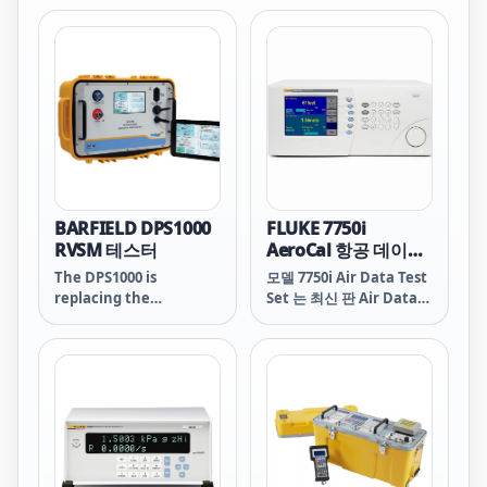
해 특별히 제작되었습니다.
시, 대기 속도, 고도율 (수
CPA8001 컨트롤러는 아날
직 공기 속도) 및 대기 속도
로그 고도계, 대기 자료 컴
율 (가속) 의 교정이 필요한
퓨터 또는 디지털 센서와
항공 및 우주 어플리케이션
속도계, 상승 속도계의 교
에서 사용됩니다. 교정 기
정을 위해 사용 가능합니
기 또는 항공 전자 공학 인
다. 에어 데이터 테스트 세
디케이터에서 높은 정확도
트 CPA8001의 모듈러 구조
가 요구되는 어느 곳에서나
물로 인해 고객의 요구에
사용될 수 있습니다.
맞춰 조립할 수 있습니다.
BARFIELD DPS1000
FLUKE 7750i
RVSM 테스터
AeroCal 항공 데이터
테스트 세트
The DPS1000 is
모델 7750i Air Data Test
replacing the
Set 는 최신 판 Air Data
successful DPS350 as
Test Set (ADTS)을 대표하
our low cost flight line
며 고유의 Quartz 센서를
air data test set.
포함하고 있어서 최신 압력
제어 기술이 적용되어 타의
추종을 불허하는 정밀도와
장시간의 안정도를 보유하
고 있습니다. 모델 7750i
ADTS 는 모든 공기 데이터
변수의 제어 기능과 고성능