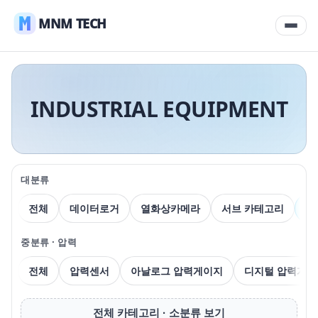
MNM TECH
INDUSTRIAL EQUIPMENT
대분류
전체
데이터로거
열화상카메라
서브 카테고리
압
중분류 · 압력
전체
압력센서
아날로그 압력게이지
디지털 압력게이
전체 카테고리 · 소분류 보기