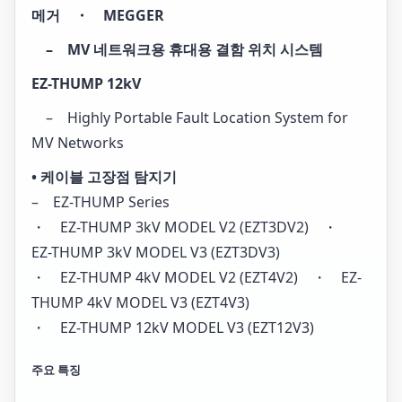
메거 ・ MEGGER
– MV 네트워크용 휴대용 결함 위치 시스템
EZ-THUMP 12kV
– Highly Portable Fault Location System for
MV Networks
• 케이블 고장점 탐지기
– EZ-THUMP Series
・ EZ-THUMP 3kV MODEL V2 (EZT3DV2) ・
EZ-THUMP 3kV MODEL V3 (EZT3DV3)
・ EZ-THUMP 4kV MODEL V2 (EZT4V2) ・ EZ-
THUMP 4kV MODEL V3 (EZT4V3)
・ EZ-THUMP 12kV MODEL V3 (EZT12V3)
주요 특징