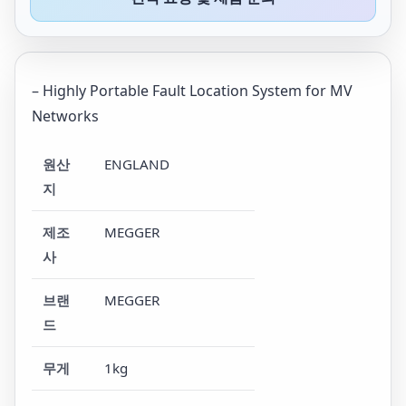
– Highly Portable Fault Location System for MV
Networks
원산
ENGLAND
지
제조
MEGGER
사
브랜
MEGGER
드
무게
1kg