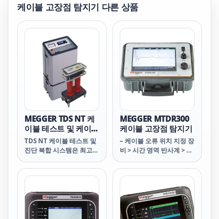
케이블 고장점 탐지기
다른 상품
MEGGER TDS NT 케
MEGGER MTDR300
이블 테스트 및 케이블
케이블 고장점 탐지기
진단용 복합 시스템
TDS NT 케이블 테스트 및
– 케이블 오류 위치 지정 장
진단 복합 시스템은 최고의
비 > 시간 영역 반사계 > 3
유연성을 제공합니다. TDS
상 시간 도메인 반사계
NT는 다기능 소형 전압 소
스와 최신 부분 방전(PD)
검출기로 구성됩니다. TDS
테스트 전압 소스는 간단한
초저주파(VLF) 테스트는 물
론, PD 검출기와 연동하여