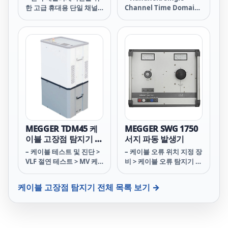
한 고급 휴대용 단일 채널
Channel Time Domain
시간 도메인 반사계
Reflectometer
MEGGER TDM45 케
MEGGER SWG 1750
이블 고장점 탐지기 시
서지 파동 발생기
리즈
– 케이블 테스트 및 진단 >
– 케이블 오류 위치 지정 장
VLF 절연 테스트 > MV 케
비 > 케이블 오류 탐지기 및
이블용 고전력 테스트 및
덤퍼 > 32KV, 1750J 또는
진단 조합
3500J 서지파 발생기
케이블 고장점 탐지기
전체 목록 보기 →