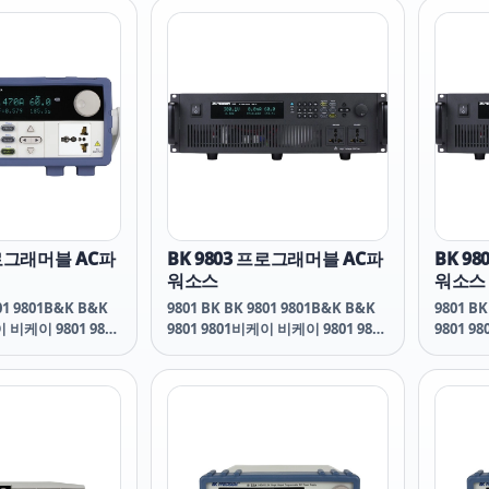
 B&K 1697 1697비
1697 1697 B&K B&K 1697 1697비
1697 16
7 1697 비앤케이 비
케이 비케이 1697 1697 비앤케이 비
케이 비케
1697비엔케이 비엔케
앤케이 1697 1697비엔케이 비엔케
앤케이 1
K BK 1698
이 1697 1698 BK BK 1698
이 1697 
 1698 1698비케이
1698B&K B&K 1698 1698비케이
1698B&
698 비앤케이 비앤케
비케이 1698 1698 비앤케이 비앤케
비케이 1
8 비엔케이 비엔케이
이 1698 1698 비엔케이 비엔케이
이 169
1698
1698
프로그래머블 AC파
BK 9803 프로그래머블 AC파
BK 9
워소스
워소스
01 9801B&K B&K
9801 BK BK 9801 9801B&K B&K
9801 BK
이 비케이 9801 9801
9801 9801비케이 비케이 9801 9801
9801 9
 9801 9801비엔
비앤케이 비앤케이 9801 9801비엔
비앤케이 
1 9803 BK BK
케이 비엔케이 9801 9803 BK BK
케이 비엔케
 B&K 9803 9803 비
9803 9803 B&K B&K 9803 9803 비
9803 98
3 9803 비앤케이 비
케이 비케이 9803 9803 비앤케이 비
케이 비케
803 비엔케이 비엔케
앤케이 9803 9803 비엔케이 비엔케
앤케이 9
K BK 9805 9805
이 9803 9805 BK BK 9805 9805
이 9803 
5 9805 비케이 비케
B&K B&K 9805 9805 비케이 비케
B&K B&