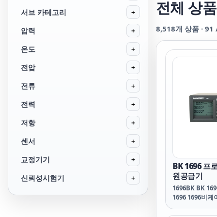
전체 상품
서브 카테고리
+
8,518
개 상품 ·
91
압력
+
온도
+
전압
+
전류
+
전력
+
저항
+
센서
+
교정기기
+
BK 1696 
원공급기
신뢰성시험기
+
1696BK BK 169
1696 1696비케
비앤케이 비앤케이
케이 비엔케이 169