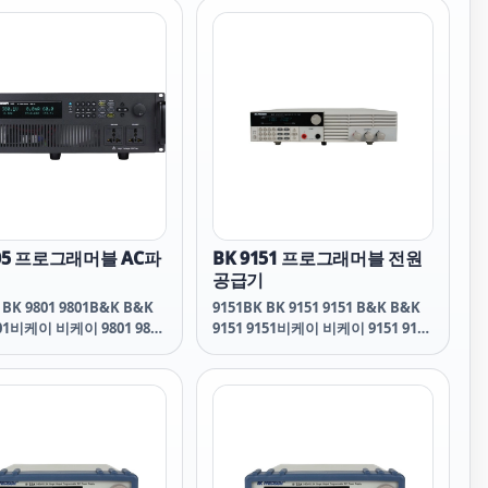
97 B&K B&K 1697 1697비
이 1697 1697 비앤케이 비
697 1697비엔케이 비엔케
1698 BK BK 1698
K B&K 1698 1698비케이
698 1698 비앤케이 비앤케
8 1698 비엔케이 비엔케이
805 프로그래머블 AC파
BK 9151 프로그래머블 전원
공급기
 BK 9801 9801B&K B&K
9151BK BK 9151 9151 B&K B&K
801비케이 비케이 9801 9801
9151 9151비케이 비케이 9151 9151
비앤케이 9801 9801비엔
비앤케이 비앤케이 9151 9151 비엔
이 9801 9803 BK BK
케이 비엔케이 9151 9152 BK BK
03 B&K B&K 9803 9803 비
9152 9152 B&K B&K 9152 9152비
이 9803 9803 비앤케이 비
케이 비케이 9152 9152비앤케이 비
803 9803 비엔케이 비엔케
앤케이 9152 9152비엔케이 비엔케
9805 BK BK 9805 9805
이 9152
K 9805 9805 비케이 비케