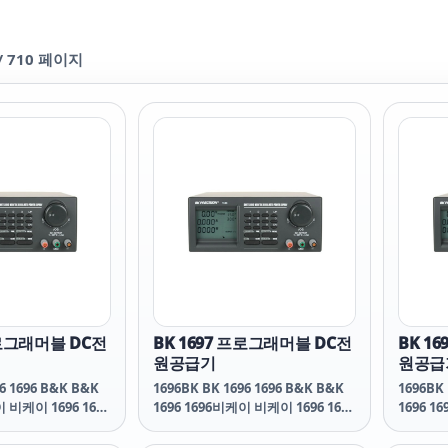
/
710
페이지
프로그래머블 DC전
BK 1697 프로그래머블 DC전
BK 1
원공급기
원공급
6 1696 B&K B&K
1696BK BK 1696 1696 B&K B&K
1696BK 
이 비케이 1696 1696
1696 1696비케이 비케이 1696 1696
1696 1
 1696 1696비엔
비앤케이 비앤케이 1696 1696비엔
비앤케이 
6 1697 BK BK
케이 비엔케이 1696 1697 BK BK
케이 비엔케