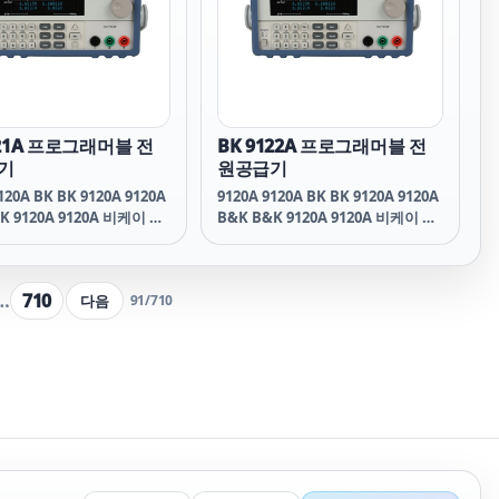
5 9805 비앤케이 비앤케이
805 비엔케이 비엔케이 9805
121A 프로그래머블 전
BK 9122A 프로그래머블 전
기
원공급기
120A BK BK 9120A 9120A
9120A 9120A BK BK 9120A 9120A
K 9120A 9120A 비케이 비
B&K B&K 9120A 9120A 비케이 비
20A 9120A비앤케이 비앤케
케이 9120A 9120A비앤케이 비앤케
0A 9120A 비엔케이 비엔케이
이 9120A 9120A 비엔케이 비엔케이
121A 9121A BK BK 9121A
9120A 9121A 9121A BK BK 9121A
…
710
다음
91
/
710
&K B&K 9121A 9121A 비
9121AB&K B&K 9121A 9121A 비
이 9121A 9121A 비앤케이
케이 비케이 9121A 9121A 비앤케이
9121A 9121A 비엔케이 비
비앤케이 9121A 9121A 비엔케이 비
1A 9122A 9122A BK BK
엔케이9121A 9122A 9122A BK BK
9122A B&K B&K 9122A
9122A 9122A B&K B&K 9122A
비케이 비케이 9122A 9122A
9122A 비케이 비케이 9122A 9122A
비앤케이 9122A 9122A 비
비앤케이 비앤케이 9122A 9122A 비
엔케이 9122A 9123A
엔케이 비엔케이 9122A 9123A
K BK 9123A 9123A B&K
9123A BK BK 9123A 9123A B&K
123A 9123A 비케이 비케이
B&K 9123A 9123A 비케이 비케이