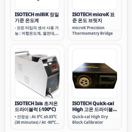
ISOTECH milliK 정밀
ISOTECH microK 표
기준 온도계
준 온도 브릿지
- 모든 타입의 센서 사용 가
microK Precision
능 : 저항온도계, 열전대,
Thermometry Bridge
써미스터 및 4-20mA 트랜
스미터
ISOTECH Isis 초저온
ISOTECH Quick-cal
드라이블럭 (-100°C)
High 고온 드라이블
럭 (35~350℃)
• 안정성 : At 0℃ ±0.03℃
Quick-cal High Dry
(30 minutes) / At -90℃
Block Calibrator
±0.02℃ (30 minutes)