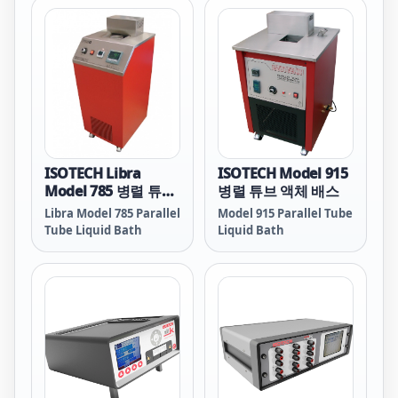
615
정도 : ±0.006°C • 수직 안
정도 : ±0.005°C • 볼륨 :
150mm 지름, 470mm 깊
이 • 대형 물의삼중점셀 수
용 • 기변 냉각능력
ISOTECH Libra
ISOTECH Model 915
Model 785 병렬 튜브
병렬 튜브 액체 배스
액체 배스
Libra Model 785 Parallel
Model 915 Parallel Tube
Tube Liquid Bath
Liquid Bath