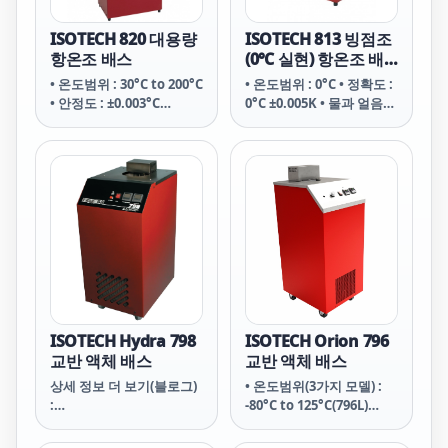
ISOTECH 820 대용량
ISOTECH 813 빙점조
항온조 배스
(0℃ 실현) 항온조 배
스
• 온도범위 : 30°C to 200°C
• 온도범위 : 0°C • 정확도 :
• 안정도 : ±0.003°C
0°C ±0.005K • 물과 얼음을
(Direct in water, 50°C) /
교반, 빙점 실현 • 볼륨 :
±0.020°C (Direct in VH
350mm 깊이 • 8L 용량 •
Oil, 200°C) • 분포도 :
용도 : Thermocouple 영
0.005°C 100mm 깊이에서
점 보상 / 삼중점셀 실현
h • 볼륨 : 185 x 140 x
300mm (직사각형) • 용도
: 시료 테스트, 바이메탈 온
도계 교정용 • 많은센서 통
합 교정 가능
ISOTECH Hydra 798
ISOTECH Orion 796
교반 액체 배스
교반 액체 배스
상세 정보 더 보기(블로그)
• 온도범위(3가지 모델) :
:
-80°C to 125°C(796L)
https://blog.naver.com
-40°C to 125°C (796M) /
/geniuss7179/222153057
30°C to 300°C (796H) • 안