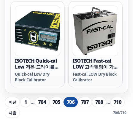
ISOTECH Quick-cal
ISOTECH Fast-cal
Low 저온 드라이블럭
LOW 고속힛팅이 가
(-12~140℃)
능한 드라이블럭
Quick-cal Low Dry
Fast-cal LOW Dry Block
(-35~140℃)
Block Calibrator
Calibrator
1
…
704
705
706
707
708
…
710
이전
다음
706
/
710