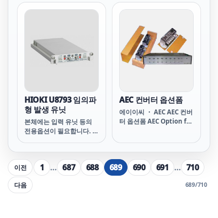
험기 ST4030,ST4030A의
공장출하옵션입니다. 추가
를 원하시면 발주시에 지정
해주십시오.
HIOKI U8793 임의파
AEC 컨버터 옵션폼
형 발생 유닛
에이이씨 ・ AEC AEC 컨버
터 옵션폼 AEC Option for
본체에는 입력 유닛 등의
Converter ● 절연판 ●
전용옵션이 필요합니다. 입
컨버터 저장박스 (CB-2E)
력 코드 등의 각종 공통옵
● 전원 내장 컨버터 저장
션은 별도로 구입하여 주십
박스
시오.
1
…
687
688
689
690
691
…
710
이전
다음
689
/
710