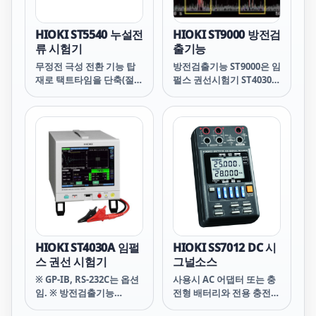
HIOKI ST5540 누설전
HIOKI ST9000 방전검
류 시험기
출기능
무정전 극성 전환 기능 탑
방전검출기능 ST9000은 임
재로 택트타임을 단축(절연
펄스 권선시험기 ST4030의
트랜스와 조합)
공장 출하 옵션입니다. 추
가를 원하시면 발주시에 지
정해 주십시오.
HIOKI ST4030A 임펄
HIOKI SS7012 DC 시
스 권선 시험기
그널소스
※ GP-IB, RS-232C는 옵션
사용시 AC 어댑터 또는 충
임. ※ 방전검출기능
전형 배터리와 전용 충전기
ST9000은 임펄스 권선 시
사용을 권장합니다.