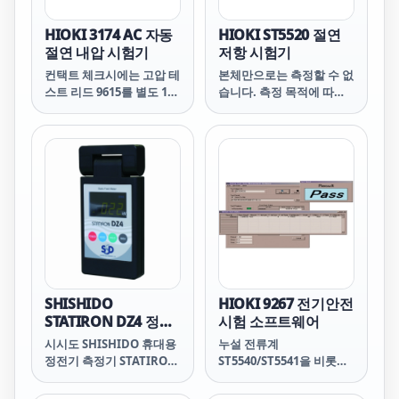
HIOKI 3174 AC 자동
HIOKI ST5520 절연
절연 내압 시험기
저항 시험기
컨택트 체크시에는 고압 테
본체만으로는 측정할 수 없
스트 리드 9615를 별도 1세
습니다. 측정 목적에 따라
트 구입하십시오
옵션의 테스트 리드를 별도
로 구입하십시오
SHISHIDO
HIOKI 9267 전기안전
STATIRON DZ4 정전
시험 소프트웨어
기 측정기
시시도 SHISHIDO 휴대용
누설 전류계
정전기 측정기 STATIRON
ST5540/ST5541을 비롯한
DZ4
안전 시험기와 스캐너
3930을 일괄 관리, 데이터