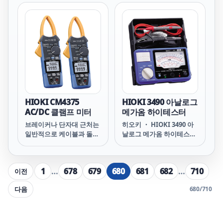
새롭게 설계한 슬림형 센서
는 이러한 한정된 공간에도
넣기 쉬운 형태로 되어 있
습니다.
HIOKI CM4375
HIOKI 3490 아날로그
AC/DC 클램프 미터
메가옴 하이테스터
브레이커나 단자대 근처는
히오키 ・ HIOKI 3490 아
일반적으로 케이블과 돌기
날로그 메가옴 하이테스터
물들이 많고 비좁습니다.
3490 ANALOG
새롭게 설계한 슬림형 센서
M&Omega; HiTESTER 제
는 이러한 한정된 공간에도
품번호 (발주 코드) 3490
1
…
678
679
680
681
682
…
710
이전
넣기 쉬운 형태로 되어 있
L9787 부속
습니다.
다음
680
/
710