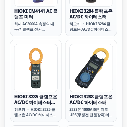
HIOKI CM4141 AC 클
HIOKI 3284 클램프온
램프 미터
AC/DC 하이테스터
최대 AC2000A 측정의 대
히오키 ・ HIOKI 3284 클
구경 클램프 센서
램프온 AC/DC 하이테스터
(&phi;55mm)이면서 좁은
3284 CLAMP ON AC/DC
케이블 틈새에 넣기 쉬운
HiTESTER 제품번호 (발주
설계입니다. 또한 케이블이
코드) 3284 파형・아날로
밀집된 곳에서는 죠를 비틀
그 출력 포함
어 케이블 사이에 넣는 경
우가 있습니다.
HIOKI 3285 클램프온
HIOKI 3288 클램프온
AC/DC 하이테스터
AC/DC 하이테스터
(CE 비대응, 파형・아
히오키 ・ HIOKI 3285 클
3288은 1000A 레인지로
날로그 출력 포함)
램프온 AC/DC 하이테스터
UPS(무정전 전원장치)의
(CE 비대응, 파형・아날로
비상용 배터리 및 전차용
그 출력 포함) 3285 CLAMP
모터 등 대전류 측정에 대