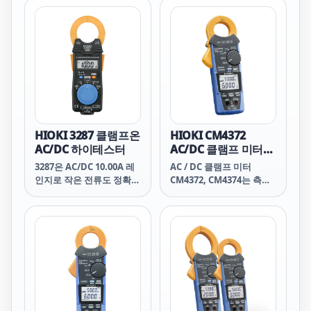
ON AC/DC HiTESTER 제
응합니다. 소형이면서 전
품번호 (발주 코드) 3285
압, 저항, 도통체크기능까
CE 비대응, 파형・아날로
지 겸비한 제품입니다.
그 출력 포함 3285-20
HIOKI 3287 클램프온
HIOKI CM4372
AC/DC 하이테스터
AC/DC 클램프 미터
(Bluetooth® 무선기
3287은 AC/DC 10.00A 레
AC / DC 클램프 미터
술탑재)
인지로 작은 전류도 정확하
CM4372, CM4374는 측정
게 측정합니다.
값을 무선으로 단말기에 표
시, 보존할 수 있으며 레포
트 작성이 가능합니다.