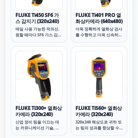
연하게 편안한 자세로 들고
스마트 렌즈로 아주 작은
서 접근하기 어려운 대상을
크기부터 큰 크기에 이르는
어느 각도에서든 촬영할 수
대상을 보다 유연하게 시각
FLUKE Ti450 SF6 가
FLUKE Ti401 PRO 열
있습니다. 자산 태깅, 스트
화할 수 있습니다(교정 불
스 감지기 (320x240)
화상카메라 (640x480)
리밍 적외선 데이터, 추세
필요, 2x 및 4x 망원 렌즈,
매일 사용 가능한 적외선.
더욱 정확하게 열화상 검사
분석, 카메라 원격 작동 기
광각 렌즈 및 접사 렌즈 호
원할 때마다 SF6 가스 감
를 수행하고 더욱 신속하게
능을 제공하는 소프트웨어
환). · MultiSharp™
지. 최첨단 SF6 감지 기능
결과를 얻으십시오.
를 통한 분석 및 보고서의
Focus를 사용해 시야각 전
제공하는 최고 성능의 적외
640x480 해상도의 Fluke
이점을 활용하십시오.
체에 걸쳐 초점을 맞춘 또
선 카메라로 효율성을 높이
Ti401 PRO는 기대에 부응
렷하고 정확한 이미지를 캡
고 비용을 절약합니다. 하
하는 Fluke 특유의 견고성
처합니다. · 즉시 지정한 대
나의 도구로 두 가지 핵심
과 편의성, 날카롭고 선명
상의 정초점 이미지를 얻을
기능을 수행할 수 있습니
한 이미지와 더욱 정확해진
수 있습니다.
다. 무엇보다도, 경제적인
온도 측정 기능을 제공합니
LaserSharp® Auto
비용으로 비싼 임대 비용을
다. 인기 있는 피스톨 그립
Focus는 기본 장착된 레이
지불하거나 고임금 계약자
형 디자인 덕분에 한 손으
저 거리 측정기를 사용하여
를 고용할 필요 없이 언제
로도 사용 가능합니다. 3.5
지정된 대상과의 거리를 계
어디서나 열화상 및 가스
인치(가로 방향) LCD 화면
산하여 표시합니다. · 여러
검사를 수행할 수 있습니
으로 어떤 문제도 놓치지
이미지를 캡처하고 결합하
FLUKE Ti300+ 열화상
FLUKE TiS60+ 열화상
다.하나로 통합된 2개의 도
마십시오. Fluke Connect
여 1280 x 960 이미지를 생
카메라 (320x240)
카메라 (320x240)
구. 착한 가격으로 구매 가
데스크톱 소프트웨어로 열
성하는 SuperResolution
산업 정비 팀을 이끄는 데
320x240 해상도로 귀하 또
능.
화상 데이터를 스트리밍하
으로 픽셀 데이터를 4배 더
는 커뮤니케이션 기술, 산
는 팀의 성과를 향상할 수
고 카메라를 원격 조종하십
확보하십시오. · 카메라의
업 지식 및 기술 전문성의
있습니다. TIS60+로 촬영
시오.
이미지를 Fluke