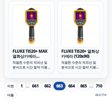
고유한 조합이 필요합니다.
한 적외선 이미지는 멀리
Connect® 시스템으로 직
표준 작업 및 예방적 유지
떨어진 곳에서 더 작은 온
접 무선으로 동기화하고 자
관리 프로그램의 구현은 비
도 차를 캡처합니다. 열화
산 기록 또는 작업 과정에
즈니스에 있어 단순히 좋기
상 영상을 처음 접했거나
연결할 수 있으므로 시간이
만 한 것이 아니라 안전과
다양한 수준의 열화상 영상
절약됩니다. · IR-
공장을 효율적으로 가동하
경험이 있는 팀에서 카메라
PhotoNotes™와 음성 주
는 공통의 목표에 맞춰 팀
를 사용 중인 경우
석이라는 두 가지 유용한
을 조율할 수도 있습니다.
TIS60+는 고정 초점을 제
기능 덕분에 현장에서 기록
적합한 도구를 선택하면 이
공하며 고품질 이미지를 추
할 필요가 적어집니다.
러한 유형의 프로그램 성공
가로 캡처할 수 있습니다.
에 엄청난 차이를 가져올
FLUKE TiS20+ MAX
FLUKE TiS20+ 열화상
수 있습니다.
열화상카메라
카메라 (120x90)
(120x90)
적절한 수준의 적외선 및
적절한 수준의 적외선 및
분석으로 시간 절약 지붕
분석으로 시간 절약 지붕
위에서 난방, 환기 및 공조
위에서 난방, 환기 및 공조
검사를 하든, 공장에서 모
검사를 하든, 공장에서 모
터를 검사하든, 아니면 전
터를 검사하든, 아니면 전
1
…
661
662
663
664
665
…
710
이전
기 패널을 폐쇄하는 경우
기 패널을 폐쇄하는 경우
든, 여러분은 작업을 빠르
든, 여러분은 작업을 빠르
다음
663
/
710
게 수행할 수 있는 기능을
게 수행할 수 있는 기능을
갖춘 장비를 필요로 합니
갖춘 장비를 필요로 합니
다. Fluke TiS20+ 휴대용
다. Fluke TiS20+ 휴대용
열화상 카메라를 사용하면
열화상 카메라를 사용하면