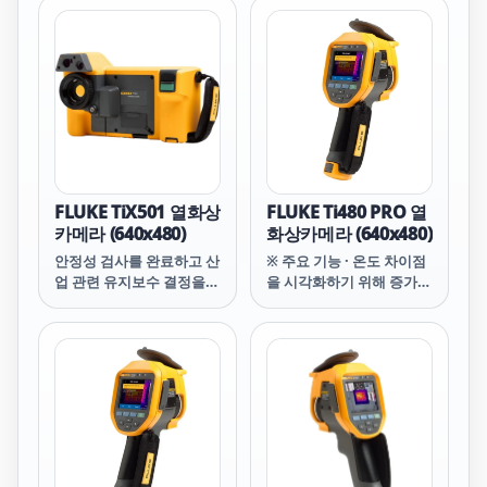
라입니다. 이제 사용자는
Fluke에서 기대할 수 있는
견고성과 편의성에 힘입어
더 정확하게 열화상 검사를
수행할 수 있으며 결과도
더욱 신속하게 얻을 수 있
습니다.
FLUKE TiX501 열화상
FLUKE Ti480 PRO 열
카메라 (640x480)
화상카메라 (640x480)
안정성 검사를 완료하고 산
※ 주요 기능 · 온도 차이점
업 관련 유지보수 결정을
을 시각화하기 위해 증가된
내리고 건물 진단 테스트를
감도 · 더욱 선명해진 화면
실시하고 문제를 해결하는
상의 이미지로 문제를 보다
데 필요한 고화질 열화상
간편하게 시각화하고 진단
이미지를 캡처하십시오.
할 수 있습니다(다중 사각
240도 회전하는 접이식 화
형 마커 및 9색 팔레트). ·
면으로 비좁고 닿기 힘든
더욱 직관적인 시각적 인터
장소에서도 쉽게 작업하십
페이스, 사용자 테스트를
시오. 이러한 인체공학적
거친 향상된 터치 스크린
디자인 덕분에 카메라를 유
인터페이스 · 교환 가능한