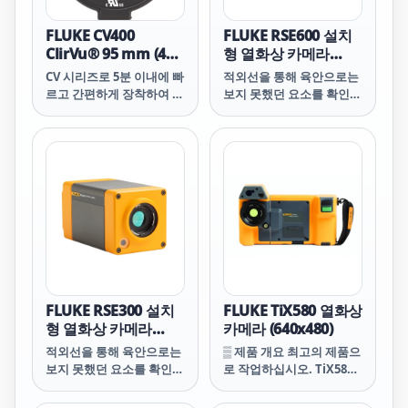
FLUKE CV400
FLUKE RSE600 설치
ClirVu® 95 mm (4
형 열화상 카메라
in) Infrared
(640x480,
CV 시리즈로 5분 이내에 빠
적외선을 통해 육안으로는
Window
-10~1200℃)
르고 간편하게 장착하여 시
보지 못했던 요소를 확인해
간을 절약해 보십시오.
야 할 때가 있습니다.
FLUKE RSE300 설치
FLUKE TiX580 열화상
형 열화상 카메라
카메라 (640x480)
(320x240,
적외선을 통해 육안으로는
▒ 제품 개요 최고의 제품으
-10~1200℃)
보지 못했던 요소를 확인해
로 작업하십시오. TiX580
야 할 때가 있습니다.
은 견고하고 우수하게 설계
된 640 x 480 열화상 카메