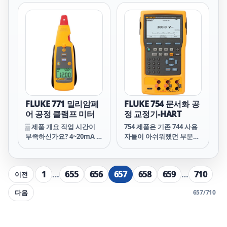
지 않고 시간을 절약해 보
지 않고 시간을 절약해 보
십시오.
십시오.
FLUKE 771 밀리암페
FLUKE 754 문서화 공
어 공정 클램프 미터
정 교정기-HART
▒ 제품 개요 작업 시간이
754 제품은 기존 744 사용
부족하신가요? 4~20mA 신
자들이 아쉬워했던 부분을
호 측정 시 루프를 해체하
보강하고 추가 기능을 포함
지 않고 시간을 절약해 보
했습니다! HART 통신 성능
십시오.
을 포함하여 통합 통신 교
1
…
655
656
657
658
659
…
710
이전
정기로 태어났습니다. 견고
하고 안정적인 이 도구는
다음
657
/
710
HART 및 기타 기기를 교정
하고 유지보수하며 발생한
문제를 해결하는 데 이상적
입니다. 견고한 휴대장치인