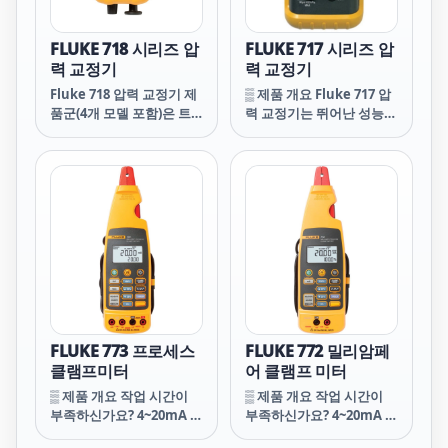
내부 압력 센서를 사용하여
전체 범위의 0.05%까지 압
력 측정 8개의 안전 기능이
FLUKE 718 시리즈 압
FLUKE 717 시리즈 압
있는 Fluke 700PEx 압력
력 교정기
력 교정기
모듈을 사용하여 200bar까
Fluke 718 압력 교정기 제
▒ 제품 개요 Fluke 717 압
지 압력 측정 선택 가
품군(4개 모델 포함)은 트
력 교정기는 뛰어난 성능,
랜스미터, 게이지 및 스위
내구성 및 안정성을 제공합
치에 적합한 종합적인 압력
니다. 이 교정기는 가볍고
교정 솔루션을 제공합니다.
컴팩트하며 운반하기 쉽습
이 컴팩트한 압력 교정 솔
니다. 다기능 Fluke 740 시
루션은 크기가 동종 기기의
리즈 문서화 공정 교정기와
약 1/3이며 중량은 1kg(2파
유사하게 푸시 버튼 인터페
운드)에 불과합니다. 세척
이스가 있어 사용하기 쉽습
하기 쉬운 독창적인 펌프는
니다. EMI에 영향을 받지
펌프 손상을 방지하며 현장
않고 방진 및 튐 방지 성능
에서도 분해 없이 펌프를
을 갖추고 있으며 분리형
정비할 수 있도록 해줍니
배터리 도어가 있어 배터리
다.
를 빠르게 교체할 수 있습
FLUKE 773 프로세스
FLUKE 772 밀리암페
니다.
클램프미터
어 클램프 미터
▒ 제품 개요 작업 시간이
▒ 제품 개요 작업 시간이
부족하신가요? 4~20mA 신
부족하신가요? 4~20mA 신
호 측정 시 루프를 해체하
호 측정 시 루프를 해체하