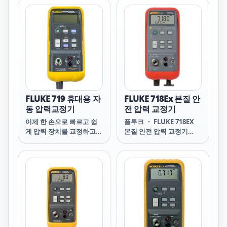
로, 두 개의 절연 압력 센서
밀 트랜스미터, 압력 스위
가 장착되어 있어 정압과
치 및 압력 게이지를 교정
차압을 하나의 도구로 동시
할 수 있는 더욱 이상적인
에 측정할 수 있습니다.
테스트 도구입니다.
FLUKE 719 휴대용 자
FLUKE 718Ex 본질 안
동 압력교정기
전 압력 교정기
이제 한 손으로 빠르고 쉽
플루크 ・ FLUKE 718EX
게 압력 장치를 교정하고
본질 안전 압력 교정기
테스트하여 소중한 시간을
718EX Intrinsically Safe
절약할 수 있습니다. 혁신
Pressure Calibrator 상
적인 전기 펌프가 내장된
품상세정보 ▒ 주요 기능
Fluke 719 전기 압력 교정
Fluke 718Ex의 특징 ATEX
기는 손가락 끝으로 압력을
II 1G Ex ia IIC T4 준수 미
교정할 수 있는 기능을 제
세 조정 버니어 및 블리드
공합니다.
밸브와 함께 압력/진공 핸
드 펌프 내장 30, 100 및
300psi(2, 7 및 20bar) 범위