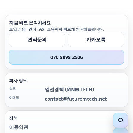
754 교정기 하나면 압력,
온도 및 전기 신호의 소싱,
시뮬레이션 및 측정 같은
여러 기능을 모두 수행할
지금 바로 문의하세요
수 있습니다. 향상된 스크
도입 상담 · 견적 · AS · 교육까지 빠르게 안내해드립니다.
린 그래픽, 보다 긴 수명의
Li-on 배터리, USB 포트 및
견적문의
카카오톡
새로운 액세서리의 완벽한
패키지로 사용자의 마음을
사로잡습니다. 754은 교정
070-8098-2506
작업을 자동화하고 데이터
를 기록하여 문서화합니다.
따라서 ISO 9000, FDA,
EPA 및 OSHA 규정 등 까다
회사 정보
로운 표준을 충족할 수 있
도록 도와줍니다.
상호
엠엔엠텍
(
MNM TECH
)
이메일
contact@futuremtech.net
정책
이용약관