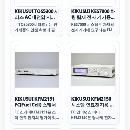
KIKUSUI TOS5300 시
KIKUSUI KES7000 차
리즈 AC 내전압 시험
량 탑재 전자 기기용
기
EMC 시험 시스템
「TOS5300시리즈」는 전
KES7000 시스템은 차재용
기제품의 안전 확보에 필요
전자기기에 요구되는 EMC
하다고 하는 4가지의 시험
시험의 하나인 국제규격
중에서 내전압 시험, 절연
ISO7637에 대응한 전도성
저항 시험을 하기 위한 시
이뮤니티시험 시스템입니
험기입니다. 출력은
다.이 시스템은 과도 서지
5kV/100mA(AC),
시험기KES7700 시리즈, 전
6kV/10mA(DC)이며, IEC,
원 변동 시험기 KES7400
EN, UL, VDE, JIS 등 각국
시리즈 및 KES7000 시스템
의 안전규격 및 전기용품
용 어플리케이션 소프트웨
안전법의 요구사항에 기인
어 KES7100의 3개의 요소
한 전자기기, 전자부품의
로부터 구성되어 있습니다.
내전압/절연저항 시험이
또한, JASO 규격이나 자동
가능합니다. 또한 신개발의
차 메이커 각사가 요구하는
KIKUSUI KFM2151
KIKUSUI KFM2150
스위칭 앰프를 채용함으로
개별 시험항목에 대해서도
FC(Fuel Cell) 스캐너
시스템 연료전지용 임
서 시험 전압의 안정성을
옵션이나 특별 주문에 의해
피던스 측정 시스템
FC 스캐너KFM2151은 스
FC 임피던스 미터
향상시켰습니다. AC라인
대응이 가능한 제품 구성으
택 연료 전지의 평가에 있
KFM2150은 당사제 전자
전압이나 주파수가 변화해
로 되어 있습니다.
어서 각 셀의 모니터가 필
부하장치PLZ-4W 시리즈
도 출력전압을 일정하게 유
수라고 하는 요구에 대답한
와의 조합에 의해 연료 전
지할 수 있기 때문에 전원