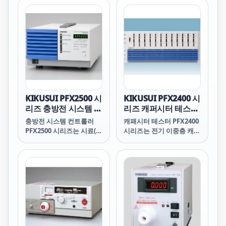
32ch의 스캐너입니다.여
지의 출력 용량에 맞춘 임
환경이 불안정한 지역에서
러가지 사이즈의 스택에 대
피던스 측정시스템을 구성
도 안정된 시험을 할 수 있
응할 수 있도록 병렬 접속
할 수 있습니다.단 셀의 연
습니다. 다양한 테스트 요
으로 160ch까지 대응 가능
료 전지에는 0V 입력 대응
구에 대응할 수 있는 기능
합니다.배선의 번거로움을
의 전자 부하장치로 구성된
장비도 충실합니다. 조작
해소하는 수단으로서 한번
시스템에서 대응합니다.교
성・확실성・안전성을 철
각 셀에 배선한 후에는 다
류 임피던스법에 의한 임피
저히 한 저렴한 새로운 스
시 다시 배전하지 않고 임
던스 측정과 전류 차단법에
탠다드 모델입니다.
의의 셀의 전압, 임피던스
의한 IR 측정이 가능합니
를 측정할 수 있도록 ch의
다.부속 어플리케이션 소프
KIKUSUI PFX2500 시
KIKUSUI PFX2400 시
할당 단자를 변경할 수 있
트웨어에서 I-V 특성, 정전
리즈 충방전 시스템 컨
리즈 캐퍼시터 테스터
는 기능을 가지고 있습니
류 특성, 교류 임피던스법
트롤러
(전기 이중층 캐패시
충방전 시스템 컨트롤러
캐패시터 테스터 PFX2400
다.전압 모니터 기능으로서
에 의한 콜콜 플롯, 전류 차
터 시험용)
PFX2500 시리즈는 시료(2
시리즈는 전기 이중층 캐패
실용상 충분한 32ch/초의
단법의 각 데이터 취득이
차전지 등의 축전소자)의
시터 전용 방전 시험기입니
스캔 스피드를 가지고 있습
가능합니다.또한 그러한 각
특성을 평가하기 위해서 당
다. 전압 정격은 단일 셀을
니다.
시험을 지정한 순으로 실행
사제의 직류전원, 전자부하
대상으로 5V. 5A/12ch,
하는 시퀀스 기능도 탑재하
장치와 조합, 배터리 등의
35A/4ch, 70A/2ch,
고 있습니다.
충방전 전압/전류를 고정
140A/1ch 4 모델을 라인
밀도로 측정하는, 충방전
업. 최근 전기 이중층 커패
제어전용 컨트롤러입니다.
시터는 대용량화에 의해 하
직류전원, 전자부하장치의
이브리드 전기 자동차 엔진
조합에 의해서 고성능, 대
시동시 전력 원이나 가속시