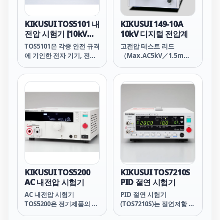
용량, 폭 넓은 정격의 평가
의 도움으로 이용되고 있으
시험에 대한 대응도 가능합
며, 자동차의 연비 향상과
니다.
배기의 질을 높이는 등 새
KIKUSUI TOS5101 내
KIKUSUI 149-10A
로운 에너지의 하나로 보급
전압 시험기 [10kV
10kV 디지털 전압계
이 기대되고 있습니다. 캐
AC_DC]
TOS5101은 각종 안전 규격
고전압 테스트 리드
패시터 테스터 PFX2400 시
에 기인한 전자 기기, 전자
（Max.AC5kV／1.5m
리즈는 전기 이중층 캐패시
부품 등의 내전압시험을 행
149-10A、RL01-
터의 보급 과제이다 "축전
하기 위한 전용 시험기입니
TOS,TOS7000시리즈）
기술"과 "전원 관리 (에너
다.출력전압은 AC·DC 모두
지 최적화)"에 관한 더 높은
10kV까지 출력할 수 있습
수준의 전문적인 시험 요구
니다.
에 부응합니다.
KIKUSUI TOS5200
KIKUSUI TOS7210S
AC 내전압 시험기
PID 절연 시험기
AC 내전압 시험기
PID 절연 시험기
TOS5200은 전기제품의 안
(TOS7210S)는 절연저항 시
전 확보에 필요한 네 가지
험기(TOS7200)를 베이스