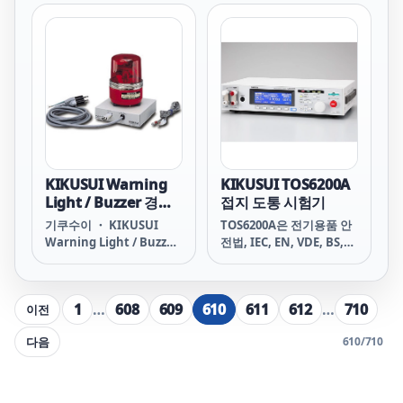
시험 중에서 내전압 시험을
로 태양전지 모듈의
하기 위한 시험기입니다.
PID(Potential Induced
출력은 5kV/100mA(AC)
Degradation) 현상 평가
로, IEC, EN, UL, VDE, JIS
를 정확하고 효율적으로 실
등 각국의 안전 규격 및 전
행할 수 있도록 설계된 시
기용품 안전법의 요구사항
험기입니다.
에 기초한 전자 기기, 전자
부품의 내전압 시험이 가능
합니다. 또한, 새로 개발된
스위칭 앰프를 도입함으로
써 시험 전압의 안전성을
KIKUSUI Warning
KIKUSUI TOS6200A
향상.
Light / Buzzer 경고
접지 도통 시험기
등 장치, 버저 장치
기쿠수이 ・ KIKUSUI
TOS6200A은 전기용품 안
Warning Light / Buzzer
전법, IEC, EN, VDE, BS,
경고등 장치, 버저 장치
UL, JIS 등의 안전 규격중의
TOS6200A Warning
클래스I 기기에 요구되는
Light / Buzzer 라인 업 모
접지 도통시험을 실시하기
1
…
608
609
610
611
612
…
710
이전
델 사양 PL01-TOS
위한 시험기입니다.신개발
TOS5000A, TOS8870A용
의 고효율 전원에 의해
다음
610
/
710
경고등 장치 PL02-TOS 경
150VA의 높은 출력 을 달성
고등 장치（TOS9200、
해 소형 경량을 실현했습니
TOS9201、TOS93XX용）
다.정전류 방식을 채용함으
카탈로그, 매뉴얼 바로가기
로서 피시험물의 저항값 변