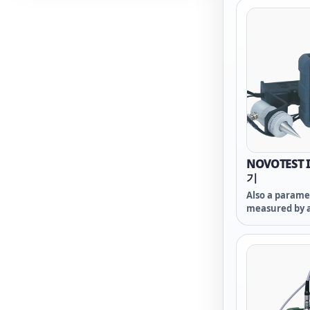
HPC71A HPC7
owon HPC71 
HPC71
NOVOTEST
기
Also a parame
measured by a
method (throu
In the presen
known density,
calibrate the 
available mat
quickly evalu
without destr