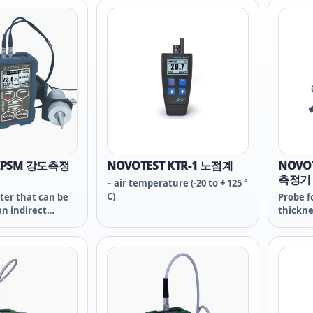
1 HPC71owon
HPC71A HPC71 HPC71owon
HPC71A
HPC71 오원 오원
owon HPC71 HPC71 오원 오원
owon H
HPC71
HPC71
 IPSM 강도측정
NOVOTEST KTR-1 노점계
NOVO
측정기
– air temperature (-20 to + 125 °
C)
ter that can be
Probe f
n indirect
thickne
gh ultrasound).
and oth
ce of samples of
on non-
 it is possible to
Recomm
device for the
main pr
erial, and then
thickne
ate the density
on non-
oying, weighing,
Mainly 