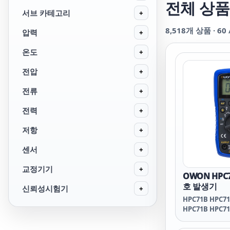
전체 상품
서브 카테고리
+
8,518
개 상품 ·
60
압력
+
온도
+
전압
+
전류
+
전력
+
저항
+
센서
+
교정기기
+
OWON HPC
호 발생기
신뢰성시험기
+
HPC71B HPC7
HPC71B HPC
HPC71B HPC7
owon HPC71A