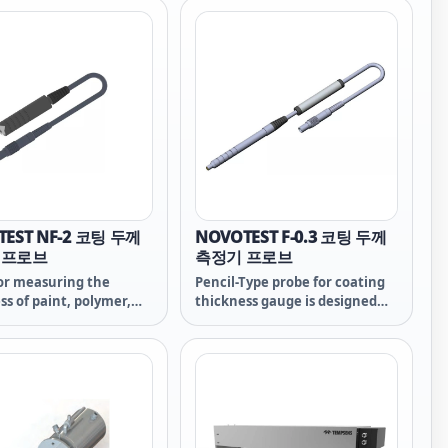
 HPC71 HPC71owon
Gauge NOVOTEST SP-1M is
PC71 HPC71 오원 오원
designed for profile measuring
on either flat or curved
surfaces. Also it can be used
for measurements of surface
roughness (Rz), after abrasive
blasting pre-painting work.
Conv
TEST NF-2 코팅 두께
NOVOTEST F-0.3 코팅 두께
 프로브
측정기 프로브
or measuring the
Pencil-Type probe for coating
ss of paint, polymer,
thickness gauge is designed
er dielectric coatings
for precise measuring the
magnetic substrates.
thickness of electroplated
ended application:
(zinc, chrome) and dielectric
obe for measuring the
(lacquer, paint, polymers, etc.)
ss of dielectric coatings
non-magnetic coatings on
magnetic substrates.
small steel parts. This probe
paint coatings, polymer
provides high accuracy even