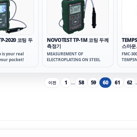
pulations with
materia
ect.
and mas
TP-2020 코팅 두
NOVOTEST TP-1M 코팅 두께
TEMPS
측정기
스마운
is your real
MEASUREMENT OF
FMC-30
your pocket!
ELECTROPLATING ON STEEL
TEMPSN
센스 템센스
프센스 템
100 FM
1
…
58
59
60
61
62
이전
TEMPSN
센스 템센스
프센스 템
FMC 30
FMC 30
FMC 3
스 FMC 3
TEMPSE
FMC 10
FMC 1