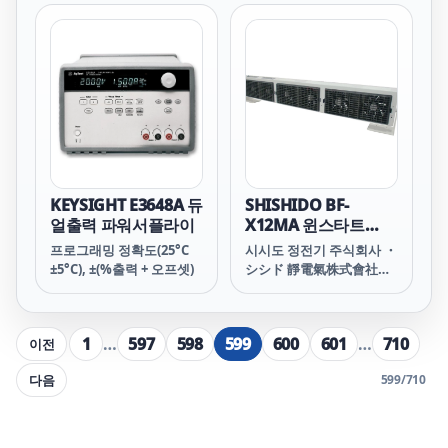
KEYSIGHT E3648A 듀
SHISHIDO BF-
얼출력 파워서플라이
X12MA 윈스타트
HDC-AC 이온 블로워
프로그래밍 정확도(25°C
시시도 정전기 주식회사 ・
±5°C), ±(%출력 + 오프셋)
シシド 靜電氣株式會社
（SSD） ・ SHISHIDO
ELECTROSTATIC, LTD
1
…
597
598
599
600
601
…
710
이전
다음
599
/
710