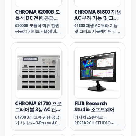
CHROMA 62000B 모
CHROMA 61800 재생
듈식 DC 전원 공급기
AC 부하 기능 및 그리
시리즈
드 시뮬레이터 시리즈
62000B 모듈식 직류 전원
61800 재생 AC 부하 기능
공급기 시리즈 – Modular
및 그리드 시뮬레이터 시리
DC Power Supply Series
즈 – Regenerative AC
Load Function & Grid
Simulator Series
CHROMA 61700 프로
FLIR Research
그래머블 3상 AC 전원
Studio 소프트웨어
공급기 시리즈
61700 3상 교류 전원 공급
리서치 스튜디오 ·
기 시리즈 – 3-Phase AC
RESEARCH STUDIO – 스
Power Source Series
트리밍, 기록, 분석 소프트
웨어 · Streaming,