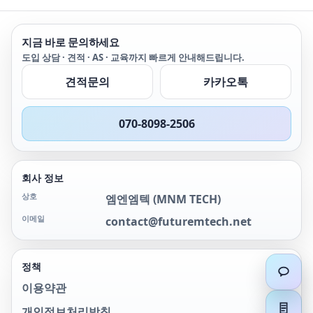
to offer performance
활용이 증가함에 따라 안전
and reliability over a
하고 효율적인 가스 관리를
wide temperature
가능하게 하는 압력 측정
지금 바로 문의하세요
range suitable for use
장비에 대한 수요가 증가하
도입 상담 · 견적 · AS · 교육까지 빠르게 안내해드립니다.
in all levels of
고 있으며, 이에 적합한 기
motorsport.
술에 대한 요구도 커지고
견적문의
카카오톡
있습니다. 수소는 압력 측
정 기술의 성능에 부정적인
영향을 미쳐 수소 취성 또
070-8098-2506
는 침투를 통해 안정성과
정확성을 저하시킬 수 있습
니다.
회사 정보
상호
엠엔엠텍
(
MNM TECH
)
이메일
contact@futuremtech.net
정책
이용약관
개인정보처리방침