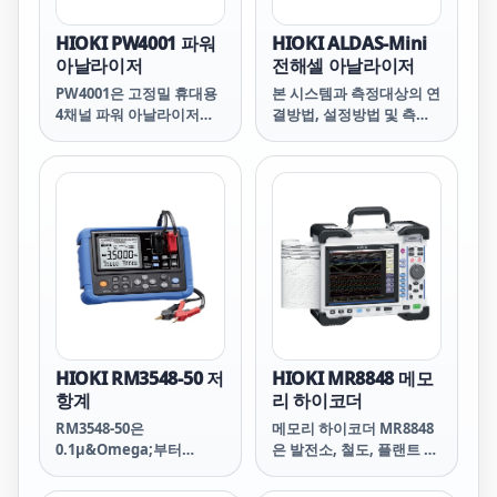
HIOKI PW4001 파워
HIOKI ALDAS-Mini
아날라이저
전해셀 아날라이저
PW4001은 고정밀 휴대용
본 시스템과 측정대상의 연
4채널 파워 아날라이저입
결방법, 설정방법 및 측정
니다. HIOKI 사상 최고 수
예를 소개합니다.
준인 DC 정확도 ±0.04%를
실현했으며, 측정 대역은
DC부터 600kHz까지 지원
합니다.
HIOKI RM3548-50 저
HIOKI MR8848 메모
항계
리 하이코더
RM3548-50은
메모리 하이코더 MR8848
0.1µ&Omega;부터
은 발전소, 철도, 플랜트 공
3.5M&Omega;까지 측정
장 등 과도 현상을 측정하
가능한 휴대용 저항계입니
는 현장에서 사용되는 기록