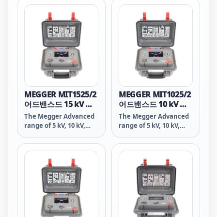
다. EV의 유지 보수나 항공
계입니다. 열악한 조건에서
기의 오버홀, 모터의 검사
의 낙하 시험과 진동 시험
등 폭넓은 용도에서 간단
을 통과한 견고한 하우징
조작으로 고정밀 측정을 실
설계. 인버터의 전압 및 전
현합니다.
류 파형을 포착하는 고속
샘플링과 이벤트 전체를 저
장하는 대용량 메모리, 그
리고 여러 신호의 상관관계
를 확인할 수 있는 다중 채
널 측정으로 중요한 파형을
MEGGER MIT1525/2
MEGGER MIT1025/2
놓치지 않습니다.
어드밴스드 15 kV 절
어드밴스드 10 kV 절
연저항테스터
연저항테스터
The Megger Advanced
The Megger Advanced
range of 5 kV, 10 kV,
range of 5 kV, 10 kV,
and 15 kV insulation
and 15 kV insulation
resistance testers is
resistance testers is
ideal for engineers and
ideal for engineers and
technicians
technicians
performing insulation
performing insulation
testing on
testing on
transformers, motors,
transformers, motors,
switchgear, and cables
switchgear, and cables
in environments up to
in environments up to