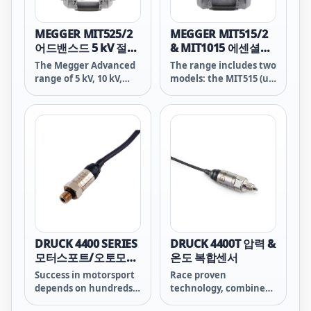
230 kV. These
230 kV. These
instruments support
instruments support
IR, DAR, PI, DD, SV,
IR, DAR, PI, DD, SV,
MEGGER MIT525/2
MEGGER MIT515/2
ramp, and PDC (with
ramp, and PDC (with
어드밴스드 5 kV 절연
& MIT1015 에센셜
software), providing
software), providing
저항테스터
5kV 및 10kV 절연 저
The Megger Advanced
The range includes two
the diagnostic depth
the diagnostic depth
항 측정기
range of 5 kV, 10 kV,
models: the MIT515 (up
needed for condition
needed for condition
and 15 kV insulation
to 5 kV) and MIT1015
assessment and
assessment and
resistance testers is
(up to 10 kV), both
maintenance
maintenance
ideal for engineers and
supporting insulation
planning.
planning.
technicians
resistance, dielectric
performing insulation
absorption ratio (DAR),
testing on
and polarisation index
transformers, motors,
(PI) testing. Megger’s
switchgear, and cables
PI Predictor™ reduces
in environments up to
PI test duration by up
230 kV. These
to 50%, boosting
instruments support
productivity when
IR, DAR, PI, DD, SV,
testing multiple
DRUCK 4400 SERIES
DRUCK 4400T 압력 &
ramp, and PDC (with
phases.
모터스포트/오토모티
온도 복합센서
software), providing
브 압력 트랜스듀서
Success in motorsport
Race proven
the diagnostic depth
depends on hundreds
technology, combined
needed for condition
of components
to perform
assessment and