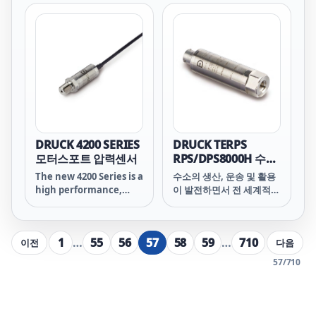
working together
maintenance
under extreme
planning.
conditions, and Druck
continues to develop
pressure transducers
that give the ultimate
performance. Druck
motorsport sensors
have become a world
leading product line
used in Formula 1,
DRUCK 4200 SERIES
DRUCK TERPS
World Rally
모터스포트 압력센서
RPS/DPS8000H 수소
Championship and the
중심 고정밀 공진 압력
The new 4200 Series is a
수소의 생산, 운송 및 활용
Indy Racing League,
센서
high performance,
이 발전하면서 전 세계적으
amongst others.
robust pressure
로 수소를 해결책으로 삼는
measurement device.
경향이 증가하고 있습니다.
It combines the best
수소는 에너지 전환의 핵심
1
…
55
56
57
58
59
…
710
이전
다음
mechanical properties
요소로 취급되고 있으며,
of micromachined
탄소 중립 미래를 실현하기
57
/
710
silicon in a fully welded
위한 중요한 단계가 될 것
stainless steel 316L
입니다. 그러나 수소는 고
body leveraging digital
유한 엔지니어링 과제를 안
processing technology
고 있습니다. 수소 가스의