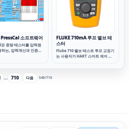
대나 PRT, 서미스터 등을
은 어려운 일이 아닙니다.
 PressCal 소프트웨어
FLUKE 710mA 루프 밸브 테
스터
Cal은 중량 테스터를 압력원
용하는, 압력계산과 인증서
Fluke 710 밸브 테스트 루프 교정기
위한 메뉴구동형의 소프트
는 사용자가 HART 스마트 제어 밸
로그램입니다. 이 소프트웨
브를 빠르고 쉽게 테스트할 수 있도
다 신속,용이,정확한 교정을
록 설계했습니다. 테스트 절차가 내
연한 작업툴로서 개발되었
장되어 있고 사용자 인터페이스가
1
…
710
다음
PressCal은 사용자들이 중
549
/
710
직관적인 710에서는 사용자가 빠르
의 성능개선을 위해 모든
고 쉽게 밸브 테스트를 수행할 수 있
정(구역 중력, 압력헤드,
으며, 밸브 테스트 신속 점검 결과에
 을 적용할 수 있도록 합니
서 제공되는 일목요연한 진단을 통
음 교정 상세정보가 저장 그리
해 이전보다 빠르게 유지관리 결정
 교정인증서에 자동적으로
을 내릴 수 있습니다. 밸브 상태 신
다.
속 점검 결과를 통해 밸브의 작동 조
건이 양호, 경계 또는 불량인지 알
수 있으므로 추가 유지관리가 필요
한지를 빠르게 결정할 수 있습니다.