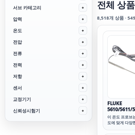
전체 상품
서브 카테고리
+
8,518
개 상품 ·
54
압력
+
온도
+
전압
+
전류
+
전력
+
저항
+
센서
+
교정기기
+
FLUKE
5610/5611/
신뢰성시험기
+
스터 프로브
이 온도 프로브
도에 맞게 다양한
선택하실 수 있
Sheath 온도