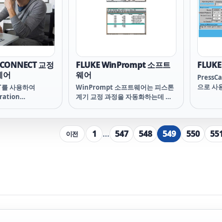
저항 브릿지의 개선
부터 열전
휘합니다.
읽는 일
/CONNECT 교정
FLUKE WinPrompt 소프트
FLUKE
웨어
웨어
Press
으로 사
CT를 사용하여
WinPrompt 소프트웨어는 피스톤
생성을 
ration
계기 교정 과정을 자동화하는데 사
웨어 프
 Software를 워크
용됩니다. WinPrompt는 원하는
어는 보
세요
압력을 생성하는데 필요한 질량 부
위한 유
하를 사용자에게 알려주는데 필요
1
…
547
548
549
550
55
이전
습니다. 
한 모든 계산을 수행합니다
량테스터
필요한 교
온도 등)
다. 다
고/또는
내장됩니