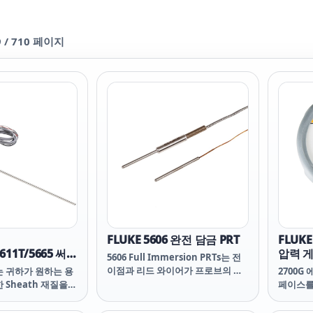
9
/
710
페이지
FLUKE 5606 완전 담금 PRT
FLUKE
5611T/5665 써미
압력 
5606 Full Immersion PRTs는 전
이점과 리드 와이어가 프로브의 전
는 귀하가 원하는 용
2700G
체 작동 범위를 커버할 수 있는 온도
 Sheath 재질을
페이스를
에 견디어야 하는 극한 환경에서 작
습니다. 금속
값, 제동
동할 수 있도록 설계 되었습니다.
 프로브와 더불어 더욱
성하고 