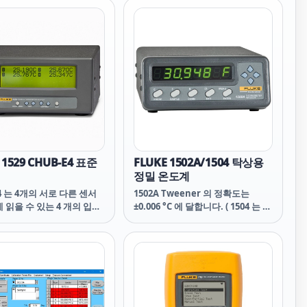
며, 남은 배터리 수명을 확인
습니다. H2O, kPa, MPa
 단위의 bar를 포함하여 21가
한 표준 엔지니어링 단위에
할 수 있으며, 관리자 메뉴를
 한 가지 사용자 정의 엔지
단위를 설정할 수 있습니다.
메뉴에서 이러한 각 기능을
 못하도록 잠가 잘못된 측
연에 방지할 수도 있습니다.
 1529 CHUB-E4 표준
FLUKE 1502A/1504 탁상용
정밀 온도계
E4 는 4개의 서로 다른 센서
1502A Tweener 의 정확도는
 읽을 수 있는 4 개의 입력
±0.006 °C 에 달합니다. ( 1504 는 더
제공 하며 이 입력채널들은
욱 정확한 ±0.002 °C 입니다.) 이에
 원하는 3종류의 다른 방식
더불어 100&Omega;,
성하여 사용 할 수 있습니다.
25&Omega;, 10&Omega; 프로브
력으로 4 채널, PRT/서미
를 측정 하여 전체 범위에서 0.001
력으로 4 채널 혹은 각각에
°C의 해상도 를 가지며 동급 최소형
채널씩 선택할 수 있습니다.
입니다. 완전 휴대 작업을 위한 배터
계를 이용하여 같은 장치로
리 팩도 선택할 수 있습니다.