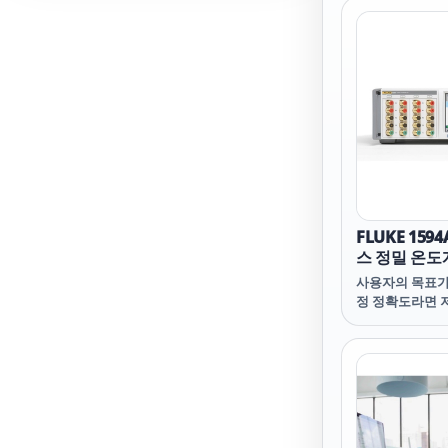
작은 팁으로 금속
가 닿지 못하는 
유연한 PTFE 
서미스터도 제공
FLUKE 159
스 정밀 온도
사용자의 목표가
정 정확도라면 저항
측정할 가능성이
인 온도측정 비율 (0
한 1595A의 측
이상입니다. 1에 
~ 1.05) 에서 
확도는 0.06 p
하기 편리하고 