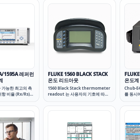
("Immersions"은 이 경우 주변 온
 Sheath 서미스터
수 있으
도 이외의 온도에 노출되는 것을 의
곳도 측정할 수 있는
할 수도 있
미하며, 반드시 PRT 및 해당 구성 요
캡슐형 및 실리콘 코팅
및 psi
소가 노출되는 매체를 가리키지는
합니다.
지 다양
않습니다.)
서 선택
사용하여
니어링 
관리자 
사용하지
정을 미
4A/1595A 레퍼런
FLUKE 1560 BLACK STACK
FLUKE
계
온도 리드아웃
온도계
 가능한 최고의 측
1560 Black Stack thermometer
Chub-
 비율 (Rx/Rs)을
readout 는 사용자의 기호에 따라
를 동시에
 높습니다. 대표적
제작될 수 있으며, 3가지 종류의 방
채널을 
.25 ~ 4.0) 에 대
법으로 동작합니다.
사용자가
정정확도는 0.2 ppm
으로 구
근접한 비율 (0.95
열전대 입
1595A의 저항 비율 정
스터 입
pm입니다. 더욱 사용
대해 2 
더욱 향상된 장치를
이 온도