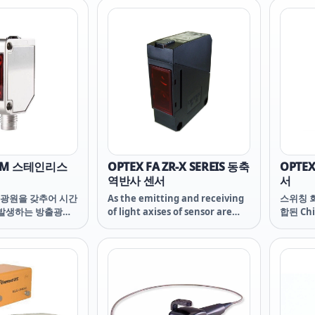
 its use on high
ion lines
 Z-M 스테인리스
OPTEX FA ZR-X SEREIS 동축
OPTEX
역반사 센서
서
D 광원을 갖추어 시간
As the emitting and receiving
스위칭 
 발생하는 방출광의
of light axises of sensor are
합된 Chi
뿐 아니라 동급 최
designed on the coaxial
자체 개
거리를 갖는 투과형 센
structure, it provides stable
했습니다
세 입자에도 견딜 수
detection, eliminating
influence from directions of
sensor installation and
transfer flow of detection
objects.