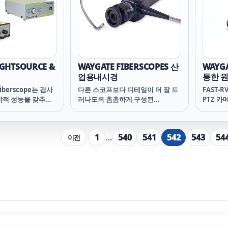
IGHTSOURCE &
WAYGATE FIBERSCOPES 산
WAYGA
업용내시경
통한 원
Fiberscope는 검사
다른 스코프보다 디테일이 더 잘 드
FAST-R
학적 성능을 갖추고
러나도록 촘촘하게 구성된
PTZ 카
검사 환경에 따라 광
7Micron 직경의 영상 섬유를 특징
검사 크
 중요합니다.
으로 하는 견고하고 고성능의 유연
검사가 가
한 섬유스코프를 Set로 제공합니다.
업자가 
1
…
540
541
542
543
54
이전
제품 구성 요소는 각각의 다양한 직
로봇을 
경, 길이 및 보기 옵션으로 제공되
사 방식
며, 다양한 원격 육안 검사 애플리케
한 검사
이션에 이상적입니다. 파이버스코
물이나 
프를 통해 터빈, 압축기, 파이프, 탱
활동성을
크, 기타 접근하기 어려운 장소의 깊
은 곳에서 밝고 선명한 이미지를 탐
지하는 데 뛰어난 성능을 자랑합니
다.