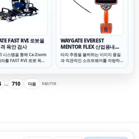
TE FAST RVI 로봇을
WAYGATE EVEREST
격 육안 검사
MENTOR FLEX 산업용내시
경
VI 시스템을 통해 Ca-Zoom
타의 추종을 불허하는 이미지 품질
메라를 FAST RVI 로봇 육안
과 직관적인 소프트웨어를 자랑하
롤러에 통합하여 원격 육안
는 Everest Mentor Flex
능합니다. FAST RVI는 작
VideoProbe는 뛰어난 휴대성과 사
직접 접근할 수 없는 영역을
용자가 편리하게 사용할 수 있는 포
4
…
710
다음
542
/
710
통해 접근하여, 기존 육안 검
터블한 디자인으로 설계되었습니
보다 더 효율적이고 광범위
다. 열악한 검사 현장에서도 견고한
가 가능하도록 도우며, 장애
내구성을 통한 원활한 검사가 가능
기타 방해요소에 대해서도
하며 광범위한 여러 분야의 산업현
 갖추고 있습니다.
장의 각각의 어플리케이션을 충족
할 수 있도록 디자인 되었습니다. 다
양한 기능을 탑재한 Everest
Mentor Flex VideoProbe는 프로
브가 어떤방향이든 자유자재로 만
곡이 가능하며, 고성능 LED 광원 출