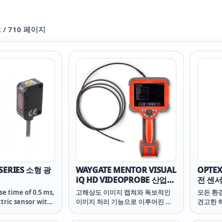
2
/
710
페이지
 SERIES 소형 광
WAYGATE MENTOR VISUAL
OPTEX
iQ HD VIDEOPROBE 산업용
전 센
내시경
e time of 0.5 ms,
고해상도 이미지 캡쳐와 독보적인
모든 환
tric sensor with
이미지 처리 기능으로 이루어진 정
견고한 
fier features a
밀광학의 조합.
IP67g
onse time. This
다.