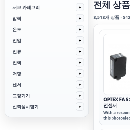
전체 상품
서브 카테고리
+
8,518
개 상품 ·
54
압력
+
온도
+
전압
+
전류
+
전력
+
저항
+
센서
+
교정기기
+
OPTEX FA S
전센서
신뢰성시험기
+
With a respons
this photoelec
built-in ampli
top level resp