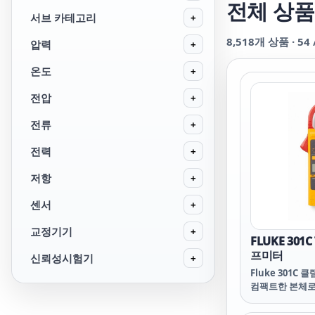
전체 상품
서브 카테고리
+
8,518
개 상품 ·
54
압력
+
온도
+
전압
+
전류
+
전력
+
저항
+
센서
+
교정기기
+
FLUKE 301C
프미터
신뢰성시험기
+
Fluke 301C
컴팩트한 본체로
수 있습니다. 가늘
은 조밀한 와이