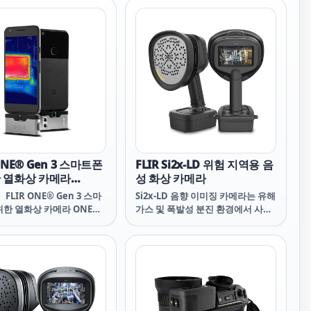
라 R&D 연구원에게 필요
도와주는 트루 열화상 기기.
한 테스트 리드를 제공합니
ONE® Gen 3 스마트폰
FLIR Si2x-LD 위험 지역용 음
한 열화상 카메라
성 화상 카메라
)
FLIR ONE® Gen 3 스마
Si2x-LD 음향 이미징 카메라는 유해
위한 열화상 카메라 ONE®
가스 및 폭발성 분진 환경에서 사용
Thermal Camera Smart
하도록 특별하게 설계되어, 독성 또
 MSX Image
는 가연성 가스 누출을 쉽게 줄여 시
ement Technology
설 내 압축 공기 또는 가스 누출과 관
en 3 FLIR ONE® Gen 3
련된 비용을 절감하고 안전성을 개
en 3 FLIR 플리어ONE®
선할 수 있습니다. 고급 분석 도구를
ONE® Gen 3 플리어 ONE
갖춘 Si2x-LD는 기계적 베어링 문제
LIR ONE Gen 3 ONE Gen
와 관련된 비용을 낮추기 위한 강력