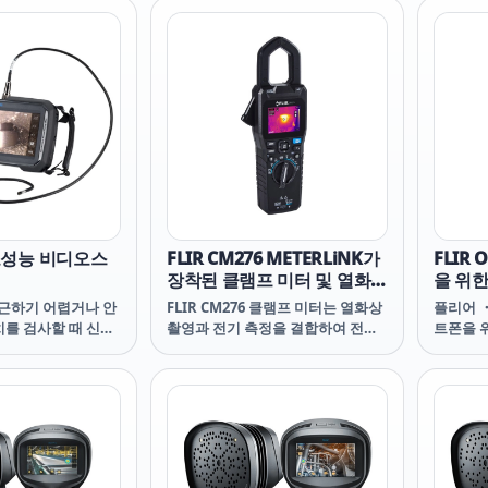
저항, 연속성(도통), 주파수(전압 및
luke 301C는 전
뿐만아니
전류), 커패시턴스 및 다이오드 등을
 연속성, 주파수(전압
한 다양
테스트합니다. Fluke 301B로 더 많
시턴스, 다이오드 등
다.
은 테스트 요구 사항을 처리할 수 있
 이를 통해 더 많은
습니다.
항을 처리할 수 있습
ms 기능을 사용하면
호와 같은 비선형 신
하게 테스트할 수 있
0 고성능 비디오스
FLIR CM276 METERLiNK가
FLIR 
장착된 클램프 미터 및 열화상
을 위
카메라 (160x120)
(80x60
 접근하기 어렵거나 안
FLIR CM276 클램프 미터는 열화상
플리어 ・ 
치를 검사할 때 신뢰
촬영과 전기 측정을 결합하여 전기
트폰을 
목적 전문 비디오스코
시스템, 태양 전지판, 펌프 및 모터
Gen 3 
 고유한 호환 방수
를 검사하고 문제를 해결합니다.
Phones
 프로브* 팁을 사용하
CM276은 IGM™(적외선 유도 측정)
Enhanc
유형의 검사에 유연성
을 통해 안전한 거리에서 열점과 과
ONE® G
션으로 160 × 120
부하 회로를 식별하는 신뢰할 수 있
ONE® G
2방향 및 4방향 굴절
는 방법을 제공합니다.
Gen 3 
25m 배관 스풀, HD
METERLiNK® 앱과의 호환성을 통
Gen 3 F