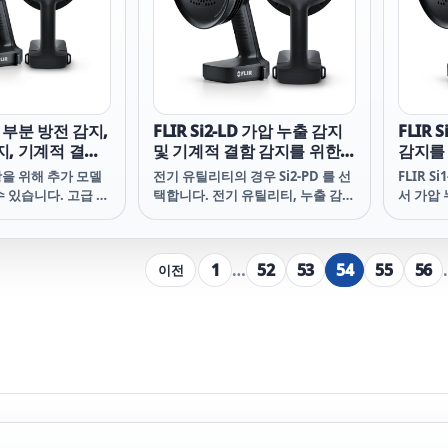
HD 카메라 프로브
해 판독값, 이미지, 비디오를 빠르고
3 FLIR
 이상의 VS80 비
효율적으로 캡처하여 분석, 추세 파
Gen 3
브를 사용하면 산
악, 공유할 수 있습니다.
 HVAC/R, 빌딩 및
야를 포함한 광범위
 수 있습니다. 좁은
 작은 구멍과 좁은
ro 부분 방전 감지,
FLIR Si2-LD 가압 누출 감지
FLIR 
이동하고 7인치 대형
지, 기계적 결함
및 기계적 결함 감지를 위한
감지를
스플레이에서 선명하
산업용 음향 이미
산업용 음향 이미징 카메라
징 카
지와 비디오를 볼 수
을 위해 추가 모델
전기 유틸리티의 경우 Si2-PD 를 선
FLIR 
 장치에서 FLIR
 있습니다. 고급 누
택합니다. 전기 유틸리티, 누출 감지
서 가압 
e 앱을 사용하여 VS80
적 결함 감지 애플리
및 기계적 결함 애플리케이션을 포
는 사용
지와 비디오를 보고,
i2-LD를 선택하거
함한 포괄적인 적용 범위를 보려면
라입니다
다운로드하고, 고객
티 애플리케이션을
Si2-Pro 를 선택하십시오. 아래 관련
이 카메
1
…
52
53
54
55
56
이전
게 공유할 수 있습니
를 선택하십시오. 아래
제품 섹션에서 해당 모델을 확인할
니어링 
에서 이러한 모델을
수 있습니다.
르게 공
항에 가장 적합한
설계되었
오.
심하게 
이로 제작
업 환경
적으로 
지를 생
지털 이
이되어 