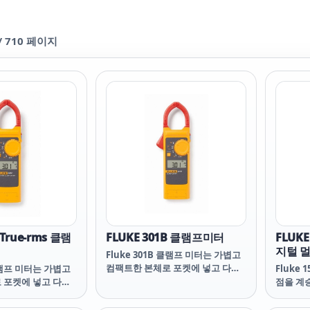
/
710
페이지
 True-rms 클램
FLUKE 301B 클램프미터
FLUKE
지털 
Fluke 301B 클램프 미터는 가볍고
컴팩트한 본체로 포켓에 넣고 다닐
 클램프 미터는 가볍고
Fluke 
수 있습니다. 가늘고 얇은 턱은 조밀
 포켓에 넣고 다닐
점을 계
한 와이어 사이를 쉽게 측정할 수 있
고 얇은 턱(Jaw)
하게 개
습니다. Fluke 301B는 전류, 전압,
어 사이를 쉽게 측정
아무 키