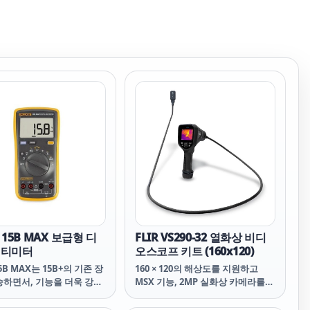
 15B MAX 보급형 디
FLIR VS290-32 열화상 비디
멀티미터
오스코프 키트 (160x120)
15B MAX는 15B+의 기존 장
160 × 120의 해상도를 지원하고
승하면서, 기능을 더욱 강력
MSX 기능, 2MP 실화상 카메라를
선하였습니다. 오작동 경보,
탑재하고 있어, 비접촉식으로 숨어
나 눌러 깨우기, 전기 기술자
있는 문제도 빠르게 찾아낼 수 있게