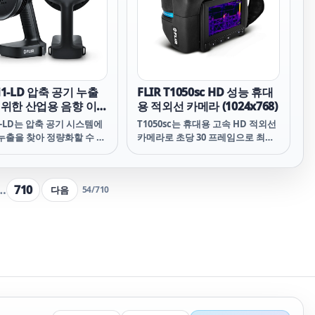
 플리어ONE Gen 3 ONE
한 솔루션을 제공합니다. 위험한 운
 플리어
영을 위해 설계된 이 제품은 동급 최
고의 성능, 의사 결정 지원, 차량 관
리 기능과 함께 최적의 효율성 및 안
전을 위한 엔터프라이즈 데이터 통
합을 제공합니다.
Si1-LD 압축 공기 누출
FLIR T1050sc HD 성능 휴대
 위한 산업용 음향 이미
용 적외선 카메라 (1024x768)
메라
Si1-LD는 압축 공기 시스템에
T1050sc는 휴대용 고속 HD 적외선
누출을 찾아 정량화할 수 있
카메라로 초당 30 프레임으로 최대
이 간편한 음향 이미징 카메
1024*768 분해능 이미지를 기록합
. 한 손에 들어오는 가벼운
니다. 유연한 배터리 구동 휴대용 패
라는 유지보수, 제조 및 엔지
키지에 최고 해상도와 감도를 필요
…
710
다음
54
/
710
전문가가 기존 방식보다 빠
로 하는 엔지니어, 연구자 및 과학자
기 누출을 식별할 수 있도록
를 위해 설계된 제품입니다.
습니다. 고감도를 위해 세
T1050sc를 통해 최대 120 Hz에서
구성된 MEMS 마이크 어레
무손실 HD 라디오메트릭
된 Si1-LD는 시끄러운 산
(Radiometric) 이미지를 캡쳐해
에서도 초음파 정보를 시각
FLIR ResearchIR Max 또는
표시하는 정밀한 음향 이미
MathWorks® MATLAB 에서 확
성합니다. 음향 이미지는 디
인, 수집, 분석 및 공유할 수 있습니
미지에 실시간으로 오버레
다.
발생하는 손실을 정량화하