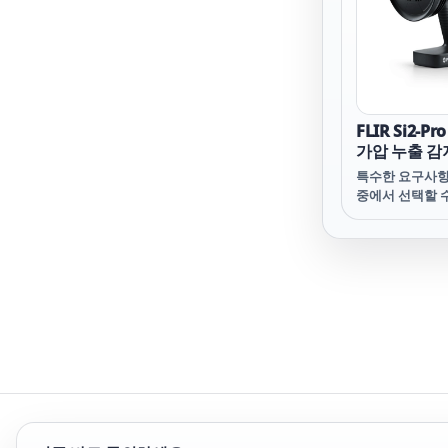
카메라 및 듀얼 
가 있습니다. 하나
디오스코프 프로
업 장비 유지보수,
자동차 응용 분
한 검사를 수행할
카메라 프로브를
FLIR Si2-P
공간으로 쉽게 
가압 누출 감
터치스크린 디
감지를 위한 
고 생생한 이미
특수한 요구사항
징 카메라
있습니다. 모바일
중에서 선택할 수
Tools Mobil
출 감지 및 기계
의 라이브 이미
케이션을 위해 S
저장된 파일을 
나 전기 유틸리
또는 동료와 쉽
위해 Si2-PD
다.
관련 제품 섹션
살펴보고 요구사
제품을 찾으십시