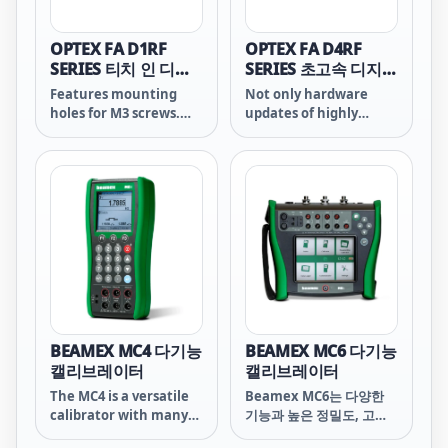
use is 22 &mu;s (1-HS
mode). It can prevent
cross talk for up to 2
OPTEX FA D1RF
OPTEX FA D4RF
units even in
SERIES 티치 인 디스
SERIES 초고속 디지털
maximum speed mode.
플레이 화이버센서
화이버 앰플리파이어
Features mounting
Not only hardware
Copying of setting is
holes for M3 screws.
updates of highly
also possible. Seven
This enables the
visible OLED display
response times can be
amplifier to be
and large LED
selected: 1-HS, 2-FS, 3-
mounted without use
indicators, but also
ST, 4-LG, 5-PL, 6-UL and
of a DIN rail or
new user-friendly
7-EL.
mounting bracket.
functions, such as hold
display of received
light amounts and
fiber insertion
indicators have greatly
improved operation of
high functional fiber
sensors.
BEAMEX MC4 다기능
BEAMEX MC6 다기능
캘리브레이터
캘리브레이터
The MC4 is a versatile
Beamex MC6는 다양한
calibrator with many
기능과 높은 정밀도, 고급
different functions.
스로운 외관을 가진 Field