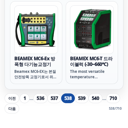
There’s no need to
Calibrator 및
take several different
Communicator입니다.
measurement devices
to the field, MC4 does
the job.
BEAMEX MC6-Ex 방
BEAMEX MC6-T 드라
폭형 다기능교정기
이블럭 (-30~660℃)
Beamex MC6-EX는 본질
The most versatile
안전방폭 교정기로서 위험
temperature
지역에서 안전하게 사용할
calibrator
수있게 제작되었으며 다양
한 기능과 높은 정밀도, 고
1
…
536
537
538
539
540
…
710
이전
급스로운 외관을 가진
Field Calibrator 및
다음
538
/
710
Communicator입니다.
주요 기능으로는 압력, 온
도 및 각종 전기신호들의
측정 및 발생을 할 수 있습