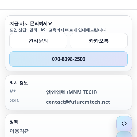
니다. 또한 MC6ex는
HART, FOUNDATION
FieldBus 및 ProfiBus PA
장비에 대한 전체
지금 바로 문의하세요
Communication기능을
도입 상담 · 견적 · AS · 교육까지 빠르게 안내해드립니다.
가지고 있습니다. 5.7" LCD
컬러 터치스크린 방식으로
견적문의
카카오톡
보다 쉽게 장비를 운용할수
있다는 장점을 가지고 있습
니다.
070-8098-2506
회사 정보
상호
엠엔엠텍
(
MNM TECH
)
이메일
contact@futuremtech.net
정책
이용약관