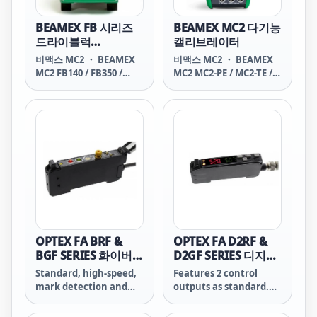
BEAMEX FB 시리즈
BEAMEX MC2 다기능
드라이블럭
캘리브레이터
(-25~660℃)
비맥스 MC2 ・ BEAMEX
비맥스 MC2 ・ BEAMEX
MC2 FB140 / FB350 /
MC2 MC2-PE / MC2-TE /
FB660 온도교정 드라이블
MC2-MF 온도, 압력, 전기,
럭 FEATURE 경량, 휴대성,
주파수 교정장비 MC2-PE
교정시간 단축 고정밀 외부
특징 Pressure section
레퍼런스 센서 장착식타입
with 내부압력 센서 외부
선택가능(R모델) -25 ~ 660
압력센서 장착가능 정압,
도 온도범위 Dual zone 컨
부정압, 절대압력
트롤 타입으로 훌륭한 안정
Electrical section with
성을 보유 Beamex에서
24VDC 루프전원 전류측정
제공되는 교정 시험 성적서
전압측정 주파수측정 펄스
는 FINAS(핀란드)인증이
계수 스위치테스팅 MC2-
적용 FINAS 는 ILAC-MRA
TE 특징
협정에 가입이 되어 국내인
Temperature/electrica
OPTEX FA BRF &
OPTEX FA D2RF &
증KORAS,KTL등 과같이
l section with RTD 측정/
BGF SERIES 화이버센
D2GF SERIES 디지털
동일하게 적용 Beamex
시뮬레이션 TC 측정/시뮬
서
화이버센서
Standard, high-speed,
Features 2 control
통합 교정 솔루션 본 교정
레이션 전압 측정/발생 전
mark detection and
outputs as standard.
블록은 통합교정 솔루션에
류 측정/발생 펄스 발생 주
water detection type
For each output
의거 교정 및 문서화를
파수 발생 El
amplifiers are available
channel, you can set