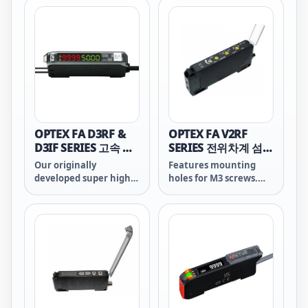
to meet various
Light ON/Dark ON,
applications. Cable
timer and threshold
types and connector
independently. Also, a
types are available for
dual output type with
all models.
a control output and
analog output (4 to 20
mA) is available.
(Analog output type is
stand-alone type only)
OPTEX FA D3RF &
OPTEX FA V2RF
D3IF SERIES 고속 디
SERIES 전위차계 섬유
지털화이버센서
센서
Our originally
Features mounting
developed super high-
holes for M3 screws.
speed processor
This enables the
“FAntron DUO” enables
amplifier to be
the fastest speed in its
mounted without use
class at 16 &mu;s
of a DIN rail or
(stand-alone/1-HS
mounting bracket.
mode). It can detect
over 30,000 workpieces
per second. Maximum
speed during linked