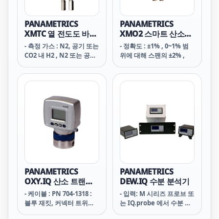
PANAMETRICS
PANAMETRICS
XMTC 열 전도도 바이
XMO2 스마트 산소분
너리 가스 트랜스미터
석기
- 측정 가스 : N2, 공기 또는
- 정확도 : ±1% , 0~1% 범
CO2 내 H2 , N2 또는 공기
위에 대해 스팬의 ±2% ,
내 He ,
PANAMETRICS
PANAMETRICS
OXY.IQ 산소 트랜스
DEW.IQ 수분 분석기
미터
- 케이블 : PN 704-1318 :
- 입력: M 시리즈 프로브 또
블루 재킷, 커넥터 트위스
는 IQ.probe 에서 수분 신
트 페어 , 26 AWG ,2 또는
호