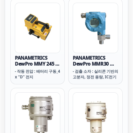
PANAMETRICS
PANAMETRICS
DewPro MMY 245 수
DewPro MMR30 수
분 분석기
분 트랜스미터
- 작동 전압 : 배터리 구동_4
- 검출 소자 : 실리콘 기반의
x “D” 전지
고분자, 정전 용량, IC전기