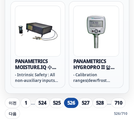
10 미터 길이
PANAMETRICS
PANAMETRICS
MOISTURE.IQ 수분
HYGROPRO II 알루
분석기
미늄산화물 수분트랜
- Intrinsic Safety : All
- Calibration
스미터
non-auxiliary inputs
ranges(dew/frost
are intrinsically safe
point): Standard +10 to
through internal
-80°C (+50 to –112°F)
isolation and energy-
with data from +20 to
1
…
524
525
526
527
528
…
710
이전
limiting circuitry.
-110°C (+68 to -166°F)
다음
526
/
710