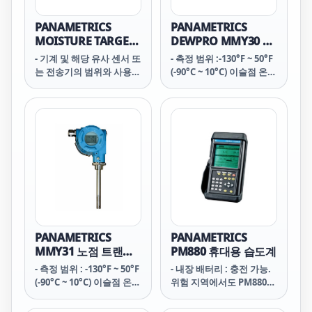
PANAMETRICS
PANAMETRICS
MOISTURE TARGET
DEWPRO MMY30 노
SERIES 6 MTS6 수분
점 트랜스미터
- 기계 및 해당 유사 센서 또
- 측정 범위 :-130°F ~ 50°F
분석기
는 전송기의 범위와 사용자
(-90°C ~ 10°C) 이슬점 온
programmable
도; 0 ~10, 0 ~100, 0 ~1000
ppmv
PANAMETRICS
PANAMETRICS
MMY31 노점 트랜스
PM880 휴대용 습도계
미터
- 측정 범위 : -130°F ~ 50°F
- 내장 배터리 : 충전 가능.
(-90°C ~ 10°C) 이슬점 온
위험 지역에서도 PM880
도; 0 ~10, 0 ~1000 ppmv
배터리를 장착하거나 분리
가능