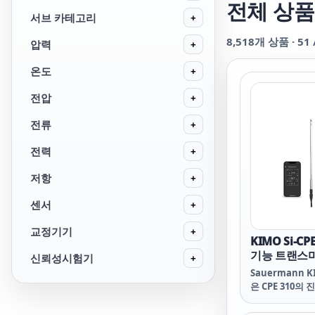
전체 상품
서브 카테고리
+
8,518
개 상품 ·
51
압력
+
온도
+
전압
+
전류
+
전력
+
저항
+
센서
+
교정기기
+
KIMO Si-C
기능 트랜스
신뢰성시험기
+
Sauermann KI
은 CPE 310의