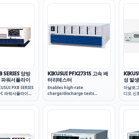
스미터 입니다.
sensitiv
and HFC
R1234ze
hydrog
mixture
A-Gas).
B SERIES 양방
KIKUSUI PFX2731S 고속 배
KIKUS
C 파워서플라이
터리테스터
성 발
SUI PXB SERIES
Enables high-rate
아날로그
DC 파워서플라이
charge/discharge tests
디오 신
irectional High-
necessary for enhanced rapid
로
ower Supply
charge/discharge
PXB20K
performance.
KIKUSUI PXB20K
 1500 키쿠수이 키쿠
00 PXB20K 1500
PXB20K 1500