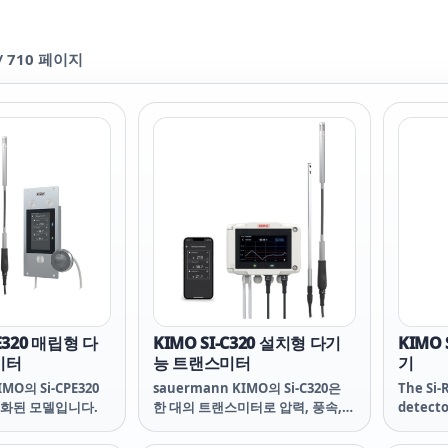
/
710
페이지
PE320 매립형 다
KIMO SI-C320 설치형 다기
KIMO
미터
능 트랜스미터
기
MO의 Si-CPE320
sauermann KIMO의 Si-C320은
The Si-
 진화된 모델입니다.
한 대의 트랜스미터로 압력, 풍속,
detecto
풍량, 온도, 습도 등을 포함하여 여
most c
러 항목 측정이 가능한 다기능 트랜
gases t