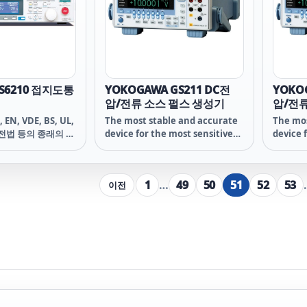
00기쿠스이 기쿠스이
 PXB20K 1500키쿠스
0K 1500 PXB20K
OS6210 접지도통
YOKOGAWA GS211 DC전
YOKO
압/전류 소스 펄스 생성기
압/전류
 EN, VDE, BS, UL,
The most stable and accurate
The mos
안전법 등의 종래의 안
device for the most sensitive
device 
처리기기(ITE)의
and demanding applications
and de
50-1에도 대응할 수
입의 접지 도통시험
1
…
49
50
51
52
53
이전
류 구동 방식에 의한
류 파형과 높은 측정
 성능 및 각종 기능
S6200)에서 계승하
전류를 30A에서 동
 60A까지 확대했습
이 요구되는 전압 강
 가능합니다. 또 본
에 정보처리기기, 가
측기 등 20가지 안