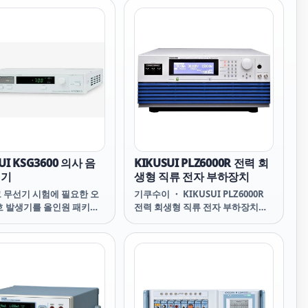
ity, including all HCFC
감지하는 데 적합합니다.
 refrigerants, R1234yf,
, R290, R600a, and 5%
en–95% nitrogen
s (Nidron 5 and Trace-
UI KSG3600 의사 음
KIKUSUI PLZ6000R 전력 회
생기
생형 직류 전자 부하장치
 무선기 시험에 필요한 오
기쿠수이 ・ KIKUSUI PLZ6000R
호 발생기를 올인원 패키지
전력 회생형 직류 전자 부하장치
PLZ6000R REGENERATIVE DC
ELECTRONIC LOAD 전압 3~30V
6~60V 전류 400A 200A 전력 6kW
주요기능 전력 회생형 타입 시퀀스
기능 탑재 (프로그램 수 : 10개, 스텝
수 : 256개) 최대 5대까지 병렬운전
가능 (MAX 30kW) 소프트 스타트