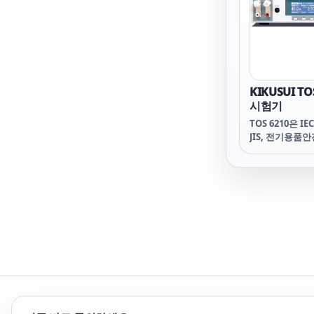
PXB20K 15
PXB20K 1500
이 키쿠스이 PXB2
1000 PXB20
KIKUSUI T
시험기
TOS 6210은 IEC,
JIS, 전기용품
전규격 외에 정보
안전규격 UL609
있는 대전류 타
기입니다. 정전
왜곡이 적은 전
정확도 등의 기본
은 기존 제품(TO
면서 최대 시험 
규격이 요구하는
니다. 또한 규격
하에서의 판정도
체 패널 메모리
전, 의료기기, 계