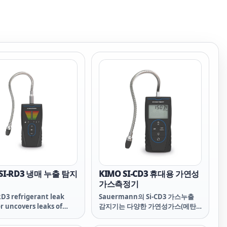
 SI-RD3 냉매 누출 탐지
KIMO SI-CD3 휴대용 가연성
가스측정기
RD3 refrigerant leak
Sauermann의 Si-CD3 가스누출
r uncovers leaks of
감지기는 다양한 가연성가스(메탄,
ommon refrigerant
프로판, 이소부탄, LPG 및 기타 탄화
o a high degree of
수소)의 미세한 누출도 빠르고 쉽게