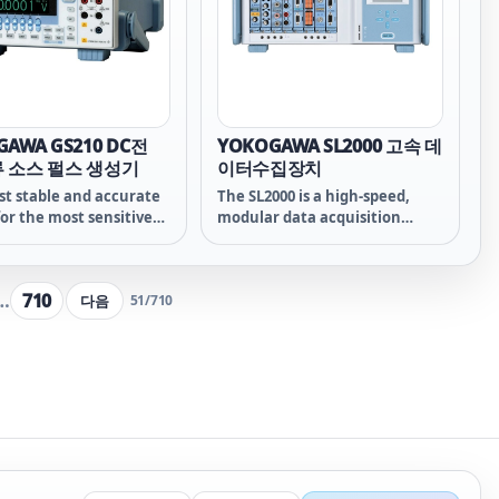
방식의 시간 설정 가능 통신인터페
이스(E-LOAD) USB(기본),GPIB(기
본) 제품설명 동작범위 : 0~30V /
0~400A / 6kW PLZ6000R은 콤팩트
하고
GAWA GS210 DC전
YOKOGAWA SL2000 고속 데
 소스 펄스 생성기
이터수집장치
t stable and accurate
The SL2000 is a high-speed,
for the most sensitive
modular data acquisition
manding applications
system that combines the
functionality of an isolated
oscilloscope with the flexibility
…
710
다음
51
/
710
of a high-speed DAQ, ideal for
design validation, ATE systems
and operational testing.