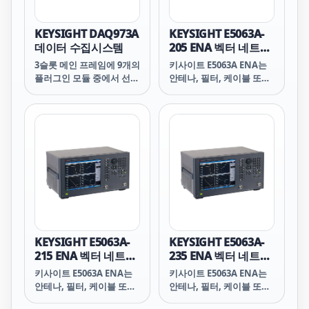
못한 측정 및 디스플레이
니다.
기능을 제공하는 Truevolt
기술을 제공합니다. 키사이
KEYSIGHT DAQ973A
KEYSIGHT E5063A-
트의 독점 Truevolt 기술
데이터 수집시스템
205 ENA 벡터 네트워
은 아날로그-디지털 변환기
크 분석기 500MHz
3슬롯 메인 프레임에 9개의
키사이트 E5063A ENA는
기술을 기반으로 하며 측정
플러그인 모듈 중에서 선택
안테나, 필터, 케이블 또는
에서 노이즈, 주입된 전류
할 수 있는 차세대 DAQ(데
커넥터와 같은 단순 수동
및 입력 바이어스 전류와
이터 수집 시스템)을 활용
콤포넌트를 테스트할 수 있
같은 외부 요인을 제거하여
하십시오. 키사이트
는 경제적인 벤치탑 벡터
최고의 측정 정확도를 제공
BenchVue DAQ 소프트
네트워크 분석기(최대 18
합니다. 이 신기술을 사용
웨어를 사용하여 DAQ와
GHz)입니다. 산업 표준
하면 측정 품질에 대해 걱
인터페이스하거나 작업 중
ENA 시리즈의 일관적인 측
정하는 대신 설계 품질에
심의 안내 메뉴가 있는 직
정 프레임워크를 활용하여
더 집중할 수 있습니다.
관적인 그래픽 전면 패널
효율성과 생산성을 개선합
또는 웹 브라우저를 사용합
니다. 이 제품은 기술 발전
니다.
에 따른 업그레이드가 가능
합니다.
KEYSIGHT E5063A-
KEYSIGHT E5063A-
215 ENA 벡터 네트워
235 ENA 벡터 네트워
크 분석기 1.5GHz
크 분석기 3GHz
키사이트 E5063A ENA는
키사이트 E5063A ENA는
안테나, 필터, 케이블 또는
안테나, 필터, 케이블 또는
커넥터와 같은 단순 수동
커넥터와 같은 단순 수동