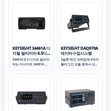
1&mu;A 범위까지 매우 낮
Digit, Basic Truevolt 주
은 전류를 측정할 수 있어
요 특징 4.3인치 컬러 그래
초저전력 디바이스에서 사
픽 디스플레이의 히스토그
용할 수 있습니다. 측정 중
램과 바 차트는 모니터링을
자동 교정 기능을 통해
용이하게 하고 통계 분석
34465A는 장비가 온도 드
속도를 높일 수 있습니다.
리프트/변화를 겪고 있는
75 ppm 기본 DCV 정확도
동안 교정된 측정을 유지할
로 자신감을 가지고 측정
수 있습니다.
100 µA ~ 3 A 범위의 DC 전
류 측정 범위가 낮은 저전
KEYSIGHT 34461A 디
KEYSIGHT DAQ970A
력 디바이스 테스트
지털 멀티미터 6.5디
데이터수집시스템
BenchVue Basic 앱을 무
지트 Truevolt DMM
34461A 6.5 디지트 멀티미
3슬롯 메인 프레임에 9개의
료로 다운로드하여 장비를
터는 키사이트 34401A 디
플러그인 모듈 중에서 선택
제어하십시오. 포함 내역:
지털 멀티미터(이전 애질런
할 수 있는 차세대 데이터
표준
트 34401A)를 대체하는 차
수집(DAQ) 시스템을 활용
세대 제품입니다. 34461A
하십시오. 키사이트
는 Truevolt 시리즈 DMM
BenchVue DAQ 소프트
의 새로운 그래픽 디스플레
웨어를 사용하여 DAQ와
이, 고급 분석 모드 및 내장
인터페이스하거나 작업 중
수학 함수를 통해 많은 데
심의 안내 메뉴가 있는 직
이터를 결과로 빠르게 전환
관적인 그래픽 전면 패널
합니다. 이전에 경험하지
또는 웹 브라우저를 사용합