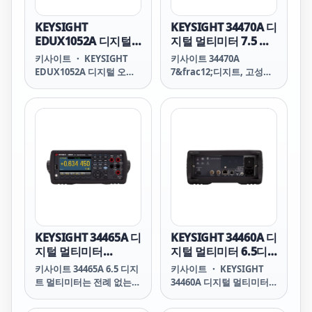
KEYSIGHT
KEYSIGHT 34470A 디
EDUX1052A 디지털
지털 멀티미터 7.5 디
오실로스코프 50 MHz
지트 Truevolt DMM
키사이트 ・ KEYSIGHT
키사이트 34470A
아날로그 2채널
EDUX1052A 디지털 오실
7&frac12;디지트, 고성능
로스코프 EDUX1052A
Truevolt 디지털 멀티미터
Oscilloscope: 50 MHz, 2
는 더 높은 수준의 정확도
analog channels 주요 특
와 속도, 해상도를 제공합
징 50 MHz 대역폭 1 GSa/s
니다.
샘플링 속도 200,000 포인
트 전문적인 측정 제공 - 수
학, FFT, 직렬 프로토콜 분
석, 모든 표준 내장된 도움
말 및 교육 신호로 사용법
이 편리 초당 100,000개 파
형의 업데이트 속도로 더
자세한 신호 정보 확인 가
KEYSIGHT 34465A 디
KEYSIGHT 34460A 디
능 포함 내역: 3년 보증(액
지털 멀티미터
지털 멀티미터 6.5디
세서리인 경우 90일) 인증
Truevolt DMM
지트 기본 Truevolt
키사이트 34465A 6.5 디지
키사이트 ・ KEYSIGHT
서 제공 시 5년 교정 표준
트 멀티미터는 전례 없는
34460A 디지털 멀티미터
보안 삭제 두 개의 N2142
수준의 정확도, 속도 및 분
34460A Digital
해능을 제공합니다.
Multimeter, 6 &frac12;